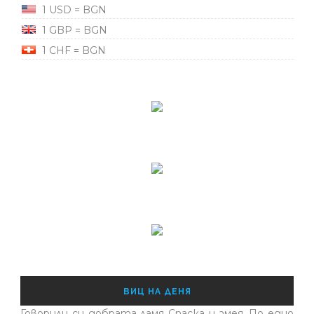
1 USD = BGN
1 GBP = BGN
1 CHF = BGN
ВИЦ НА ДЕНЯ
Говорили си добрата ламя Спаска и змея. По едно