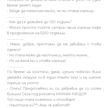
време змеят казал:
- Хайде да помълчим малко, че ми стана горещо...
........................
- Как да се доживее до 100 години?
- Много просто: пийте сутрин чаша горещо кафе
в продължение на 5200 седмици.
........................
- Мамо, добре, престани да ме завиваш с това
одеало!
- Но така може да настинеш, моето момче…
- Но на жена ми и става горещо!
........................
По време на коктейл, дама, изпила повечко вино
замъква съпруга си в един тъмен ъгъл и му шепне
горещо на ухото:
- Скъпи! Представяш ли си, забравих да си сложа
бикини! Сега под роклята НЯМАМ НИЩО!!!
Той също така пламенно и отговаря:
- Наистина ли?!?! Ама, че работа!!!!