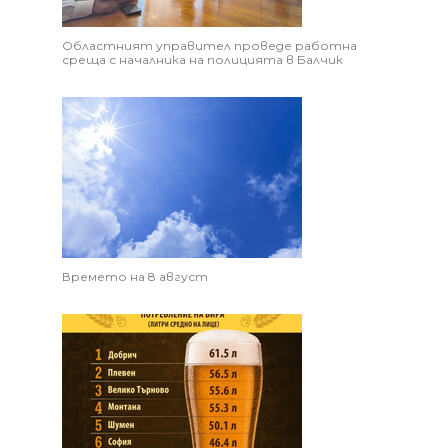
Областният управител проведе работна
среща с началника на полицията в Балчик
Времето на 8 август