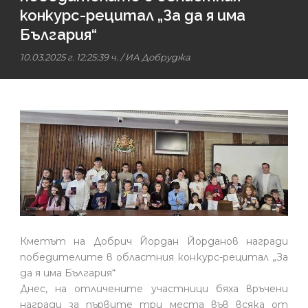
конкурс-рецитал „За да я има
България“
10.03.2025 г. 12:25:39 ч.
/
ИА Добруджа
Кметът на Добрич Йордан Йорданов награди
победителите в областния конкурс-рецитал „За
да я има България“
Днес, на отличените участници бяха връчени
награди за първите три места във всяка от