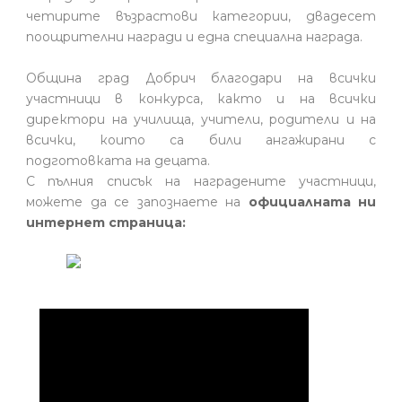
четирите възрастови категории, двадесет
поощрителни награди и една специална награда.
Община град Добрич благодари на всички
участници в конкурса, както и на всички
директори на училища, учители, родители и на
всички, които са били ангажирани с
подготовката на децата.
С пълния списък на наградените участници,
можете да се запознаете на
официалната ни
интернет страница: