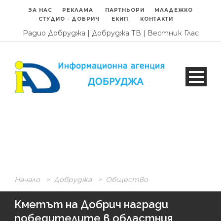
ЗА НАС
РЕКЛАМА
ПАРТНЬОРИ
МЛАДЕЖКО
СТУДИО - ДОБРИЧ
ЕКИП
КОНТАКТИ
Радио Добруджа
|
Добруджа ТВ
|
Вестник Глас
Начало
>
Добруджа
>
Общество
Кметът на Добрич награди
победителите в областния