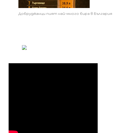
Добруджанци пият най-много бира в България