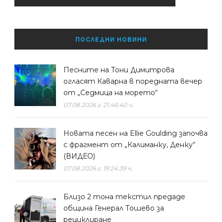
ПОСЛЕДНИ НОВИНИ
Песните на Тони Димитрова
огласят Каварна в поредната вечер
от „Седмица на морето“
07.08.2026 г. 21:46:40 ч.
Новата песен на Ellie Goulding започва
с фрагмент от „Калиманку, Денку“
(ВИДЕО)
07.08.2026 г. 19:24:39 ч.
Близо 2 тона текстил предаде
община Генерал Тошево за
рециклиране