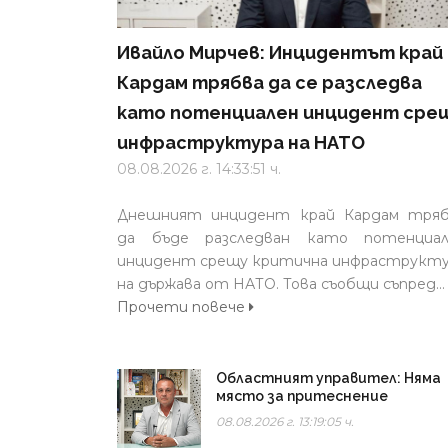
Ивайло Мирчев: Инцидентът край
Кардам трябва да се разследва
като потенциален инцидент сре
инфраструктура на НАТО
08.08.2026 г. 14:33:51 ч.
Днешният инцидент край Кардам тряб
да бъде разследван като потенциал
инцидент срещу критична инфраструкт
на държава от НАТО. Това съобщи съпред...
Прочети повече
Областният управител: Няма
място за притеснение
08.08.2026 г. 13:19:05 ч.