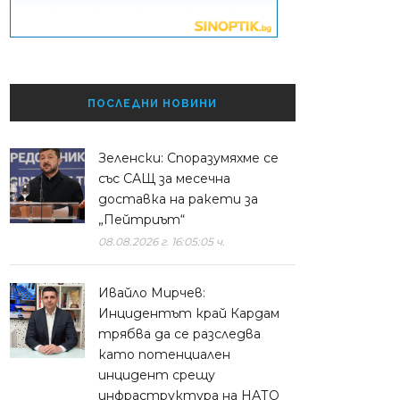
ПОСЛЕДНИ НОВИНИ
Зеленски: Споразумяхме се
със САЩ за месечна
доставка на ракети за
„Пейтриът“
08.08.2026 г. 16:05:05 ч.
Ивайло Мирчев:
Инцидентът край Кардам
трябва да се разследва
като потенциален
инцидент срещу
инфраструктура на НАТО