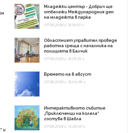
Младежки център - Добрич ще
отбележи Международния ден
он
на младежта в парка
07.08.2026 г. 16:16:03 ч.
Областният управител проведе
работна среща с началника на
полицията в Балчик
07.08.2026 г. 15:25:35 ч.
Времето на 8 август
07.08.2026 г. 15:04:38 ч.
Интерактивното събитие
„Приключенци на колела“
гостува в Шабла
07.08.2026 г. 14:26:45 ч.
“ и