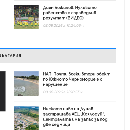
Диян Божилов: Нулевото
равенство е справедлив
резултат (ВИДЕО)
03.08.2026 г. 10:24:06 ч.
БЪЛГАРИЯ
НАП: Почти всеки втори обект
по Южното Черноморие е с
нарушение
08.08.2026 г. 12:10:53 ч.
Ниското ниво на Дунав
застрашава АЕЦ „Козлодуй“,
централата има запас за под
две седмици