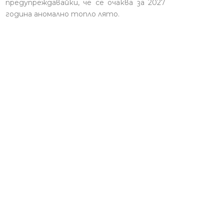
предупреждавайки, че се очаква за 2027
година аномално топло лято.