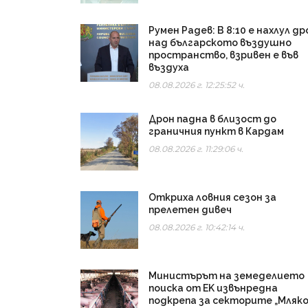
Румен Радев: В 8:10 е нахлул др
над българското въздушно
пространство, взривен е във
въздуха
08.08.2026 г. 12:25:52 ч.
Дрон падна в близост до
граничния пункт в Кардам
08.08.2026 г. 11:29:06 ч.
Откриха ловния сезон за
прелетен дивеч
08.08.2026 г. 10:42:14 ч.
Министърът на земеделието
поиска от EK извънредна
подкрепа за секторите „Мляко