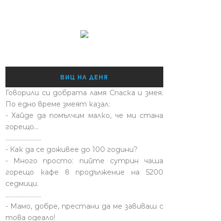
ВИЦ НА ДЕНЯ
Говорили си добрата ламя Спаска и змея.
По едно време змеят казал:
- Хайде да помълчим малко, че ми стана
горещо...
........................
- Как да се доживее до 100 години?
- Много просто: пийте сутрин чаша
горещо кафе в продължение на 5200
седмици.
........................
- Мамо, добре, престани да ме завиваш с
това одеало!