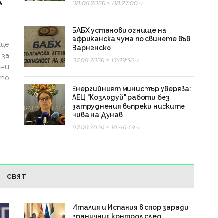
Д
08.08.2026 г. 08:27:00 ч.
БАБХ установи огнище на
африканска чума по свинете във
ще
Варненско
за
07.08.2026 г. 13:09:36 ч.
ани
то
Енергийният министър уверява:
АЕЦ "Козлодуй" работи без
затруднения въпреки ниските
нива на Дунав
07.08.2026 г. 10:46:49 ч.
СВЯТ
Италия и Испания в спор заради
граничния контрол след