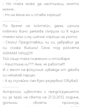
- Но така може да настинеш, моето
момче…
- Но на жена ми и става горещо!
........................
По време на коктейл, дама, изпила
повечко вино замъква съпруга си в един
тъмен ъгъл и му шепне горещо на ухото:
- Скъпи! Представяш ли си, забравих да
си сложа бикини! Сега под роклята
НЯМАМ НИЩО!!!
Той също така пламенно и отговаря:
- Наистина ли?!?! Ама, че работа!!!!
И с жест на фокусник изважда от джоба
си някакъв парцал:
- А аз случайно съм взел резервни! Обувай!
.......................
Астролог, известен с предсказанието
си за край на света на 21.12.2012 година,
допълни своята прогноза,