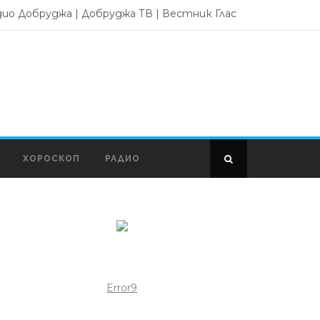
дио Добруджа
|
Добруджа ТВ
|
Вестник Глас
ХОРОСКОП
РАДИО
Error9