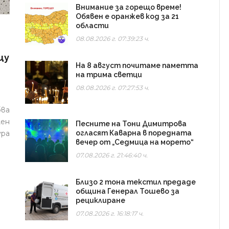
Внимание за горещо време!
Обявен е оранжев код за 21
области
08.08.2026 г. 07:39:23 ч.
щу
На 8 август почитаме паметта
на трима светци
08.08.2026 г. 07:27:53 ч.
ва
ен
Песните на Тони Димитрова
огласят Каварна в поредната
ура
вечер от „Седмица на морето“
07.08.2026 г. 21:46:40 ч.
Близо 2 тона текстил предаде
община Генерал Тошево за
рециклиране
07.08.2026 г. 16:18:17 ч.