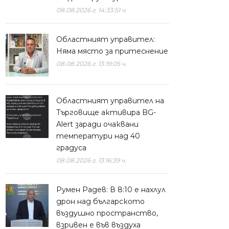
08.08.2026 г. 14:33:51 ч.
Областният управител:
Няма място за притеснение
08.08.2026 г. 13:19:05 ч.
Областният управител на
Търговище активира BG-
Alert заради очаквани
температури над 40
градуса
08.08.2026 г. 13:16:39 ч.
Румен Радев: В 8:10 е нахлул
дрон над българското
въздушно пространство,
взривен е във въздуха