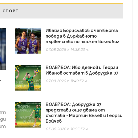
СПОРТ
Ивайло Бориславов с четвърта
победа в Държавното
първенство по плажен волейбол
07.08.2026 г. 14:38:23 ч.
ВОЛЕЙБОЛ: Иво Деянов и Георги
Иванов остават в Добруджа 07
А
07.08.2026 г. 11:49:32 ч.
И
ВОЛЕЙБОЛ: Добруджа 07
представи още двама от
 от
състава - Мартин Вълев и Георги
ади
Бойчев
от
03.08.2026 г. 16:55:32 ч.
.