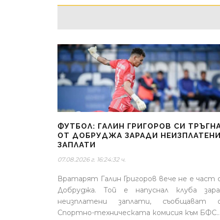
ФУТБОЛ: ГАЛИН ГРИГОРОВ СИ ТРЪГН
ОТ ДОБРУДЖА ЗАРАДИ НЕИЗПЛАТЕН
ЗАПЛАТИ
07.08.2026 г. 16:24:32 ч.
Вратарят Галин Григоров вече не е част
Добруджа. Той е напуснал клуба зар
неизплатени заплати, съобщават 
Спортно-техническата комисия към БФС..