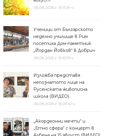
август
06.08.2026 г. 15:11:34 ч.
Ученици от Българското
неделно училище в Рим
посетиха Дом-паметник
„Йордан Йовков“ в Добрич
06.08.2026 г. 15:10:19 ч.
Изложба представя
непознатото лице на
Русенската живописна
школа (ВИДЕО)
06.08.2026 г. 15:05:41 ч.
„Акордеонни мечти“ и
„Етно сфера“ с концерт в
Албена на 15 август (ВИДЕО)