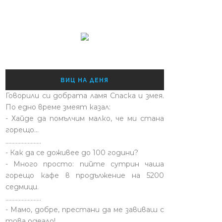
ВИЦ НА ДЕНЯ
Говорили си добрата ламя Спаска и змея.
По едно време змеят казал:
- Хайде да помълчим малко, че ми стана
горещо...
........................
- Как да се доживее до 100 години?
- Много просто: пийте сутрин чаша
горещо кафе в продължение на 5200
седмици.
........................
- Мамо, добре, престани да ме завиваш с
това одеало!