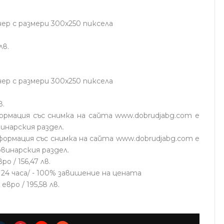
ер с размери 300х250 пиксела
лв.
ер с размери 300х250 пиксела
в.
ормация със снимка на сайта www.dobrudjabg.com е
овинарския раздел.
формация със снимка на сайта www.dobrudjabg.com е
новинарския раздел.
 / 156,47 лв.
24 часа/ - 100% завишение на цената
вро / 195,58 лв.