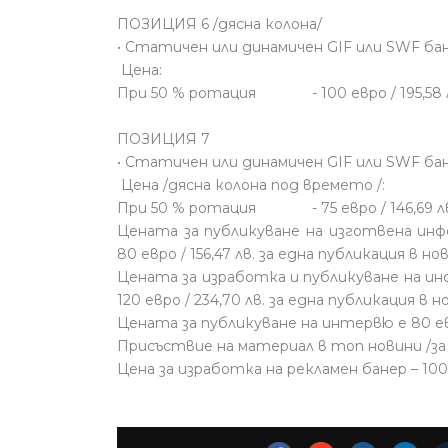
ПОЗИЦИЯ 6 /дясна колона/
• Статичен или динамичен GIF или SWF бан
Цена:
При 50 % ротация - 100 евро / 195,58 
ПОЗИЦИЯ 7
• Статичен или динамичен GIF или SWF бан
Цена /дясна колона под времето /:
При 50 % ротация - 75 евро / 146,69 л
Цената за публикуване на изготвена инф
80 евро / 156,47 лв. за една публикация в н
Цената за изработка и публикуване на ин
120 евро / 234,70 лв. за една публикация в 
Цената за публикуване на интервю е 80 евро
Присъствие на материал в топ новини /за 
Цена за изработка на рекламен банер – 100 е