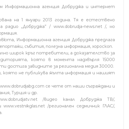
м Информационна агенция Добруджа и интернет
вана на 1 януари 2013 година. Тя е естествено
радио „Добруджa” / www.dobrudja-news.net /, но
ормация.
рвюта, Информационна агенция Добруджа предлага
епортажи, събития, полезна информация, хороскоп.
мално широк кръг потребители, а доказателство за
диторията, която в момента надхвърля 15000
ти достига завидните за регионална медия 30000.
, която не публикува жълта информация и нашият
www.dobrudjabg.com се чете от наши съграждани и
ния, Турция и др.
dobrudjatv.net /видео канал Добруджа ТВ/,
 www.vestnikglas.net /регионален седмичник ГЛАС/,
а.