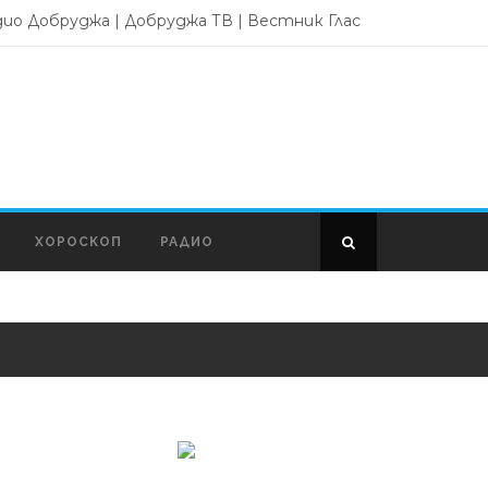
дио Добруджа
|
Добруджа ТВ
|
Вестник Глас
ХОРОСКОП
РАДИО