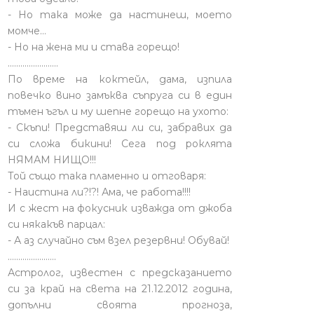
- Но така може да настинеш, моето
момче…
- Но на жена ми и става горещо!
........................
По време на коктейл, дама, изпила
повечко вино замъква съпруга си в един
тъмен ъгъл и му шепне горещо на ухото:
- Скъпи! Представяш ли си, забравих да
си сложа бикини! Сега под роклята
НЯМАМ НИЩО!!!
Той също така пламенно и отговаря:
- Наистина ли?!?! Ама, че работа!!!!
И с жест на фокусник изважда от джоба
си някакъв парцал:
- А аз случайно съм взел резервни! Обувай!
.......................
Астролог, известен с предсказанието
си за край на света на 21.12.2012 година,
допълни своята прогноза,