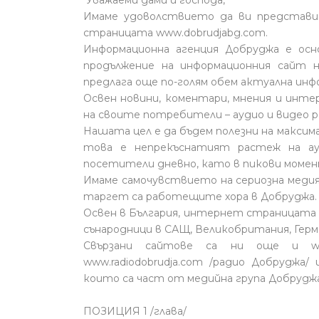
Уважаеми дами и господа,
Имаме удоволствието да ви представи
страницата www.dobrudjabg.com.
Информационна агенция Добруджа е осно
продължение на информационния сайт на 
предлага още по-голям обем актуална инф
Освен новини, коментари, мнения и инте
на своите потребители – аудио и видео р
Нашата цел е да бъдем полезни на макси
това е непрекъснатият растеж на ау
посетители дневно, като в пикови момен
Имаме самочувствието на сериозна медия
таргет са работещите хора в Добруджа.
Освен в България, интернет страницата 
сънародници в САЩ, Великобритания, Герма
Свързани сайтове са ни още и www.
www.radiodobrudja.com /радио Добруджа/ и
които са част от медийна група Добрудж
ПОЗИЦИЯ 1 /глава/