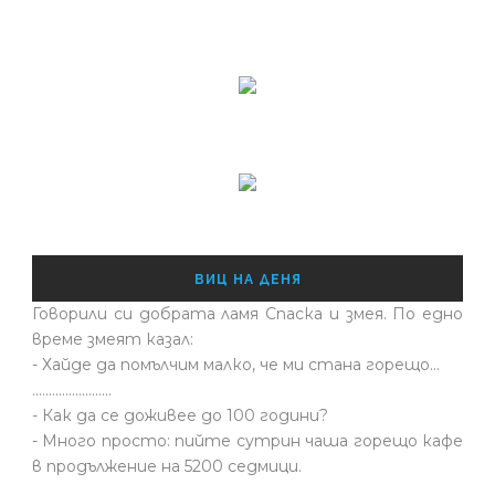
ВИЦ НА ДЕНЯ
Говорили си добрата ламя Спаска и змея. По едно
време змеят казал:
- Хайде да помълчим малко, че ми стана горещо...
........................
- Как да се доживее до 100 години?
- Много просто: пийте сутрин чаша горещо кафе
в продължение на 5200 седмици.
........................