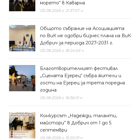
морето“ в Каварна
05.08.2026 г. 21:37:57 ч.
Общото събрание на Асоциацията
по ВиК не одобри бизнес плана на ВиК
Добрич за периода 2027–2031 г.
05.08.2026 г. 18:24:03 ч.
Благотворителният фестивал
„Сцената Езерец“ събра жители и
гости на Езерец за трета поредна
година
05.08.2026 г. 16:36:01 ч.
Конкурсът ,,Надежди, таланти,
майстори” в Добрич от 1 до 5
септември
05.08.2026 г. 15:20:01 ч.