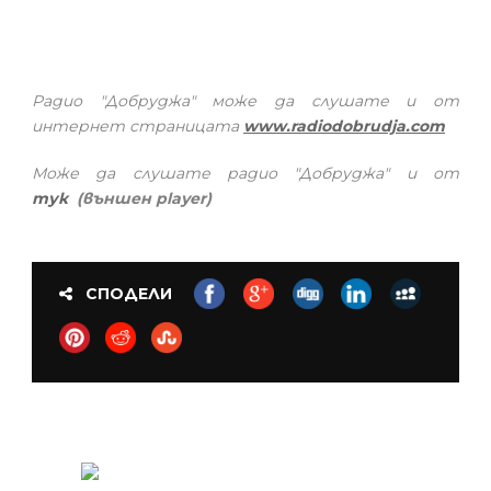
Радио "Добруджа" може да слушате и от
интернет страницата
www.radiodobrudja.com
Може да слушате радио "Добруджа" и от
тук
(външен player)
СПОДЕЛИ