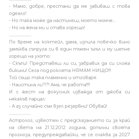
- Мамо, добре, престани да ме завиваш с това
одеало!
- Но така може да настинеш, моето момче…
- Но на жена ми и става горещо!
........................
По време на коктейл, дама, изпила повечко вино
замъква съпруга си в един тъмен ъгъл и му шепне
горещо на ухото:
- Скъпи! Представяш ли си, забравих да си сложа
бикини! Сега под роклята НЯМАМ НИЩО!!!
Той също така пламенно и отговаря:
- Наистина ли?!?! Ама, че работа!!!!
И с жест на фокусник изважда от джоба си
някакъв парцал:
- А аз случайно съм взел резервни! Обувай!
.......................
Астролог, известен с предсказанието си за край
на света на 21.12.2012 година, допълни своята
прогноза, предупреждавайки, че се очаква за 2027