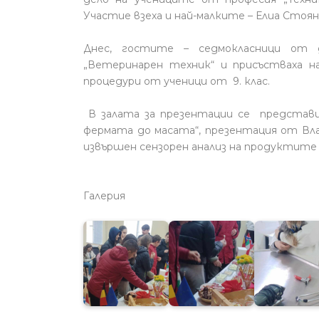
Участие взеха и най-малките – Елиа Стоян
Днес, гостите – седмокласници от 
„Ветеринарен техник“ и присъстваха н
процедури от ученици от 9. клас.
В залата за презентации се представ
фермата до масата“, презентация от Вла
извършен сензорен анализ на продуктите
Галерия