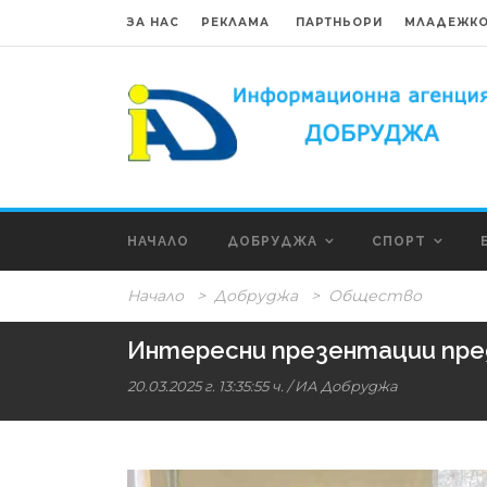
ЗА НАС
РЕКЛАМА
ПАРТНЬОРИ
МЛАДЕЖКО
НАЧАЛО
ДОБРУДЖА
СПОРТ
Начало
>
Добруджа
>
Общество
Интересни презентации пре
20.03.2025 г. 13:35:55 ч.
/
ИА Добруджа