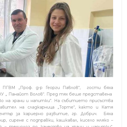
ПГВМ „Проф. д-р Георги Павлов“, гости бяха
ОУ „ Панайот Волов“. Пред тях беше представена
во на храни и напитки“. На събитието присъства
авител на сладкарница „Торте“, както и Катя
нтър за кариерно развитие, гр. Добрич. Бяха
р, сирене с подправки, кашкавал, кисело мляко –
к – технолог по качество на храни и напитки“.