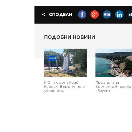
СПОДЕЛИ
ПОДОБНИ НОВИНИ
МО за дрона край
Прогноза за
Кардам: Вероятно е
времето в неделя,
украински
август