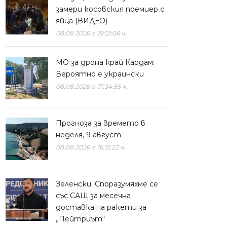
замери косовския премиер с
яйца (ВИДЕО)
08.08.2026 г. 18:21:06 ч.
МО за дрона край Кардам:
Вероятно е украински
08.08.2026 г. 17:34:55 ч.
Прогноза за времето в
неделя, 9 август
08.08.2026 г. 16:13:22 ч.
Зеленски: Споразумяхме се
със САЩ за месечна
доставка на ракети за
„Пейтриът“