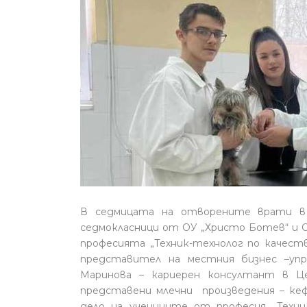
В седмицата на отворените врати в 
седмокласници от ОУ „Христо Ботев“ и 
професията „Техник-технолог по качест
представител на местния бизнес –упр
Маринова – кариерен консултант в Це
представени млечни произведения – кефи
дело на учениците от професия „Техни