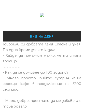
ВИЦ НА ДЕНЯ
Говорили си добрата ламя Спаска и змея.
По едно време змеят казал:
- Хайде да помълчим малко, че ми стана
горещо...
........................
- Как да се доживее до 100 години?
- Много просто: пийте сутрин чаша
горещо кафе в продължение на 5200
седмици.
........................
- Мамо, добре, престани да ме завиваш с
това одеало!