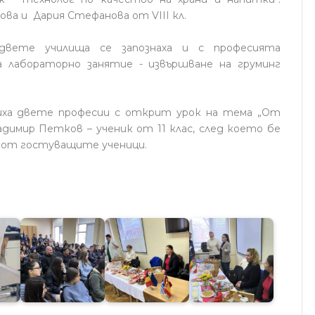
ова и Дария Стефанова от VIII кл.
двете училища се запознаха и с професията
а лабораторно занятие - извършване на груминг
иха двете професии с открит урок на тема „От
димир Петков – ученик от 11 клас, след което бе
 от гостуващите ученици.