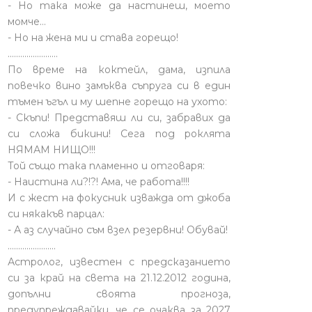
- Но така може да настинеш, моето
момче…
- Но на жена ми и става горещо!
........................
По време на коктейл, дама, изпила
повечко вино замъква съпруга си в един
тъмен ъгъл и му шепне горещо на ухото:
- Скъпи! Представяш ли си, забравих да
си сложа бикини! Сега под роклята
НЯМАМ НИЩО!!!
Той също така пламенно и отговаря:
- Наистина ли?!?! Ама, че работа!!!!
И с жест на фокусник изважда от джоба
си някакъв парцал:
- А аз случайно съм взел резервни! Обувай!
.......................
Астролог, известен с предсказанието
си за край на света на 21.12.2012 година,
допълни своята прогноза,
предупреждавайки, че се очаква за 2027