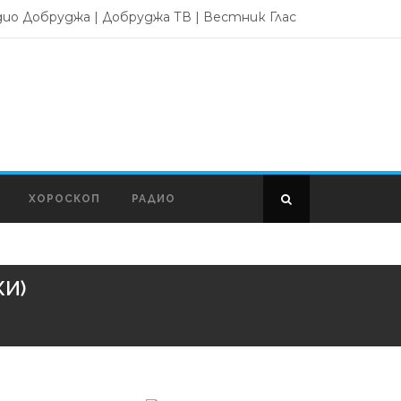
дио Добруджа
|
Добруджа ТВ
|
Вестник Глас
ХОРОСКОП
РАДИО
КИ)