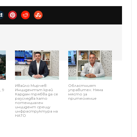
Ивайло Мирчев:
Областният
 9
Инцидентът край
управител: Няма
Кардам трябва да се
място за
разследва като
притеснение
потенциален
инцидент срещу
инфраструктура на
НАТО