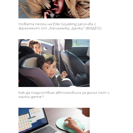
Новата песен на Ellie Goulding започва с
фрагмент от „Калиманку, Денку“ (ВИДЕО)
Как да подготвим автомобила за дълъг път с
малко дете?