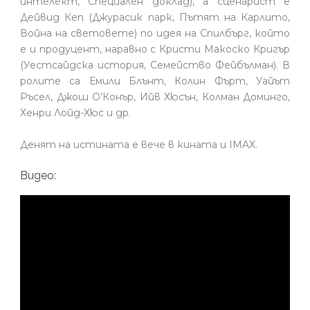
интелект, Специален доклад), а сценарист е
Дейвид Кеп (Джурасик парк, Пътят на Карлито,
Война на световете) по идея на Спилбърг, който
е и продуцент, наравно с Кристи Макоско Кригър
(Уестсайдска история, Семейство Фейбълман). В
ролите са Емили Блънт, Колин Фърт, Уайът
Ръсел, Джош О’Конър, Ийв Хюсън, Колман Доминго,
Хенри Лойд-Хюс и др.
Денят на истината е вече в кината и IMAX.
Видео: