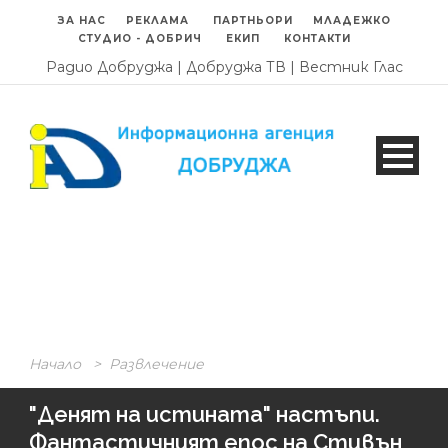
ЗА НАС
РЕКЛАМА
ПАРТНЬОРИ
МЛАДЕЖКО
СТУДИО - ДОБРИЧ
ЕКИП
КОНТАКТИ
Радио Добруджа
|
Добруджа ТВ
|
Вестник Глас
Начало
>
Развлечение
"Денят на истината" настъпи.
Фантастичният епос на Стивън