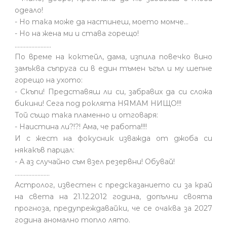
одеало!
- Но така може да настинеш, моето момче…
- Но на жена ми и става горещо!
........................
По време на коктейл, дама, изпила повечко вино
замъква съпруга си в един тъмен ъгъл и му шепне
горещо на ухото:
- Скъпи! Представяш ли си, забравих да си сложа
бикини! Сега под роклята НЯМАМ НИЩО!!!
Той също така пламенно и отговаря:
- Наистина ли?!?! Ама, че работа!!!!
И с жест на фокусник изважда от джоба си
някакъв парцал:
- А аз случайно съм взел резервни! Обувай!
.......................
Астролог, известен с предсказанието си за край
на света на 21.12.2012 година, допълни своята
прогноза, предупреждавайки, че се очаква за 2027
година аномално топло лято.