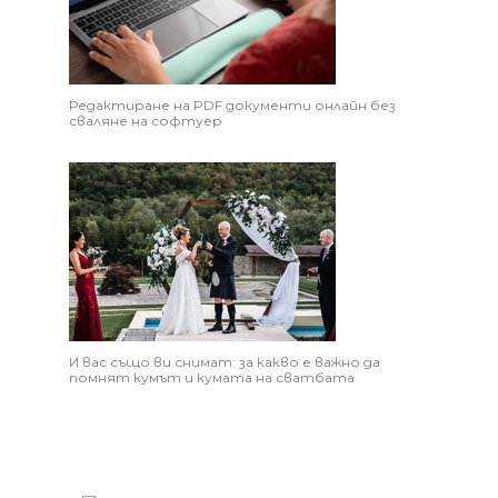
Редактиране на PDF документи онлайн без
сваляне на софтуер
И вас също ви снимат: за какво е важно да
помнят кумът и кумата на сватбата