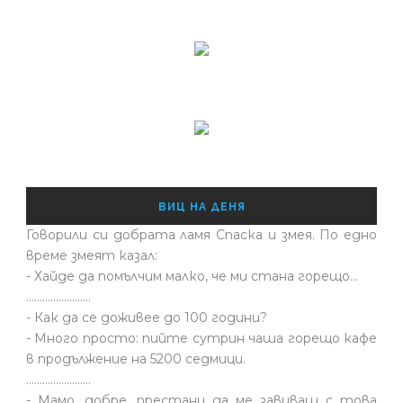
ВИЦ НА ДЕНЯ
Говорили си добрата ламя Спаска и змея. По едно
време змеят казал:
- Хайде да помълчим малко, че ми стана горещо...
........................
- Как да се доживее до 100 години?
- Много просто: пийте сутрин чаша горещо кафе
в продължение на 5200 седмици.
........................
- Мамо, добре, престани да ме завиваш с това