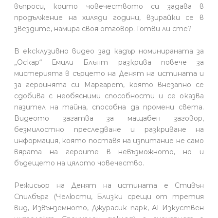
въпроси, които човечеството си задава в
продължение на хиляди години, взирайки се в
звездите, намира своя отговор. Готви ли сте?
В ексклузивно видео зад кадър номинираната за
„Оскар“ Емили Блънт разкрива повече за
мистерията в сърцето на Денят на истината и
за героинята си Маргарет, която внезапно се
сдобива с необясними способности и се оказва
пазител на тайна, способна да промени света.
Видеото загатва за мащабен заговор,
безмилостно преследване и разкриване на
информация, която поставя на изпитание не само
вярата на героите в невъзможното, но и
бъдещето на цялото човечество.
Режисьор на Денят на истината е Стивън
Спилбърг (Челюсти, Близки срещи от третия
вид, Извънземното, Джурасик парк, АI Изкуствен