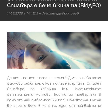
Спилбърг е вече в кината (ВИДЕО)
11.06.2026 г. 14:45:19 ч.
/
Михаил Добромиров
Денят на истината настъпи! Дългоочакваното
филмово събитие, с което легендарният Стивън
Спилбърг се завръща към класическите
фантастични мотиви, които го превърнаха в
едно от най-емблематичните и влиятелни имена
в жанра, е вече в кината. Един от най-важните