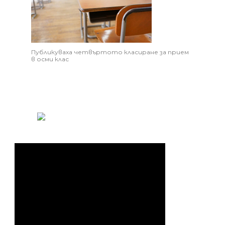
Публикуваха четвъртото класиране за прием
в осми клас