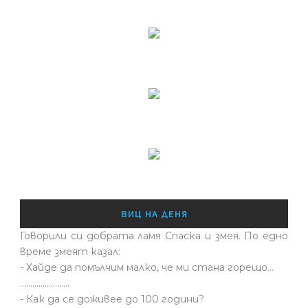
ВИЦ НА ДЕНЯ
Говорили си добрата ламя Спаска и змея. По едно
време змеят казал:
- Хайде да помълчим малко, че ми стана горещо...
........................
- Как да се доживее до 100 години?