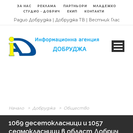
ЗА НАС
РЕКЛАМА
ПАРТНЬОРИ
МЛАДЕЖКО
СТУДИО - ДОБРИЧ
ЕКИП
КОНТАКТИ
Радио Добруджа
|
Добруджа ТВ
|
Вестник Глас
Начало
>
Добруджа
>
Общество
1069 десетокласници и 1057
седмокласници в област Добрич