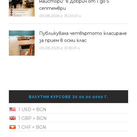
майстори” в Добрич от 1 до 5
септември
05.08.2026 г. 15:20:01 ч.
Публикуваха четвъртото класиране
за прием в осми клас
05.08.2026 г. 15:16:01 ч.
ВАЛУТНИ КУРСОВЕ ЗА 00.00.0000 Г.
1 USD = BGN
1 GBP = BGN
1 CHF = BGN