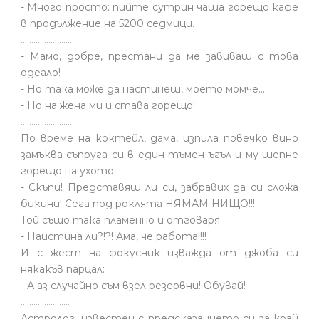
- Много просто: пийте сутрин чаша горещо кафе
в продължение на 5200 седмици.
........................
- Мамо, добре, престани да ме завиваш с това
одеало!
- Но така може да настинеш, моето момче…
- Но на жена ми и става горещо!
........................
По време на коктейл, дама, изпила повечко вино
замъква съпруга си в един тъмен ъгъл и му шепне
горещо на ухото:
- Скъпи! Представяш ли си, забравих да си сложа
бикини! Сега под роклята НЯМАМ НИЩО!!!
Той също така пламенно и отговаря:
- Наистина ли?!?! Ама, че работа!!!!
И с жест на фокусник изважда от джоба си
някакъв парцал:
- А аз случайно съм взел резервни! Обувай!
.......................
Астролог, известен с предсказанието си за край