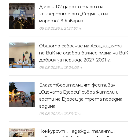
Дичо и D2 дадоха старт на
концертите от „Седмица на
морето“ в Каварна
05.08.2026 г. 21:37:57 ч.
Общото събрание на Асоциацията
по ВиК не одобри бизнес плана на ВиК
Добрич за периода 2027–2031 г.
05.08.2026 г. 18:24:03 ч.
Благотворителният фестивал
„Сцената Езерец“ събра жители и
гости на Езерец за трета поредна
година
05.08.2026 г. 16:36:01 ч.
Конкурсът ,,Надежди, таланти,