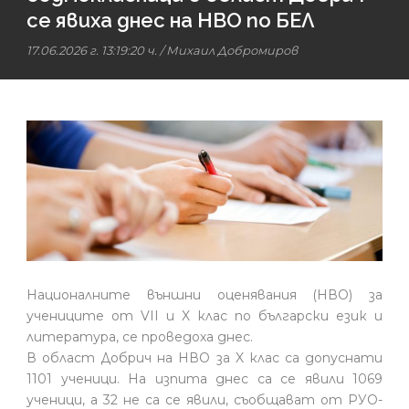
се явиха днес на НВО по БЕЛ
17.06.2026 г. 13:19:20 ч.
/
Михаил Добромиров
Националните външни оценявания (НВО) за
учениците от VII и X клас по български език и
литература, се проведоха днес.
В област Добрич на НВО за X клас са допуснати
1101 ученици. На изпита днес са се явили 1069
ученици, а 32 не са се явили, съобщават от РУО-