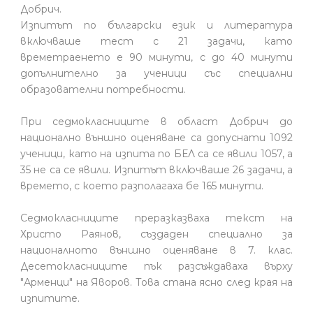
Добрич.
Изпитът по български език и литература
включваше тест с 21 задачи, като
времетраенето е 90 минути, с до 40 минути
допълнително за ученици със специални
образователни потребности.
При седмокласниците в област Добрич до
национално външно оценяване са допуснати 1092
ученици, като на изпита по БЕЛ са се явили 1057, а
35 не са се явили. Изпитът включваше 26 задачи, а
времето, с което разполагаха бе 165 минути.
Седмокласниците преразказваха текст на
Христо Раянов, създаден специално за
националното външно оценяване в 7. клас.
Десетокласниците пък разсъждаваха върху
"Арменци" на Яворов. Това стана ясно след края на
изпитите.