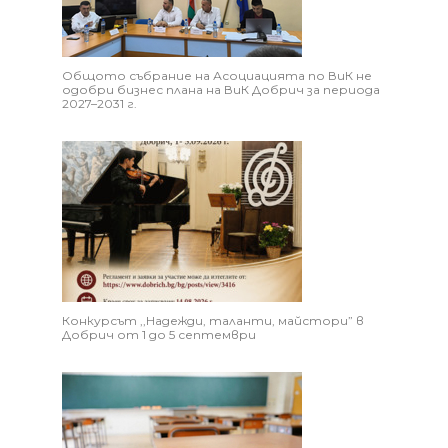
Общото събрание на Асоциацията по ВиК не
одобри бизнес плана на ВиК Добрич за периода
2027–2031 г.
Конкурсът ,,Надежди, таланти, майстори” в
Добрич от 1 до 5 септември