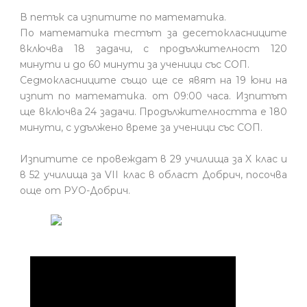
В петък са изпитите по математика.
По математика тестът за десетокласниците
включва 18 задачи, с продължителност 120
минути и до 60 минути за ученици със СОП.
Седмокласниците също ще се явят на 19 юни на
изпит по математика. от 09:00 часа. Изпитът
ще включва 24 задачи. Продължителността е 180
минути, с удължено време за ученици със СОП.
Изпитите се провеждат в 29 училища за X клас и
в 52 училища за VII клас в област Добрич, посочва
още от РУО-Добрич.