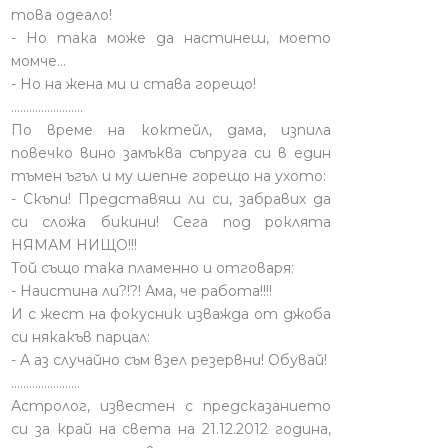
това одеало!
- Но така може да настинеш, моето
момче…
- Но на жена ми и става горещо!
........................
По време на коктейл, дама, изпила
повечко вино замъква съпруга си в един
тъмен ъгъл и му шепне горещо на ухото:
- Скъпи! Представяш ли си, забравих да
си сложа бикини! Сега под роклята
НЯМАМ НИЩО!!!
Той също така пламенно и отговаря:
- Наистина ли?!?! Ама, че работа!!!!
И с жест на фокусник изважда от джоба
си някакъв парцал:
- А аз случайно съм взел резервни! Обувай!
.......................
Астролог, известен с предсказанието
си за край на света на 21.12.2012 година,