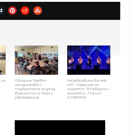
 на
Община Тервел
Незабравима вечер
продължава с
от "Седмица на
подкрепата за деца,
морето" в Каварна с
възрастни и хора с
ансамбъл „Пирин“
увреждания
(СНИМКИ)