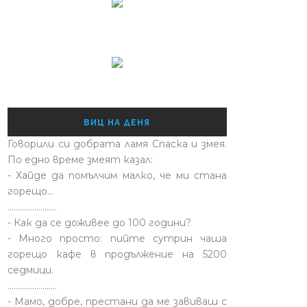
ВИЦ НА ДЕНЯ
Говорили си добрата ламя Спаска и змея.
По едно време змеят казал:
- Хайде да помълчим малко, че ми стана
горещо...
........................
- Как да се доживее до 100 години?
- Много просто: пийте сутрин чаша
горещо кафе в продължение на 5200
седмици.
........................
- Мамо, добре, престани да ме завиваш с