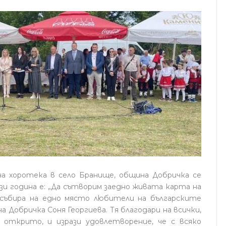
а хоротека в село Бранище, община Добричка се
 година е: „Да сътворим заедно живата карта на
о събира на едно място любители на българските
Добричка Соня Георгиева. Тя благодари на всички,
 открито, и изрази удовлетворение, че с всяко