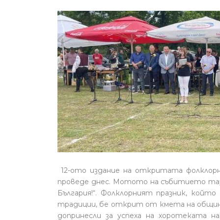
12-ото издание на откритата фолклорн
проведе днес. Мотото на събитието тази
България!“. Фолклорният празник, койт
традиции, бе открит от кмета на община 
допринесли за успеха на хоротеката на