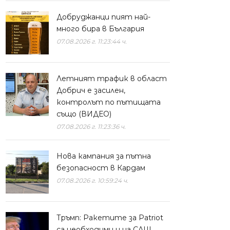
Добруджанци пият най-
много бира в България
07.08.2026 г. 11:23:44 ч.
Летният трафик в област
Добрич е засилен,
контролът по пътищата
също (ВИДЕО)
07.08.2026 г. 11:23:36 ч.
Нова кампания за пътна
безопасност в Кардам
07.08.2026 г. 10:59:24 ч.
Тръмп: Ракетите за Patriot
са необходими и на САЩ