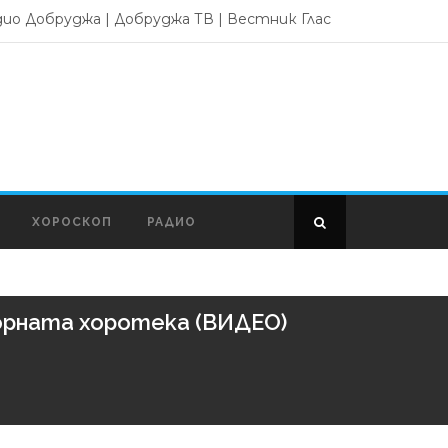
дио Добруджа
|
Добруджа ТВ
|
Вестник Глас
ХОРОСКОП
РАДИО
лорната хоротека (ВИДЕО)