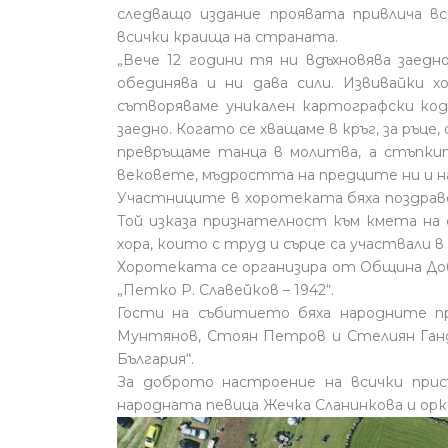
следващо издание проявата привлича в
всички краища на страната.
„Вече 12 години тя ни вдъхновява заедн
обединява и ни дава сили. Извивайки 
сътворяваме уникален картографски код,
заедно. Когато се хващаме в кръг, за ръце,
превръщаме танца в молитва, а стъпкит
вековете, мъдростта на предците ни и на
Участниците в хоротеката бяха поздрав
Той изказа признателност към кмета на 
хора, които с труд и сърце са участвали 
Хоротеката се организира от Община До
„Петко Р. Славейков – 1942“.
Гости на събитието бяха народните п
Мунтянов, Стоян Петров и Стелиян Ганд
България“.
За доброто настроение на всички при
народната певица Жечка Сланинкова и ор