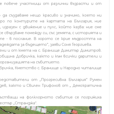
се повече участници от различни възрасти и от
о да създаваме нещо красиво и значимо, което ни
хоро по контурите на картата на България, ние
 изразен с движение и пулс, който казва: ние сме
 се свързваме помежду си, със земята, с историята и
е - в послание. В хорото се крие мъдростта на
деждата за бъдещето”, заяви Соня Георгиева.
ени и от кмета на с. Бранище Димитър Димитров.
община Добричка, както и към всички дарители и
в организацията на събитието.
бричка, Кметство с. Бранище и Народно читалище
редставители от „Прогресивна България” Румен
ев, както и Свилен Трифонов от „ Демократична
състващи на фолклорното събитие се погрижиха
кестър „Странджа“.