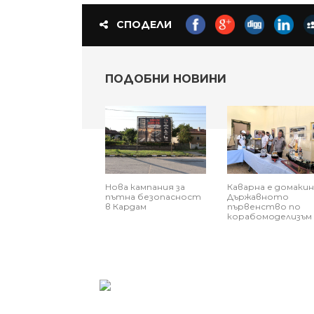
СПОДЕЛИ
ПОДОБНИ НОВИНИ
Нова кампания за
​Каварна е домакин
пътна безопасност
Държавното
в Кардам
първенство по
корабомоделизъм