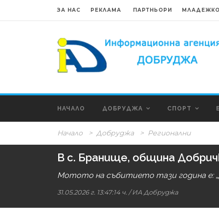
ЗА НАС
РЕКЛАМА
ПАРТНЬОРИ
МЛАДЕЖКО
НАЧАЛО
ДОБРУДЖА
СПОРТ
Начало
>
Добруджа
>
Регионални
В с. Бранище, община Добрич
Мотото на събитието тази година е: „Д
31.05.2026 г. 13:47:14 ч.
/
ИА Добруджа