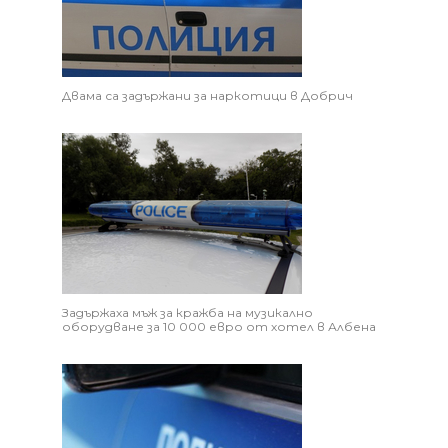
Двама са задържани за наркотици в Добрич
Задържаха мъж за кражба на музикално
оборудване за 10 000 евро от хотел в Албена