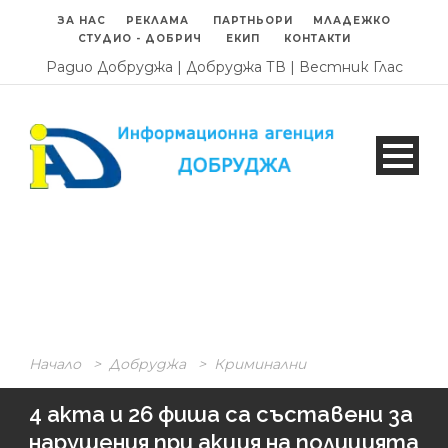
ЗА НАС
РЕКЛАМА
ПАРТНЬОРИ
МЛАДЕЖКО
СТУДИО - ДОБРИЧ
ЕКИП
КОНТАКТИ
Радио Добруджа
|
Добруджа ТВ
|
Вестник Глас
Начало
>
Добруджа
>
Криминални
4 акта и 26 фиша са съставени за
нарушения при акция на полицията