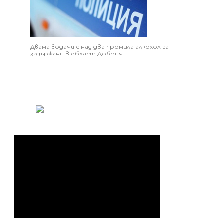
Двама водачи с над два промила алкохол са
задържани в област Добрич