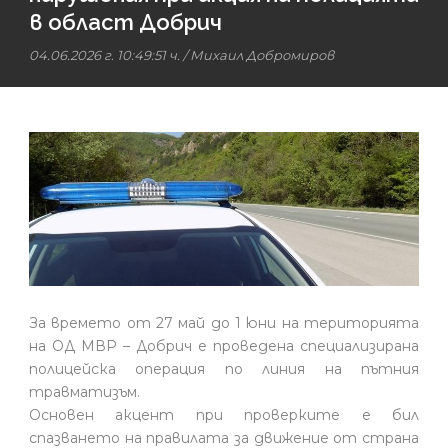
в област Добрич
04.06.2026 г. 10:49:51 ч.
/
Михаил Добромиров
За времето от 27 май до 1 юни на територията
на ОД МВР – Добрич е проведена специализирана
полицейска операция по линия на пътния
травматизъм.
Основен акцент при проверките е бил
спазването на правилата за движение от страна