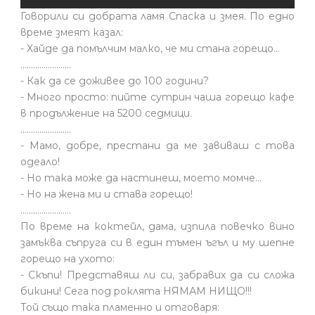
Говорили си добрата ламя Спаска и змея. По едно
време змеят казал:
- Хайде да помълчим малко, че ми стана горещо...
........................
- Как да се доживее до 100 години?
- Много просто: пийте сутрин чаша горещо кафе
в продължение на 5200 седмици.
........................
- Мамо, добре, престани да ме завиваш с това
одеало!
- Но така може да настинеш, моето момче…
- Но на жена ми и става горещо!
........................
По време на коктейл, дама, изпила повечко вино
замъква съпруга си в един тъмен ъгъл и му шепне
горещо на ухото:
- Скъпи! Представяш ли си, забравих да си сложа
бикини! Сега под роклята НЯМАМ НИЩО!!!
Той също така пламенно и отговаря: