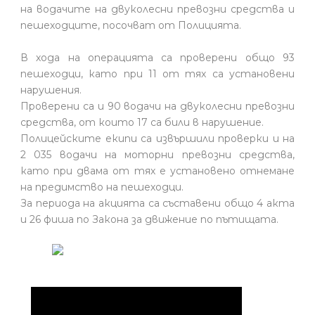
на водачите на двуколесни превозни средства и
пешеходците, посочват от Полицията.
В хода на операцията са проверени общо 93
пешеходци, като при 11 от тях са установени
нарушения.
Проверени са и 90 водачи на двуколесни превозни
средства, от които 17 са били в нарушение.
Полицейските екипи са извършили проверки и на
2 035 водачи на моторни превозни средства,
като при двама от тях е установено отнемане
на предимство на пешеходци.
За периода на акцията са съставени общо 4 акта
и 26 фиша по Закона за движение по пътищата.