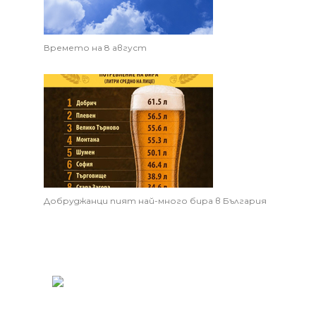
Времето на 8 август
Добруджанци пият най-много бира в България