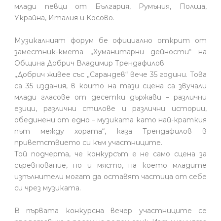
млади певци от България, Румъния, Полша,
Украйна, Италия и Косово.
Музикалният форум бе официално открит от
заместник-кмета „Хуманитарни дейности“ на
Община Добрич Владимир Трендафилов.
„Добрич живее със „Сарандев“ вече 35 години. Това
са 35 издания, в които на тази сцена са звучали
млади гласове от десетки държави – различни
езици, различни стилове и различни истории,
обединени от едно – музиката като най-краткия
път между хората“, каза Трендафилов в
приветствието си към участниците.
Той подчерта, че конкурсът е не само сцена за
съревнование, но и място, на което младите
изпълнители могат да оставят частица от себе
си чрез музиката.
В първата конкурсна вечер участниците се