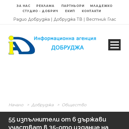
ЗА НАС
РЕКЛАМА
ПАРТНЬОРИ
МЛАДЕЖКО
СТУДИО - ДОБРИЧ
ЕКИП
КОНТАКТИ
Радио Добруджа
|
Добруджа ТВ
|
Вестник Глас
Начало
>
Добруджа
>
Общество
55 изпълнители от 6 държави
участват в 35-ото издание на