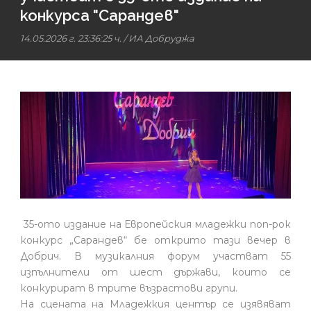
конкурса "Сарандев"
14.05.2026 г. 23:36:25 ч.
/
ИА Добруджа
35-ото издание на Европейския младежки поп-рок
конкурс „Сарандев“ бе открито тази вечер в
Добрич. В музикалния форум участват 55
изпълнители от шест държави, които се
конкурират в трите възрастови групи.
На сцената на Младежкия център се изявяват