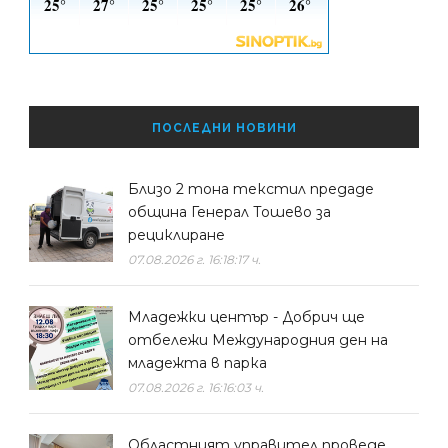
ПОСЛЕДНИ НОВИНИ
Близо 2 тона текстил предаде
община Генерал Тошево за
рециклиране
07.08.2026 г. 16:18:17 ч.
Младежки център - Добрич ще
отбележи Международния ден на
младежта в парка
07.08.2026 г. 16:16:03 ч.
Областният управител проведе