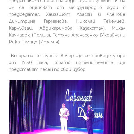
представиха с песен на роден език. Изпълненията
им се оценяват от международно жури с
председател Хайгашот Агасян и членове
Димитрина Германова, Николай Текелиев,
Карлъйгаш Абдикаримова (Казахстан), Михал
Качмарек (Полша), Тетяна Апанасенко (Украйна) и
Роко Палацо (Италия).
Втората конкурсна вечер ще се проведе утре
от 17:30 часа, когато изпълнителите ще
представят песен по свой избор.