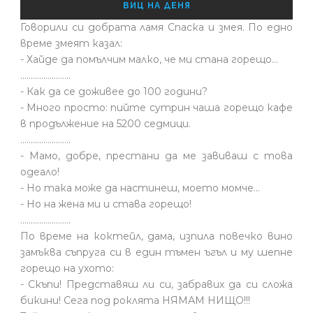
ВИЦ НА ДЕНЯ
Говорили си добрата ламя Спаска и змея. По едно
време змеят казал:
- Хайде да помълчим малко, че ми стана горещо...
........................
- Как да се доживее до 100 години?
- Много просто: пийте сутрин чаша горещо кафе
в продължение на 5200 седмици.
........................
- Мамо, добре, престани да ме завиваш с това
одеало!
- Но така може да настинеш, моето момче…
- Но на жена ми и става горещо!
........................
По време на коктейл, дама, изпила повечко вино
замъква съпруга си в един тъмен ъгъл и му шепне
горещо на ухото:
- Скъпи! Представяш ли си, забравих да си сложа
бикини! Сега под роклята НЯМАМ НИЩО!!!