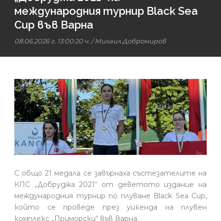
международния турнир Black Sea
Cup във Варна
08.06.2026 г. 13:00:20 ч.
/
Михаил Добромиров
С общо 21 медала се завърнаха състезателите на
КПС „Добруджа 2021“ от деветото издание на
международния турнир по плуване Black Sea Cup,
който се проведе през уикенда на плувен
комплекс „Приморски“ във Варна.