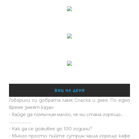
ВИЦ НА ДЕНЯ
Говорили си добрата ламя Спаска и змея. По едно
време змеят казал:
- Хайде да помълчим малко, че ми стана горещо...
........................
- Как да се доживее до 100 години?
- Много просто: пийте сутрин чаша горещо кафе