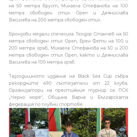
на 50 метра бруст, Михаела Стефанова на 100
метра свободен стил Open и Деянислава
Василева на 200 метра свободен стил.
Бронзови медали спечелиха Теодор Станчев на 50
метра свободен стил Open, Ерен Фети на 100 и
200 метра гръб, Михаела Стефанова на 50 и 200
метра свободен стил Open, както и Деянислава
Василева на 100 метра гръб.
Тазгодишното издание на Black Sea Cup събра
рекордните 490 състезатели от 22 клуба.
Организатори на престижния турнир са ПСК
„Черно море“, Община Варна и Българската
федерация по плувни спортове.