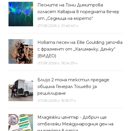
Песните на Тони Димитрова
огласят Каварна в поредната вечер
от „Седмица на морето“
07.08.2026 г. 21:46:40 ч.
Новата песен на Ellie Goulding започва
с фрагмент от „Калиманку, Денку“
(ВИДЕО)
07.08.2026 г. 19:24:39 ч.
Близо 2 тона текстил предаде
община Генерал Тошево за
рециклиране
07.08.2026 г. 16:18:17 ч.
Младежки център - Добрич ще
отбележи Международния ден на
младежта в парка