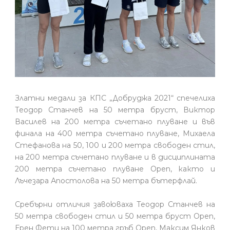
Златни медали за КПС „Добруджа 2021“ спечелиха
Теодор Станчев на 50 метра бруст, Виктор
Василев на 200 метра съчетано плуване и във
финала на 400 метра съчетано плуване, Михаела
Стефанова на 50, 100 и 200 метра свободен стил,
на 200 метра съчетано плуване и в дисциплината
200 метра съчетано плуване Open, както и
Лъчезара Апостолова на 50 метра бътерфлай.
Сребърни отличия завоюваха Теодор Станчев на
50 метра свободен стил и 50 метра бруст Open,
Ерен Фети на 100 метра гръб Open, Максим Янков