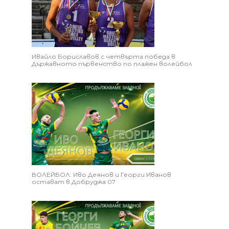
Ивайло Бориславов с четвърта победа в
Държавното първенство по плажен волейбол
ВОЛЕЙБОЛ: Иво Деянов и Георги Иванов
остават в Добруджа 07