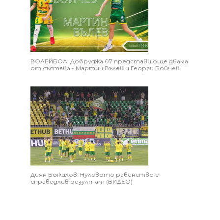
ВОЛЕЙБОЛ: Добруджа 07 представи още двама
от състава - Мартин Вълев и Георги Бойчев
Диян Божилов: Нулевото равенство е
справедлив резултат (ВИДЕО)