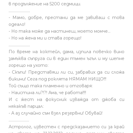
в продължение на 5200 седмици.
........................
- Мамо, добре, престани да ме завиваш с това
одеало!
- Но така може да настинеш, моето момче…
- Но на жена ми и става горещо!
........................
По време на коктейл, дама, изпила повечко вино
замъква съпруга си в един тъмен ъгъл и му шепне
горещо на ухото:
- Скъпи! Представяш ли си, забравих да си сложа
бикини! Сега под роклята НЯМАМ НИЩО!!!
Той също така пламенно и отговаря:
- Наистина ли?!?! Ама, че работа!!!!
И с жест на фокусник изважда от джоба си
някакъв парцал:
- А аз случайно съм взел резервни! Обувай!
.......................
Астролог, известен с предсказанието си за край