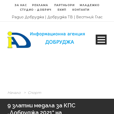
ЗА НАС
РЕКЛАМА
ПАРТНЬОРИ
МЛАДЕЖКО
СТУДИО - ДОБРИЧ
ЕКИП
КОНТАКТИ
Радио Добруджа
|
Добруджа ТВ
|
Вестник Глас
Начало
>
Спорт
9 златни медала за КПС
„Добруджа 2021“ на