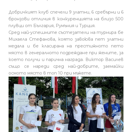
Добричкият клуб спечели 9 златни, 6 сребърни и 6
бронзови отличия в конкуренцията на близо 500
плувци от България, Румъния и Турция.
Сред най-успешните състезатели на турнира бе
Михаела Стефанова, която завоюва пет златни
медала и бе класирана на престижното пето
място в генералното подреждане при жените, за
което получи и парична награда. Виктор Василев
също се нареди сред най-добрите, заемайки
осмото място в топ 10 при мъжете.