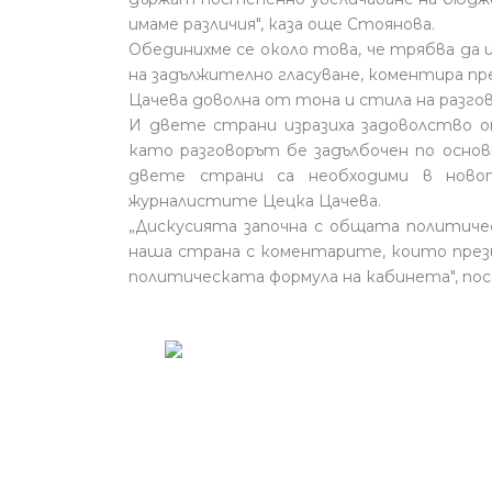
имаме различия", каза още Стоянова.
Обединихме се около това, че трябва да и
на задължително гласуване, коментира п
Цачева доволна от тона и стила на разг
И двете страни изразиха задоволство 
като разговорът бе задълбочен по осн
двете страни са необходими в новот
журналистите Цецка Цачева.
„Дискусията започна с общата политичес
наша страна с коментарите, които през
политическата формула на кабинета", пос