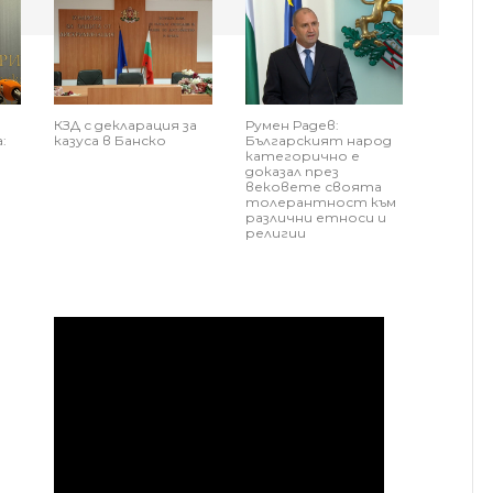
КЗД с декларация за
Румен Радев:
:
казуса в Банско
Българският народ
категорично е
доказал през
вековете своята
толерантност към
различни етноси и
религии