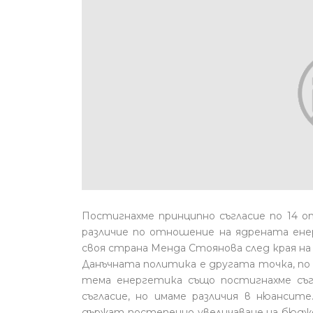
Постигнахме принципно съгласие по 14 о
различие по отношение на ядрената енер
своя страна Менда Стоянова след края н
Данъчната политика е другата точка, по
тема енергетика също постигнахме съг
съгласие, но имаме различия в нюансит
държат постепенно увеличаване на бюдж