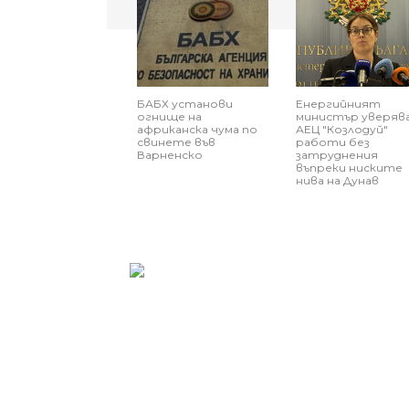
БАБХ установи
Енергийният
огнище на
министър уверява
африканска чума по
АЕЦ "Козлодуй"
свинете във
работи без
Варненско
затруднения
въпреки ниските
нива на Дунав