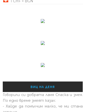
1 CHF = BGN
ВИЦ НА ДЕНЯ
Говорили си добрата ламя Спаска и змея.
По едно време змеят казал:
- Хайде да помълчим малко, че ми стана