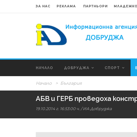
ЗА НАС
РЕКЛАМА
ПАРТНЬОРИ
МЛАДЕЖКО
НАЧАЛО
ДОБРУДЖА
СПОРТ
Начало
>
България
АБВ и ГЕРБ проведоха конст
19.10.2014 г. 16:53:00 ч.
/ ИА Добруджа