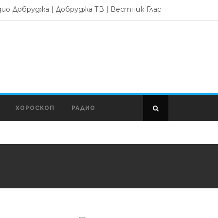
дио Добруджа
|
Добруджа ТВ
|
Вестник Глас
ХОРОСКОП
РАДИО