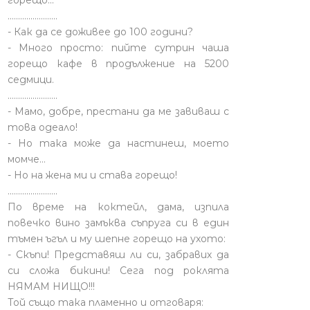
горещо...
........................
- Как да се доживее до 100 години?
- Много просто: пийте сутрин чаша
горещо кафе в продължение на 5200
седмици.
........................
- Мамо, добре, престани да ме завиваш с
това одеало!
- Но така може да настинеш, моето
момче…
- Но на жена ми и става горещо!
........................
По време на коктейл, дама, изпила
повечко вино замъква съпруга си в един
тъмен ъгъл и му шепне горещо на ухото:
- Скъпи! Представяш ли си, забравих да
си сложа бикини! Сега под роклята
НЯМАМ НИЩО!!!
Той също така пламенно и отговаря: