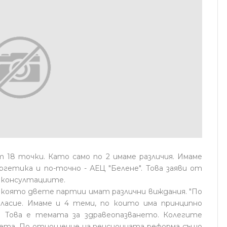
т 18 точки. Като само по 2 имаме различия. Имаме
гетика и по-точно - АЕЦ "Белене". Това заяви от
а консултациите.
 която двете партии имат различни виждания. "По
ласие. Имаме и 4 теми, по които има принципно
е. Това е темата за здравеопазването. Колегите
ета. По отношение на пенсионната реформа също