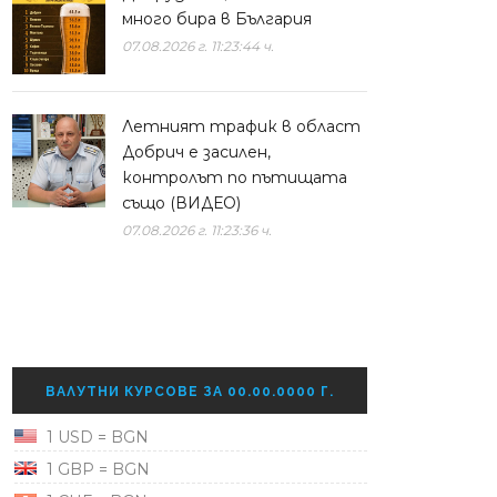
много бира в България
07.08.2026 г. 11:23:44 ч.
Летният трафик в област
Добрич е засилен,
контролът по пътищата
също (ВИДЕО)
07.08.2026 г. 11:23:36 ч.
ВАЛУТНИ КУРСОВЕ ЗА 00.00.0000 Г.
1 USD = BGN
1 GBP = BGN