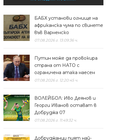
БАБХ установи огнище на
африканска чума по свинете
във Варненско
07.08.2026 г. 13:09:36 ч.
Путин може да провокира
страна от НАТО с
ограничена атака наесен
07.08.2026 г. 12:20:45 ч.
ВОЛЕЙБОЛ: Иво Деянов и
Георги Иванов остават в
Добруджа 07
07.08.2026 г. 11:49:32 ч.
Добруджанци пият най-