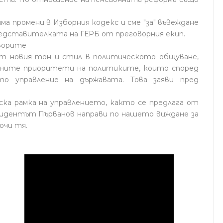
ма промени в Изборния кодекс и сме "за" въвеждане
редставителката на ГЕРБ от преговорния екип.
оворите
от новия тон и стил в политическото общуване,
овните приоритети на политиките, които според
о управление на държавата. Това заяви пред
ка рамка на управлението, както се предлага от
идентът Първанов направи по нашето виждане за
очи тя.