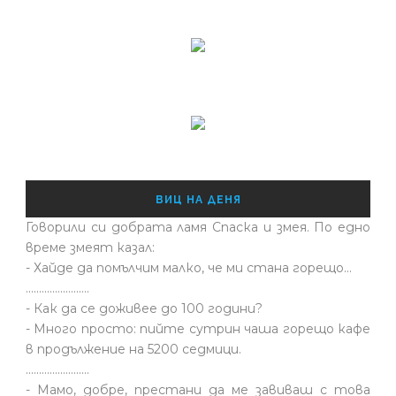
ВИЦ НА ДЕНЯ
Говорили си добрата ламя Спаска и змея. По едно
време змеят казал:
- Хайде да помълчим малко, че ми стана горещо...
........................
- Как да се доживее до 100 години?
- Много просто: пийте сутрин чаша горещо кафе
в продължение на 5200 седмици.
........................
- Мамо, добре, престани да ме завиваш с това