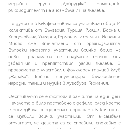
медийна група „Добруджа“ помощник-
ръководителят на ансамбъла Инна Желева.
По думите ѝ във фестивала са участвали общо 14
колектива от България, Турция, Гърция, Босна и
Херцеговина, Унгария, Германия, Италия и Испания.
Много сме впечатлени от организацията.
Въпреки многото участници всичко беше на
ниво. Програмата се спазваше точно, без
забавяния и препятствия, заяви Желева. В
програмата е участвал и фолклорен танцов клуб
„Жарава“, който популяризира българските
народни танци и музика в Аугсбург, Германия.
Фестивалът се е състоял в рамките на един ден.
Началото е било поставено с дефиле, след което
е последвала концертната програма, в която са
се изявили всички участници. От ансамбъла
отчитат, че децата са се справили спокойно с