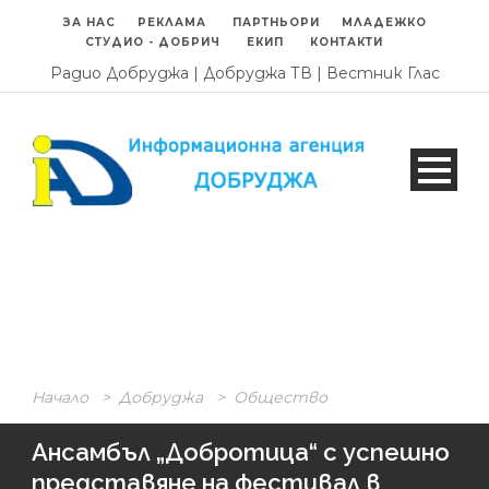
ЗА НАС
РЕКЛАМА
ПАРТНЬОРИ
МЛАДЕЖКО
СТУДИО - ДОБРИЧ
ЕКИП
КОНТАКТИ
Радио Добруджа
|
Добруджа ТВ
|
Вестник Глас
Начало
>
Добруджа
>
Общество
Ансамбъл „Добротица“ с успешно
представяне на фестивал в