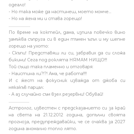
одеало!
- Но така може да настинеш, моето момче…
- Но на жена ми и става горещо!
........................
По време на коктейл, дама, изпила повечко вино
замъква съпруга си в един тъмен ъгъл и му шепне
горещо на ухото:
- Скъпи! Представяш ли си, забравих да си сложа
бикини! Сега под роклята НЯМАМ НИЩО!!!
Той също така пламенно и отговаря:
- Наистина ли?!?! Ама, че работа!!!!
И с жест на фокусник изважда от джоба си
някакъв парцал:
- А аз случайно съм взел резервни! Обувай!
.......................
Астролог, известен с предсказанието си за край
на света на 21.12.2012 година, допълни своята
прогноза, предупреждавайки, че се очаква за 2027
година аномално топло лято.