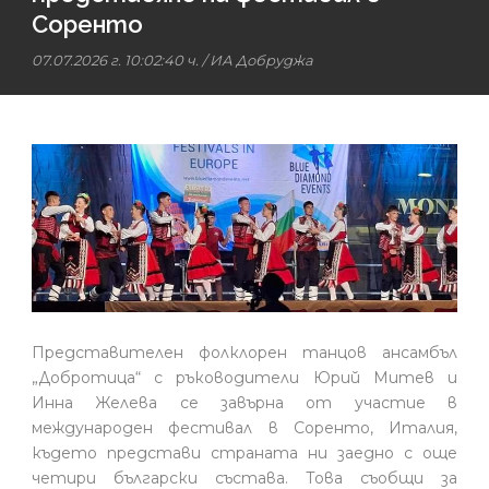
Соренто
07.07.2026 г. 10:02:40 ч.
/
ИА Добруджа
Представителен фолклорен танцов ансамбъл
„Добротица“ с ръководители Юрий Митев и
Инна Желева се завърна от участие в
международен фестивал в Соренто, Италия,
където представи страната ни заедно с още
четири български състава. Това съобщи за