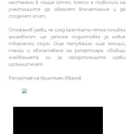
настанени в същия хотел, което е позволило на
участниците да обменят впечатления и да
споделят опит.
Стефанов заяви, че след кратката лятна почивка
ансамбълът ще започне подготовка за новия
творчески сезон. Още пътувания, още емоции,
танци и обогатяване на репертоара, обобщи
очакванията си за предстоящите изяви
изпълнителят.
Репортаж на Кристиян Иванов