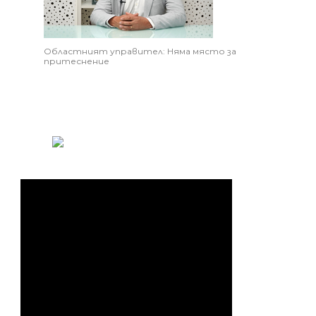
Областният управител: Няма място за
притеснение