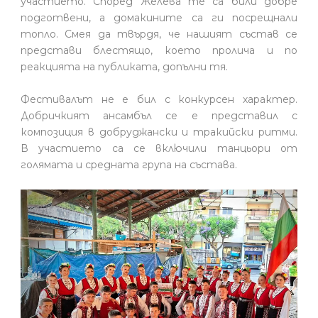
участието. Според Желева те са били добре
подготвени, а домакините са ги посрещнали
топло. Смея да твърдя, че нашият състав се
представи блестящо, което пролича и по
реакцията на публиката, допълни тя.
Фестивалът не е бил с конкурсен характер.
Добричкият ансамбъл се е представил с
композиция в добруджански и тракийски ритми.
В участието са се включили танцьори от
голямата и средната група на състава.