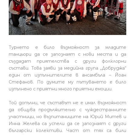
Турнето е било възможност за младите
танцьори да се запознаят с нови места и да
създадат приятелства с други фолклорни
състави. Това заяви за медийна група „Добруджа“
един от изпълнителите в ансамбъла – Йоан
Стефанов. По думите му пътуването е било
изпълнено с приятни много приятни емоции.
Той допълни, че съставът не е имал възможност
да общува продължително с чуждестранните
участници, но възпитаниците на Юрий Митев и
Инна Желева са успели да се запознаят с други
български колективи. Част от тях са били