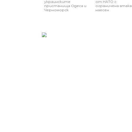
украинските
от НАТО с
пристанища Одеса и
ограничена атака
Черноморск
наесен