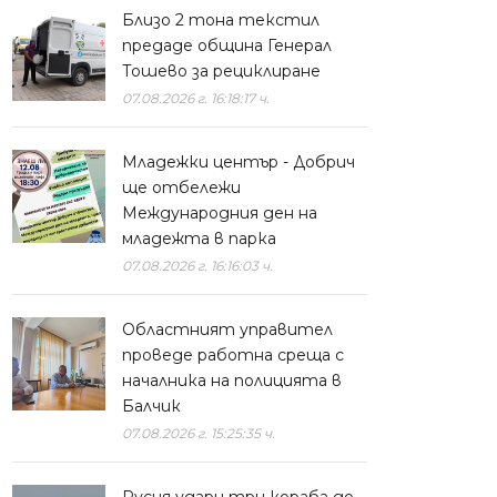
Близо 2 тона текстил
предаде община Генерал
Тошево за рециклиране
07.08.2026 г. 16:18:17 ч.
Младежки център - Добрич
ще отбележи
Международния ден на
младежта в парка
07.08.2026 г. 16:16:03 ч.
Областният управител
проведе работна среща с
началника на полицията в
Балчик
07.08.2026 г. 15:25:35 ч.