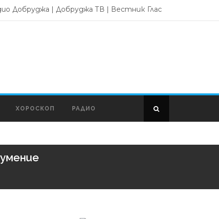
дио Добруджа
|
Добруджа ТВ
|
Вестник Глас
ХОРОСКОП
РАДИО
зумение