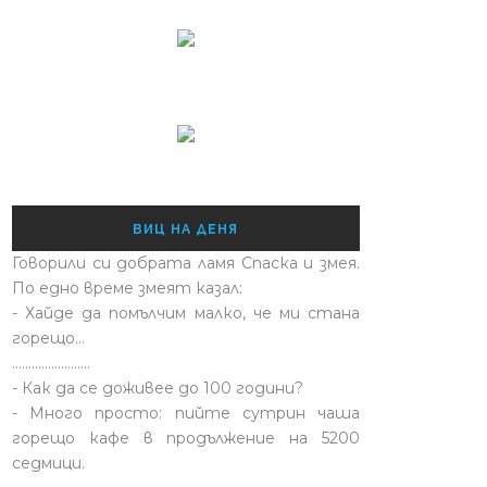
ВИЦ НА ДЕНЯ
Говорили си добрата ламя Спаска и змея.
По едно време змеят казал:
- Хайде да помълчим малко, че ми стана
горещо...
........................
- Как да се доживее до 100 години?
- Много просто: пийте сутрин чаша
горещо кафе в продължение на 5200
седмици.