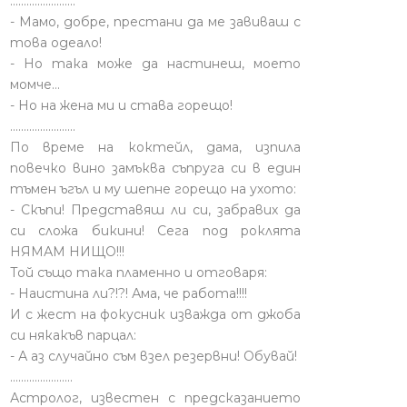
........................
- Мамо, добре, престани да ме завиваш с
това одеало!
- Но така може да настинеш, моето
момче…
- Но на жена ми и става горещо!
........................
По време на коктейл, дама, изпила
повечко вино замъква съпруга си в един
тъмен ъгъл и му шепне горещо на ухото:
- Скъпи! Представяш ли си, забравих да
си сложа бикини! Сега под роклята
НЯМАМ НИЩО!!!
Той също така пламенно и отговаря:
- Наистина ли?!?! Ама, че работа!!!!
И с жест на фокусник изважда от джоба
си някакъв парцал:
- А аз случайно съм взел резервни! Обувай!
.......................
Астролог, известен с предсказанието