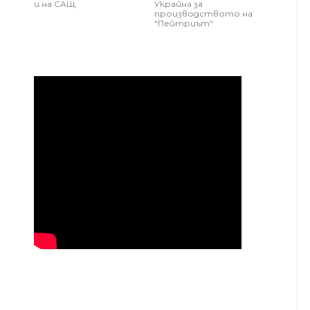
и на САЩ
Украйна за
производството на
"Пейтриът"