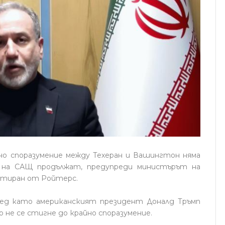
но споразумение между Техеран и Вашингтон няма
а на САЩ продължат, предупреди министърът на
итиран от Ройтерс.
лед като американският президент Доналд Тръмп
 не се стигне до крайно споразумение.