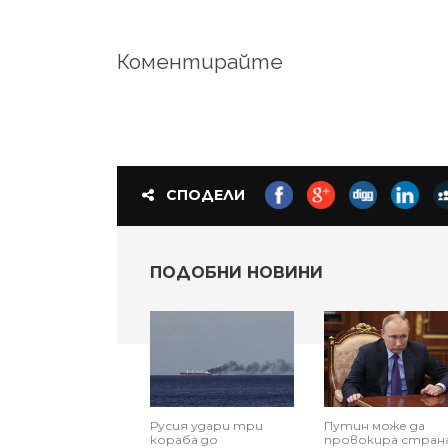
Коментирайте
СПОДЕЛИ
ПОДОБНИ НОВИНИ
Русия удари три
Путин може да
кораба до
провокира стран