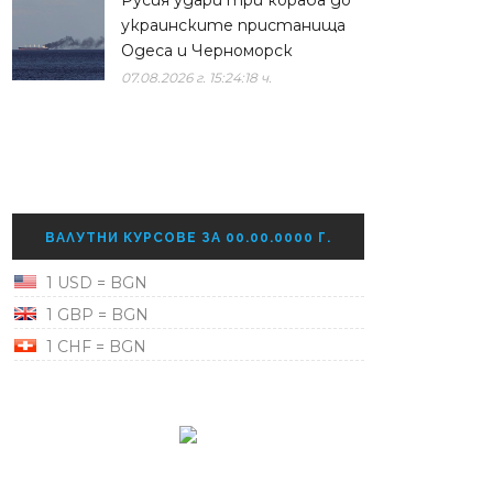
Русия удари три кораба до
украинските пристанища
Одеса и Черноморск
07.08.2026 г. 15:24:18 ч.
ВАЛУТНИ КУРСОВЕ ЗА 00.00.0000 Г.
1 USD = BGN
1 GBP = BGN
1 CHF = BGN