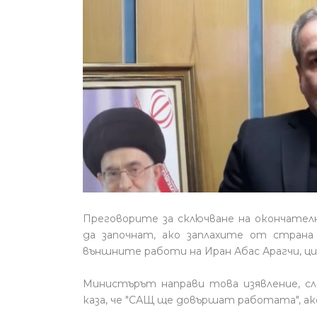
Преговорите за сключване на окончател
да започнат, ако заплахите от стран
външните работи на Иран Абас Арагчи, ц
Министърът направи това изявление, с
каза, че "САЩ ще довършат работата", ако