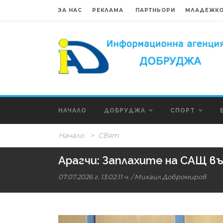
ЗА НАС
РЕКЛАМА
ПАРТНЬОРИ
МЛАДЕЖКО
НАЧАЛО
ДОБРУДЖА
СПОРТ
Начало
>
Свят
Арагчи: Заплахите на САЩ 
07.07.2026 г. 13:02:11 ч.
/
Михаил Добромиров