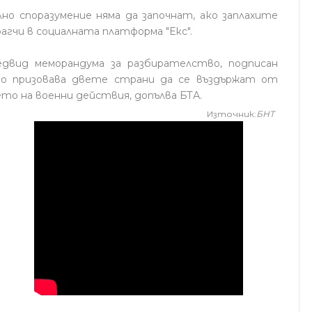
но споразумение няма да започнат, ако заплахите
рагчи в социалната платформа "Екс".
двид меморандума за разбирателство, подписан
то призовава двете страни да се въздържат от
то на военни действия, допълва БТА.
Източник:
БНТ