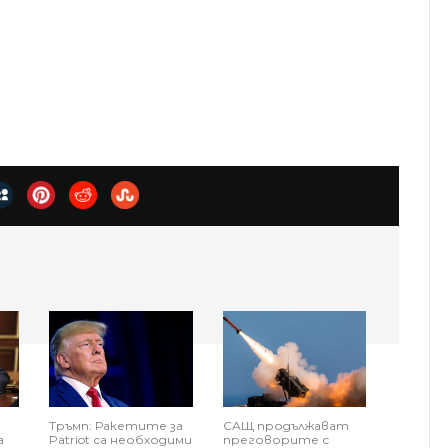
Тръмп: Ракетите за
САЩ продължават
а
Patriot са необходими
преговорите с