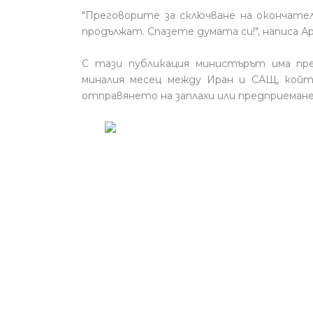
"Преговорите за сключване на окончател
продължат. Спазете думата си!", написа А
С тази публикация министърът има пре
миналия месец между Иран и САЩ, кой
отправянето на заплахи или предприемане