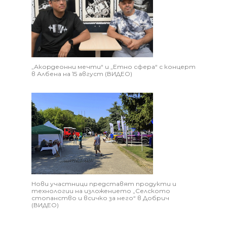
„Акордеонни мечти“ и „Етно сфера“ с концерт
в Албена на 15 август (ВИДЕО)
Нови участници представят продукти и
технологии на изложението „Селското
стопанство и всичко за него“ в Добрич
(ВИДЕО)