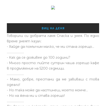
ВИЦ НА ДЕНЯ
Говорили си добрата ламя Спаска и змея. По едно
време змеят казал:
- Хайде да помълчим малко, че ми стана горещо...
........................
- Как да се доживее до 100 години?
- Много просто: пийте сутрин чаша горещо кафе
в продължение на 5200 седмици.
........................
- Мамо, добре, престани да ме завиваш с това
одеало!
- Но така може да настинеш, моето момче…
- Но на жена ми и става горещо!
........................