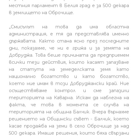
местния парламент в Белия град е за 500 декара
в землището на Оброчище.
„Смисълът на това да има областна
администрация, е тя да представлява именно
държавата. Както стана ясно през последните
дни, показахме, че ни е грижа и за земята на
Добруджа. Това беше причината да предприемем
всички тези действия, които касаят запазване
на статута на земеделската земя като
национално богатство и като богатство,
което ние имам в този Добруджански край. Ние
осъществяваме контрол и сме запазили
територията на Каварна. Искам да наблегна на
факта, че това в момента се случва на
територията на община Балчик. Вчера върнахме
решението на Общински съвет - Балчик, което
касае продажба на земи в село Оброчище за над
500 декара. Имаше решения, които бяха свързани