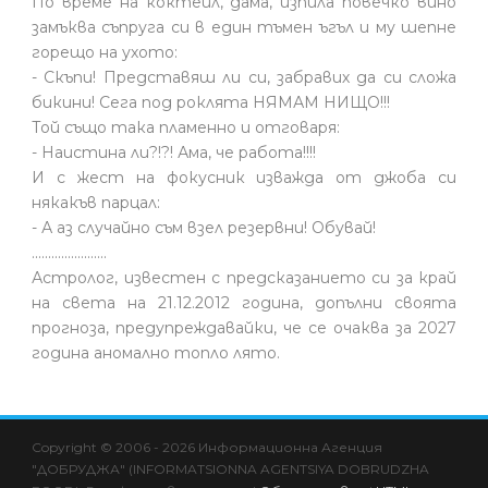
По време на коктейл, дама, изпила повечко вино
замъква съпруга си в един тъмен ъгъл и му шепне
горещо на ухото:
- Скъпи! Представяш ли си, забравих да си сложа
бикини! Сега под роклята НЯМАМ НИЩО!!!
Той също така пламенно и отговаря:
- Наистина ли?!?! Ама, че работа!!!!
И с жест на фокусник изважда от джоба си
някакъв парцал:
- А аз случайно съм взел резервни! Обувай!
.......................
Астролог, известен с предсказанието си за край
на света на 21.12.2012 година, допълни своята
прогноза, предупреждавайки, че се очаква за 2027
година аномално топло лято.
hacklink
hacklink
backlink
hacklink
hacklink
hacklink
izmir
hacklink
hacklink
hacklink
hacklink
hacklink
hacklink
hacklink
hacklink
cratosroyalbet
onwin
sahabet
tipobet
casibom
jojobet
holiganbet
jojobet
casibom
taraftarium24
taraftarium24
taraftarium24
jojobet
casibom
jojobet
jojobet
royalbet
jojobet
jojobet
jojobet
jojobet
taraftarium24
casibom
türk
jojobet
dizipal
jojobet
Copyright © 2006 - 2026 Информационна Агенция
al
al
al
paneli
web
paneli
satın
paneli
satın
paneli
paneli
giriş
giriş
ifşa
"ДОБРУДЖА" (INFORMATSIONNA AGENTSIYA DOBRUDZHA
ajans
al
al