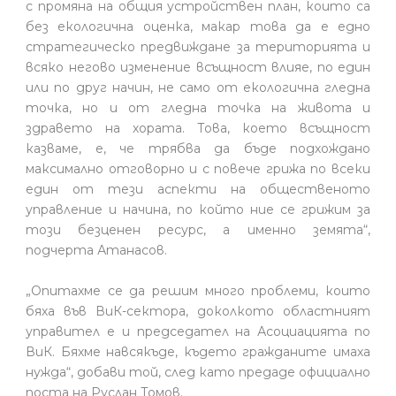
с промяна на общия устройствен план, които са
без екологична оценка, макар това да е едно
стратегическо предвиждане за територията и
всяко негово изменение всъщност влияе, по един
или по друг начин, не само от екологична гледна
точка, но и от гледна точка на живота и
здравето на хората. Това, което всъщност
казваме, е, че трябва да бъде подхождано
максимално отговорно и с повече грижа по всеки
един от тези аспекти на общественото
управление и начина, по който ние се грижим за
този безценен ресурс, а именно земята“,
подчерта Атанасов.
„Опитахме се да решим много проблеми, които
бяха във ВиК-сектора, доколкото областният
управител е и председател на Асоциацията по
ВиК. Бяхме навсякъде, където гражданите имаха
нужда“, добави той, след като предаде официално
поста на Руслан Томов.