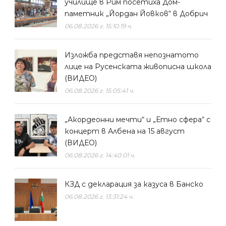
училище в Рим посетиха Дом-
паметник „Йордан Йовков“ в Добрич
06.08.2026 г. 15:10:19 ч.
Изложба представя непознатото
лице на Русенската живописна школа
(ВИДЕО)
06.08.2026 г. 15:05:41 ч.
„Акордеонни мечти“ и „Етно сфера“ с
концерт в Албена на 15 август
(ВИДЕО)
06.08.2026 г. 14:40:01 ч.
КЗД с декларация за казуса в Банско
06.08.2026 г. 13:31:24 ч.