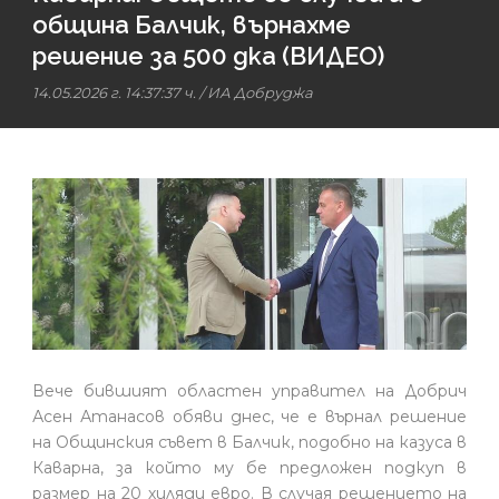
община Балчик, върнахме
решение за 500 дка (ВИДЕО)
14.05.2026 г. 14:37:37 ч.
/
ИА Добруджа
Вече бившият областен управител на Добрич
Асен Атанасов обяви днес, че е върнал решение
на Общинския съвет в Балчик, подобно на казуса в
Каварна, за който му бе предложен подкуп в
размер на 20 хиляди евро. В случая решението на