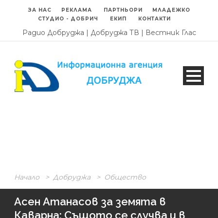
ЗА НАС
РЕКЛАМА
ПАРТНЬОРИ
МЛАДЕЖКО
СТУДИО - ДОБРИЧ
ЕКИП
КОНТАКТИ
Радио Добруджа
|
Добруджа ТВ
|
Вестник Глас
Начало
>
Добруджа
>
Общество
Асен Атанасов за земята в
Каварна: Същото се случва и в