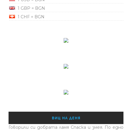
1 GBP = BGN
1 CHF = BGN
ВИЦ НА ДЕНЯ
Говорили си добрата ламя Спаска и змея. По едно