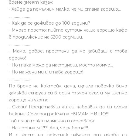
време змеят казал:
- Хайде да помълчим малко, че ми стана горещо...
........................
- Как да се доживее до 100 години?
- Много просто: пийте сутрин чаша горещо кафе
в продължение на 5200 седмици.
........................
- Мамо, добре, престани да ме завиваш с това
одеало!
- Но така може да настинеш, моето момче…
- Но на жена ми и става горещо!
........................
По време на коктейл, дама, изпила повечко вино
замъква съпруга си в един тъмен ъгъл и му шепне
горещо на ухото:
- Скъпи! Представяш ли си, забравих да си сложа
бикини! Сега под роклята НЯМАМ НИЩО!!!
Той също така пламенно и отговаря:
- Наистина ли?!?! Ама, че работа!!!!
И с жест на фокусник изважда от джоба си