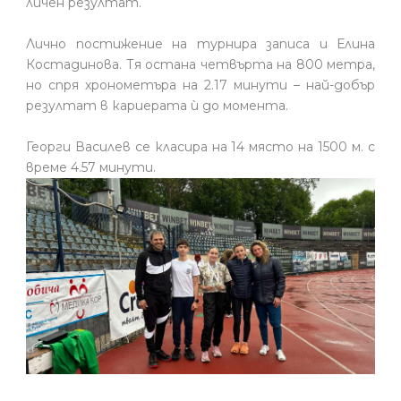
личен резултат.
Лично постижение на турнира записа и Елина
Костадинова. Тя остана четвърта на 800 метра,
но спря хронометъра на 2.17 минути – най-добър
резултат в кариерата ѝ до момента.
Георги Василев се класира на 14 място на 1500 м. с
време 4.57 минути.