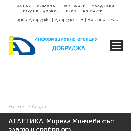
ЗА НАС
РЕКЛАМА
ПАРТНЬОРИ
МЛАДЕЖКО
СТУДИО - ДОБРИЧ
ЕКИП
КОНТАКТИ
Радио Добруджа
|
Добруджа ТВ
|
Вестник Глас
Начало
>
Спорт
АТЛЕТИКА: Мирела Минчева със
злато и сребро от