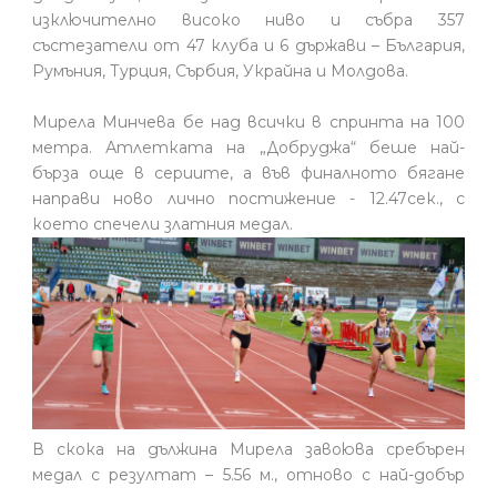
изключително високо ниво и събра 357
състезатели от 47 клуба и 6 държави – България,
Румъния, Турция, Сърбия, Украйна и Молдова.
Мирела Минчева бе над всички в спринта на 100
метра. Атлетката на „Добруджа“ беше най-
бърза още в сериите, а във финалното бягане
направи ново лично постижение - 12.47сек., с
което спечели златния медал.
В скока на дължина Мирела завоюва сребърен
медал с резултат – 5.56 м., отново с най-добър