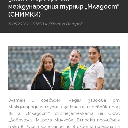
международния турнир „Младост“
(СНИМКИ)
11.05.2026 г. 15:12:39 ч.
/
Петър Петров
Златен и сребърен медал завоюва от
Международния турнир за юноши и девойки под
18 г. „Младост“ състезателката на СКЛА
„Добруджа“ Мирела Минчева. Въпреки проливния
дъжд в Русе, състезанието в събота премина на