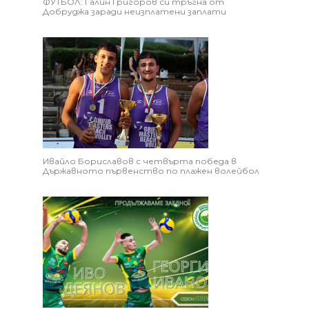
ФУТБОЛ: Галин Григоров си тръгна от
Добруджа заради неизплатени заплати
Ивайло Бориславов с четвърта победа в
Държавното първенство по плажен волейбол