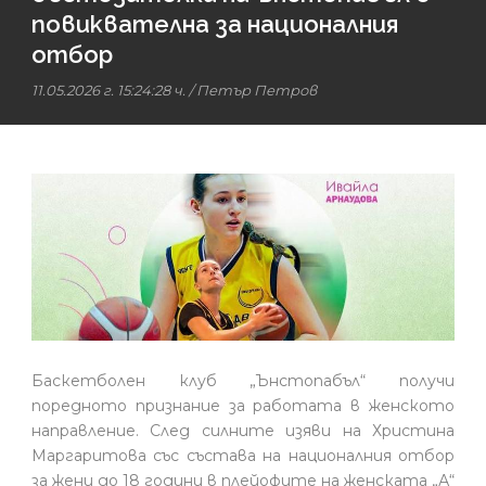
повиквателна за националния
отбор
11.05.2026 г. 15:24:28 ч.
/
Петър Петров
Баскетболен клуб „Ънстопабъл“ получи
поредното признание за работата в женското
направление. След силните изяви на Христина
Маргаритова със състава на националния отбор
за жени до 18 години в плейофите на женската „А“