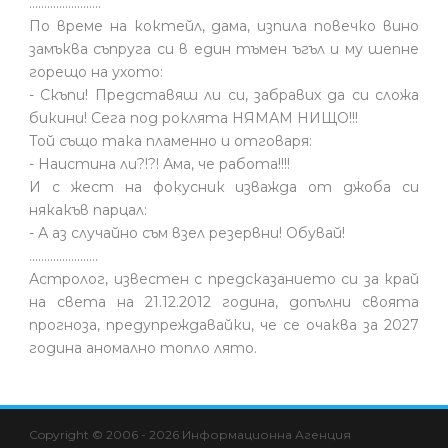
........................
По време на коктейл, дама, изпила повечко вино
замъква съпруга си в един тъмен ъгъл и му шепне
горещо на ухото:
- Скъпи! Представяш ли си, забравих да си сложа
бикини! Сега под роклята НЯМАМ НИЩО!!!
Той също така пламенно и отговаря:
- Наистина ли?!?! Ама, че работа!!!!
И с жест на фокусник изважда от джоба си
някакъв парцал:
- А аз случайно съм взел резервни! Обувай!
.......................
Астролог, известен с предсказанието си за край
на света на 21.12.2012 година, допълни своята
прогноза, предупреждавайки, че се очаква за 2027
година аномално топло лято.
Copyright © 2006 - 2026 Информационна Агенция