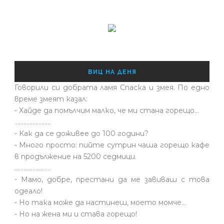
ВИЦ НА ДЕНЯ
Говорили си добрата ламя Спаска и змея. По едно
време змеят казал:
- Хайде да помълчим малко, че ми стана горещо...
........................
- Как да се доживее до 100 години?
- Много просто: пийте сутрин чаша горещо кафе
в продължение на 5200 седмици.
........................
- Мамо, добре, престани да ме завиваш с това
одеало!
- Но така може да настинеш, моето момче…
- Но на жена ми и става горещо!