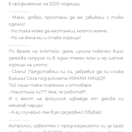
в продължение на 5200 седмици.
........................
- Мамо, добре, престани да ме завиваш с това
одеало!
- Но така може да настинеш, моето момче…
- Но на жена ми и става горещо!
........................
По време на коктейл, дама, изпила повечко вино
замъква съпруга си в един тъмен ъгъл и му шепне
горещо на ухото:
- Скъпи! Представяш ли си, забравих да си сложа
бикини! Сега под роклята НЯМАМ НИЩО!!!
Той също така пламенно и отговаря:
- Наистина ли?!?! Ама, че работа!!!!
И с жест на фокусник изважда от джоба си
някакъв парцал:
- А аз случайно съм взел резервни! Обувай!
.......................
Астролог, известен с предсказанието си за край