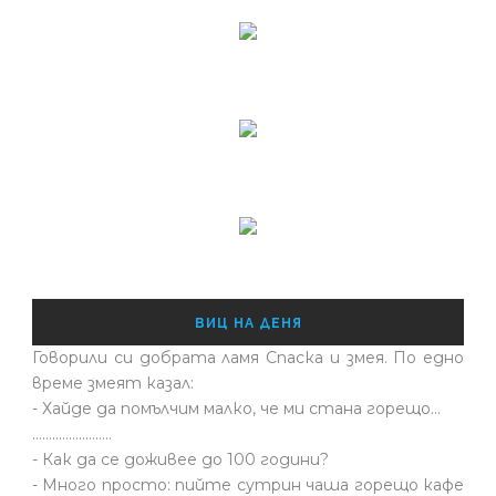
ВИЦ НА ДЕНЯ
Говорили си добрата ламя Спаска и змея. По едно
време змеят казал:
- Хайде да помълчим малко, че ми стана горещо...
........................
- Как да се доживее до 100 години?
- Много просто: пийте сутрин чаша горещо кафе