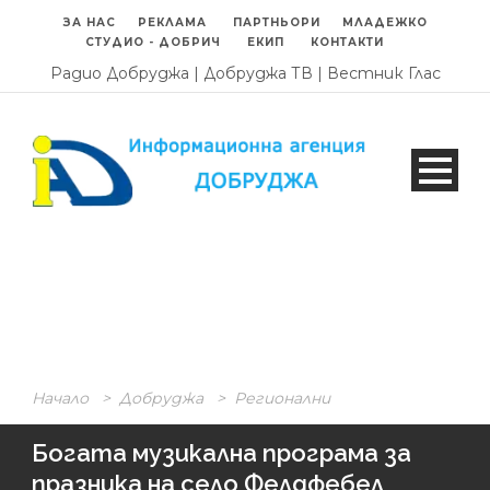
ЗА НАС
РЕКЛАМА
ПАРТНЬОРИ
МЛАДЕЖКО
СТУДИО - ДОБРИЧ
ЕКИП
КОНТАКТИ
Радио Добруджа
|
Добруджа ТВ
|
Вестник Глас
Начало
>
Добруджа
>
Регионални
Богата музикална програма за
празника на село Фелдфебел