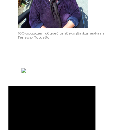
100-годишен юбилей отбелязва жителка на
Генерал Тошево