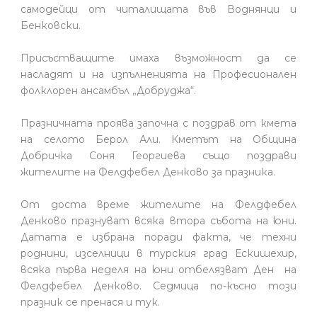
самодейци от читалищата във Воднянци и
Бенковски.
Присъстващите имаха възможност да се
насладят и на изпълненията на Професионален
фолклорен ансамбъл „Добруджа“.
Празничната проява започна с поздрав от кмета
на селото Берол Али. Кметът на Община
Добричка Соня Георгиева също поздрави
жителите на Фелдфебел Денково за празника.
От доста време жителите на Фелдфебел
Денково празнуват всяка втора събота на юни.
Датата е избрана поради факта, че техни
роднини, изселници в турския град Ескишехир,
всяка първа неделя на юни отбелязват Ден на
Фелдфебел Денково. Седмица по-късно този
празник се пренася и тук.