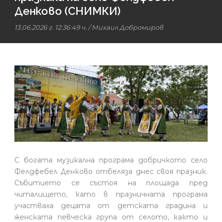
Денково (СНИМКИ)
13.06.2026 г. 12:36:49 ч.
/
Михаил Добромиров
С богата музикална програма добричкото село
Фелдфебел Денково отбеляза днес своя празник.
Събитието се състоя на площада пред
читалището, като в празничната програма
участваха децата от детската градина и
женската певческа група от селото, както и