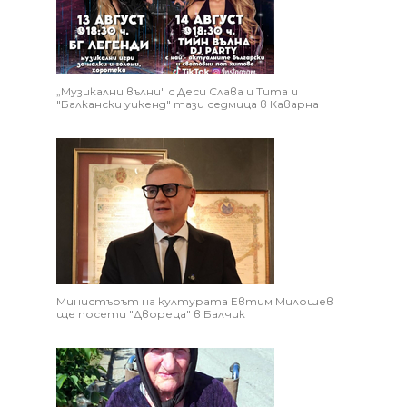
„Музикални вълни" с Деси Слава и Тита и
"Балкански уикенд" тази седмица в Каварна
Министърът на културата Евтим Милошев
ще посети "Двореца" в Балчик