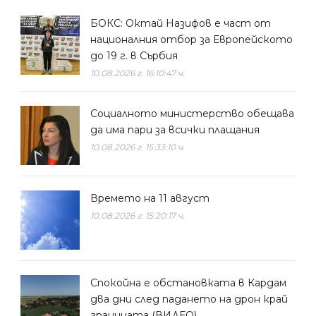
БОКС: Октай Назифов е част от
националния отбор за Европейското
до 19 г. в Сърбия
10.08.2026 г. 16:10:47 ч.
Социалното министерство обещава
да има пари за всички плащания
10.08.2026 г. 15:33:10 ч.
Времето на 11 август
10.08.2026 г. 15:20:17 ч.
Спокойна е обстановката в Кардам
два дни след падането на дрон край
границата (ВИДЕО)