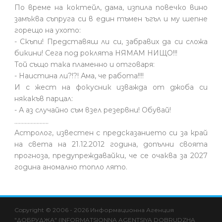
По време на коктейл, дама, изпила повечко вино
замъква съпруга си в един тъмен ъгъл и му шепне
горещо на ухото:
- Скъпи! Представяш ли си, забравих да си сложа
бикини! Сега под роклята НЯМАМ НИЩО!!!
Той също така пламенно и отговаря:
- Наистина ли?!?! Ама, че работа!!!!
И с жест на фокусник изважда от джоба си
някакъв парцал:
- А аз случайно съм взел резервни! Обувай!
.......................
Астролог, известен с предсказанието си за край
на света на 21.12.2012 година, допълни своята
прогноза, предупреждавайки, че се очаква за 2027
година аномално топло лято.
Copyright © 2006 - 2026 Информационна Агенция
"ДОБРУДЖА" (INFORMATSIONNA AGENTSIYA DOBRUDZHA