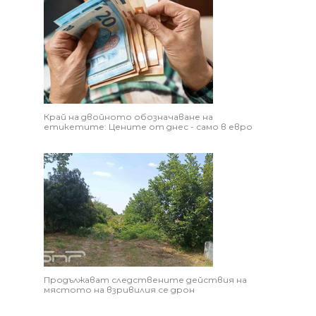
Край на двойното обозначаване на
етикетите: Цените от днес - само в евро
Продължават следствените действия на
мястото на взривилия се дрон