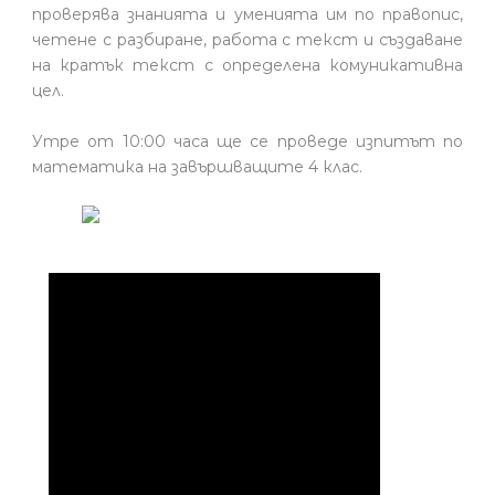
проверява знанията и уменията им по правопис,
четене с разбиране, работа с текст и създаване
на кратък текст с определена комуникативна
цел.
Утре от 10:00 часа ще се проведе изпитът по
математика на завършващите 4 клас.