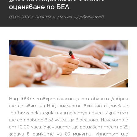
оценяване по БЕЛ
03.06.2026 г. 08:49:58 ч.
/
Михаил Добромиров
Над 1090 четвъртокласници от област Добрич
ще се явят на Националното външно оценяване
по български език и литература днес. Изпитът
ще се проведе в 52 училища в региона. Началото е
от 10:00 часа. Учениците ще решават тест с 25
задачи в рамките на 60 минути. Изпитът ще