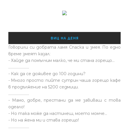
ВИЦ НА ДЕНЯ
Говорили си добрата ламя Спаска и змея. По едно
време змеят казал:
- Хайде да помълчим малко, че ми стана горещо...
........................
- Как да се доживее до 100 години?
- Много просто: пийте сутрин чаша горещо кафе
в продължение на 5200 седмици.
........................
- Мамо, добре, престани да ме завиваш с това
одеало!
- Но така може да настинеш, моето момче…
- Но на жена ми и става горещо!
........................