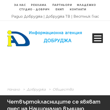
ЗА НАС
РЕКЛАМА
ПАРТНЬОРИ
МЛАДЕЖКО
СТУДИО - ДОБРИЧ
ЕКИП
КОНТАКТИ
Радио Добруджа
|
Добруджа ТВ
|
Вестник Глас
Начало
>
Добруджа
>
Общество
Четвъртокласниците се явяват
днес на Национално външно