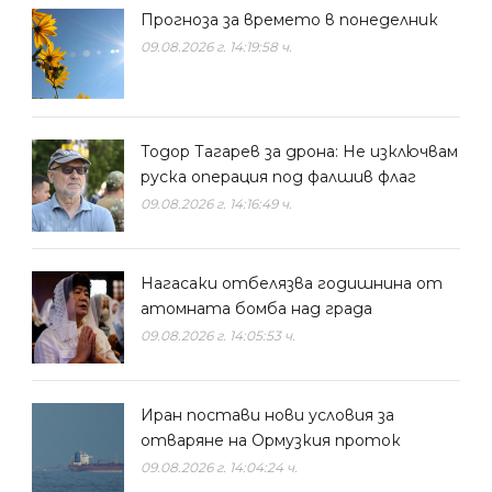
Прогноза за времето в понеделник
09.08.2026 г. 14:19:58 ч.
Тодор Тагарев за дрона: Не изключвам
руска операция под фалшив флаг
09.08.2026 г. 14:16:49 ч.
Нагасаки отбелязва годишнина от
атомната бомба над града
09.08.2026 г. 14:05:53 ч.
Иран постави нови условия за
отваряне на Ормузкия проток
09.08.2026 г. 14:04:24 ч.