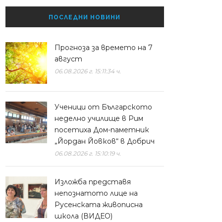
ПОСЛЕДНИ НОВИНИ
Прогноза за времето на 7
август
06.08.2026 г. 15:11:34 ч.
Ученици от Българското
неделно училище в Рим
посетиха Дом-паметник
„Йордан Йовков“ в Добрич
06.08.2026 г. 15:10:19 ч.
Изложба представя
непознатото лице на
Русенската живописна
школа (ВИДЕО)