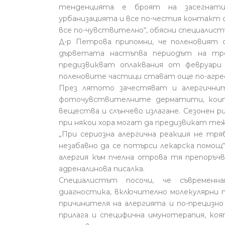
тенденцията е броят на засегнати
урбанизацията и все по-честия контакт 
все по-чувствително“, обясни специалист
Д-р Петрова припомни, че поленовият 
дърветата настъпва периодът на тр
предизвикват оплаквания от февруари 
поленовите частици стават още по-агреси
През лятото зачестяват и алергични
фоточувствителните дерматити, коит
вещества и слънчево излагане. Сезонен 
при някои хора могат да предизвикат те
„При сериозна алергична реакция не тря
незабавно да се потърси лекарска помощ
алергия към пчелна отрова тя препоръч
адреналинова писалка.
Специалистът посочи, че съвременн
диагностика, включително молекулярни 
причинителя на алергията и по-прецизно
прилага и специфична имунотерапия, ко