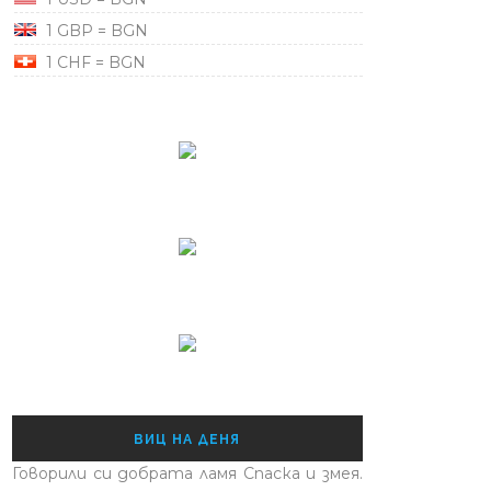
1 GBP = BGN
1 CHF = BGN
ВИЦ НА ДЕНЯ
Говорили си добрата ламя Спаска и змея.