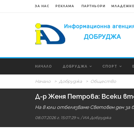
ЗА НАС
РЕКЛАМА
ПАРТНЬОРИ
МЛАДЕЖКО
НАЧАЛО
ДОБРУДЖА
СПОРТ
Начало
>
Добруджа
>
Общество
Д-р Женя Петрова: Всеки вто
На 8 юли отбелязваме Световен ден за 
08.07.2026 г. 15:07:29 ч.
/
ИА Добруджа