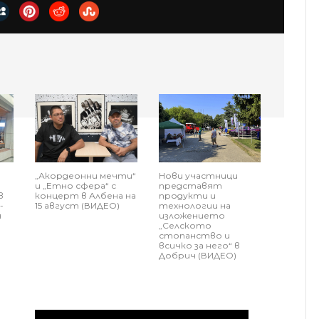
„Акордеонни мечти“
Нови участници
и „Етно сфера“ с
представят
в
концерт в Албена на
продукти и
-
15 август (ВИДЕО)
технологии на
н
изложението
„Селското
стопанство и
всичко за него“ в
Добрич (ВИДЕО)