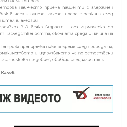
 към пчелна отрова.
етрова най-често приема пациенти с алергичен
рбеж в носа и очите, както и хора с реакции след
анителни алергии.
роявят във всяка възраст – от кърмаческа до
от наследствеността, околната среда и начина на
 Петрова препоръчва повече време сред природата,
домакинството и използването на по-естествени
 нас, толкова по-добре“, обобщи специалистът.
 Калев