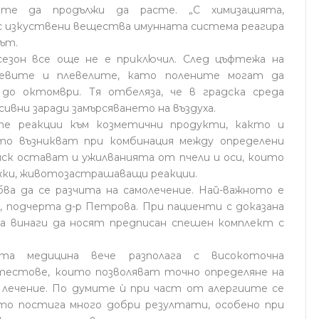
те да продължи да расте. „С химизацията,
с изкуствени вещества имунната система реагира
ът.
сезон все още не е приключил. След цъфтежа на
евите и плевелите, като полените могат да
до октомври. Тя отбеляза, че в градска среда
вни заради замърсяването на въздуха.
те реакции към козметични продукти, както и
о възникват при комбинация между определени
риск остават и ужилванията от пчели и оси, които
жки, животозастрашаващи реакции.
бва да се разчита на самолечение. Най-важното е
“, подчерта д-р Петрова. При пациенти с доказана
ва винаги да носят предписан спешен комплект с
ата медицина вече разполага с високоточна
тестове, които позволяват точно определяне на
 лечение. По думите ѝ при част от алергиите се
ято постига много добри резултати, особено при