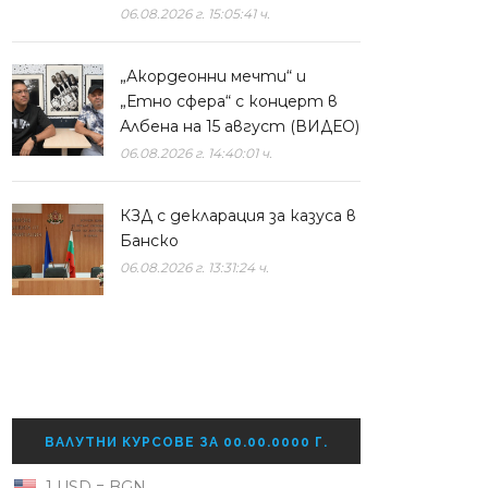
06.08.2026 г. 15:05:41 ч.
„Акордеонни мечти“ и
„Етно сфера“ с концерт в
Албена на 15 август (ВИДЕО)
06.08.2026 г. 14:40:01 ч.
КЗД с декларация за казуса в
Банско
06.08.2026 г. 13:31:24 ч.
ВАЛУТНИ КУРСОВЕ ЗА 00.00.0000 Г.
1 USD = BGN