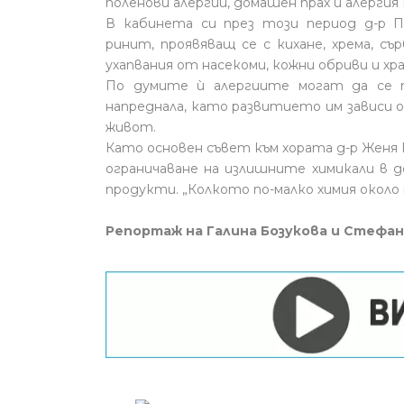
поленови алергии, домашен прах и алергия
В кабинета си през този период д-р П
ринит, проявяващ се с кихане, хрема, съ
ухапвания от насекоми, кожни обриви и хр
По думите ѝ алергиите могат да се п
напреднала, като развитието им зависи 
живот.
Като основен съвет към хората д-р Женя
ограничаване на излишните химикали в 
продукти. „Колкото по-малко химия около
Репортаж на Галина Бозукова и Стефан