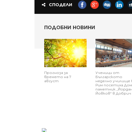
СПОДЕЛИ
ПОДОБНИ НОВИНИ
Прогноза за
Ученици от
времето на 7
Българското
август
неделно училище 
Рим посетиха Дом
паметник „Йорда
Йовков“ в Добрич