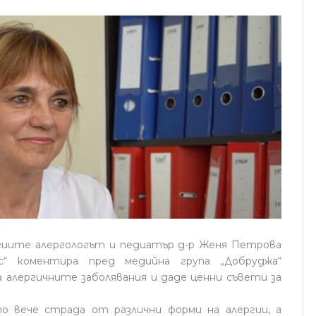
ргиите алергологът и педиатър д-р Женя Петрова
“ коментира пред медийна група „Добруджа“
алергичните заболявания и даде ценни съвети за
 вече страда от различни форми на алергии, а