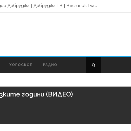
дио Добруджа
|
Добруджа ТВ
|
Вестник Глас
ХОРОСКОП
РАДИО
изките години (ВИДЕО)