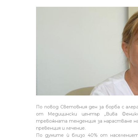
По повод Световния ден за борба с але
от Медицински център „Вива Феникс
тревожната тенденция за нарастване на 
превенция и лечение.
По думите ѝ близо 40% от населението