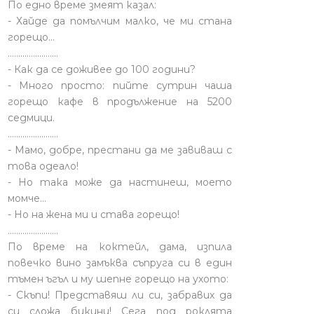
По едно време змеят казал:
- Хайде да помълчим малко, че ми стана
горещо...
........................
- Как да се доживее до 100 години?
- Много просто: пийте сутрин чаша
горещо кафе в продължение на 5200
седмици.
........................
- Мамо, добре, престани да ме завиваш с
това одеало!
- Но така може да настинеш, моето
момче…
- Но на жена ми и става горещо!
........................
По време на коктейл, дама, изпила
повечко вино замъква съпруга си в един
тъмен ъгъл и му шепне горещо на ухото:
- Скъпи! Представяш ли си, забравих да
си сложа бикини! Сега под роклята