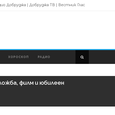
дио Добруджа
|
Добруджа ТВ
|
Вестник Глас
ХОРОСКОП
РАДИО
ложба, филм и юбилеен