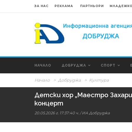
ЗА НАС
РЕКЛАМА
ПАРТНЬОРИ
МЛАДЕЖКО
НАЧАЛО
ДОБРУДЖА
СПОРТ
Начало
>
Добруджа
>
Култура
Детски хор „Маестро Захари 
концерт
20.05.2026 г. 17:37:40 ч.
/
ИА Добруджа