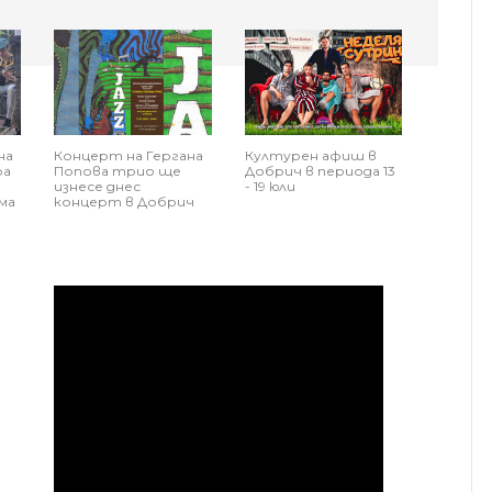
на
Концерт на Гергана
Културен афиш в
ра
Попова трио ще
Добрич в периода 13
изнесе днес
- 19 юли
ма
концерт в Добрич