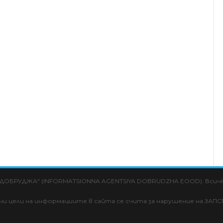
 "ДОБРУДЖА" (INFORMATSIONNA AGENTSIYA DOBRUDZHA EOOD). Всички
лни цели на информациите в сайта се счита за нарушение на ЗАПС
aw