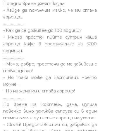
По едно време змеят казал:
- Хайде да помълчим малко, че ми стана
горещо...
........................
- Как да се доживее до 100 години?
- Много просто: пийте сутрин чаша
горещо кафе в продължение на 5200
седмици.
........................
- Мамо, добре, престани да ме завиваш с
това одеало!
- Но така може да настинеш, моето
момче…
- Но на жена ми и става горещо!
........................
По време на коктейл, дама, изпила
повечко вино замъква съпруга си в един
тъмен ъгъл и му шепне горещо на ухото:
- Скъпи! Представяш ли си, забравих да