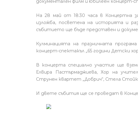
документален филм и юбилеен концерт-с
На 28 май от 18:30 часа в Концертна 
изложба, посветена на историята и ра
събитието ще бъде представен и докуме
Кулминацията на празничната програма
концерт-спектакъл „65 години Детски хор
В концерта специално участие ще взем
Елвира Пастърмаджиева, Хор на учите
Струнен квартет „Добрич“, Стела Стойко
И двете събития ще се проведат в Концер