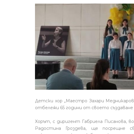
Детски хор „Маестро Захари Медникаро
отбележи 65 години от своето създаване с
Хорът, с диригент Габриела Писанова, в
Радостина Гроздева, ще посрещне с