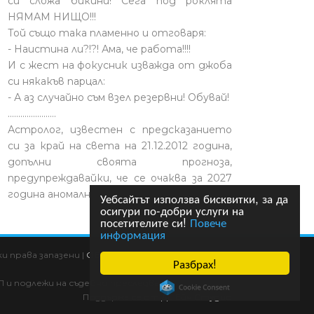
си сложа бикини! Сега под роклята
НЯМАМ НИЩО!!!
Той също така пламенно и отговаря:
- Наистина ли?!?! Ама, че работа!!!!
И с жест на фокусник изважда от джоба
си някакъв парцал:
- А аз случайно съм взел резервни! Обувай!
.......................
Астролог, известен с предсказанието
си за край на света на 21.12.2012 година,
допълни своята прогноза,
предупреждавайки, че се очаква за 2027
година аномално топло лято.
Уебсайтът използва бисквитки, за да
осигури по-добри услуги на
посетителите си!
Повече
информация
 права запазени |
Общи условия
|
HTML карта
|
Разбрах!
П и подлежи на съдебно преследване!
Поддържа се от
Ди Ейч Студио