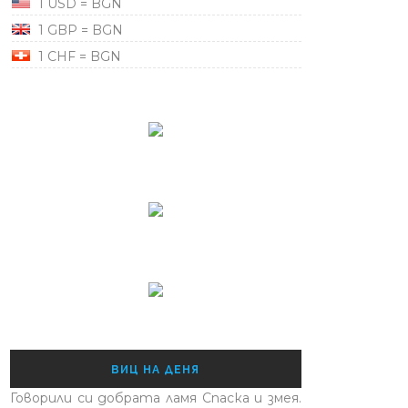
1 USD = BGN
1 GBP = BGN
1 CHF = BGN
ВИЦ НА ДЕНЯ
Говорили си добрата ламя Спаска и змея.