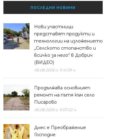
ПОСЛЕДНИ НОВИНИ
Нови участници
представят продукти и
технологии на изложението
„Селското стопанство и
всичко за него“ в Добрич
(ВИДЕО)
06.08.2026 г. 11:41:39 ч.
Продължава основният
ремонт на пътя към село
Писарово
06.08.2026 г. 11:07:22 ч.
Днес е Преображение
Господне