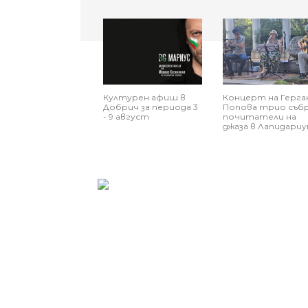
Културен афиш в
Концерт на Герга
Добрич за периода 3
Попова трио съб
- 9 август
почитатели на
джаза в Лапидариу