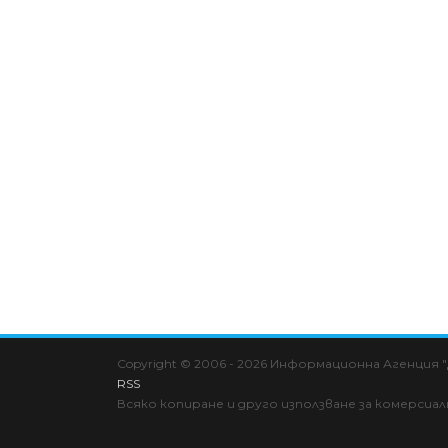
Copyright © 2006 - 2026 Информационна Агенция
RSS
Всяко копиране и друго използване за комерсиа
Cookie Consent plugin for the EU cookie l