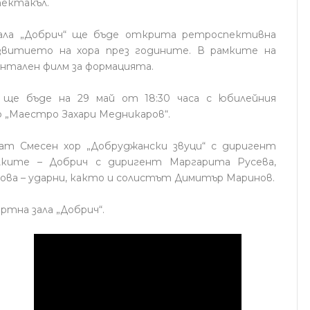
пектакъл.
зала „Добрич“ ще бъде открита ретроспективна
звитието на хора през годините. В рамките на
нтален филм за формацията.
 ще бъде на 29 май от 18:30 часа с юбилейния
 „Маестро Захари Медникаров“.
ат Смесен хор „Добруджански звуци“ с диригент
лките – Добрич с диригент Маргарита Русева,
ва – ударни, както и солистът Димитър Маринов.
тна зала „Добрич“.