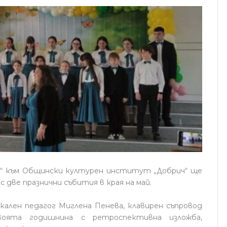
в“ към Общински културен институт „Добрич“ ще
 две празнични събития в края на май.
окален педагог Миглена Пенева, клавирен съпровод
воята годишнина с ретроспективна изложба,