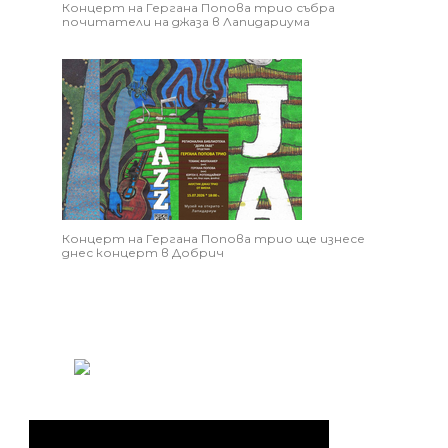
Концерт на Гергана Попова трио събра
почитатели на джаза в Лапидариума
Концерт на Гергана Попова трио ще изнесе
днес концерт в Добрич