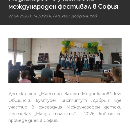
международен фестивал в София
22.04.2026 г. 14:38:20 ч.
/
Михаил Добромиров
Детски хор „Маестро Захари Медникаров“ към
Общински културен институт „Добрич“ взе
участие в ежегодния Международен детски
фестивал „Млади таланти“ – 2026, който се
проведе днес в София.