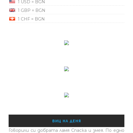
1 USD = BGN
1 GBP = BGN
1 CHF = BGN
ВИЦ НА ДЕНЯ
Говорили си добрата ламя Спаска и змея. По едно