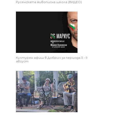
Русенската живописна школа (ВИДЕО)
Културен афиш в Добрич за периода 3 - 9
август