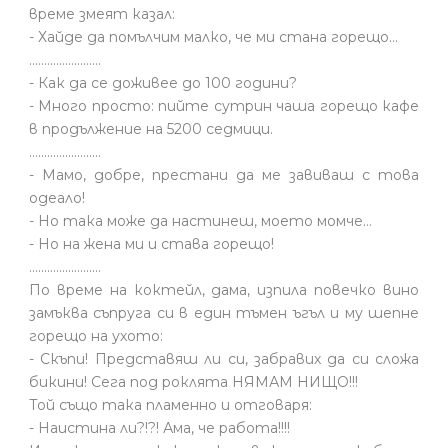
време змеят казал:
- Хайде да помълчим малко, че ми стана горещо...
........................
- Как да се доживее до 100 години?
- Много просто: пийте сутрин чаша горещо кафе
в продължение на 5200 седмици.
........................
- Мамо, добре, престани да ме завиваш с това
одеало!
- Но така може да настинеш, моето момче…
- Но на жена ми и става горещо!
........................
По време на коктейл, дама, изпила повечко вино
замъква съпруга си в един тъмен ъгъл и му шепне
горещо на ухото:
- Скъпи! Представяш ли си, забравих да си сложа
бикини! Сега под роклята НЯМАМ НИЩО!!!
Той също така пламенно и отговаря:
- Наистина ли?!?! Ама, че работа!!!!