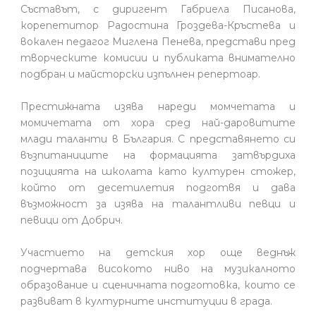
Съставът, с диригент Габриела Писанова,
корепетитор Радостина Гроздева-Кръстева и
вокален педагог Миглена Пенева, представи пред
творческите комисии и публиката внимателно
подбран и майсторски изпълнен репертоар.
Престижната изява нареди момчетата и
момичетата от хора сред най-даровитите
млади таланти в България. С представянето си
възпитаниците на формацията затвърдиха
позицията на школата като културен стожер,
който от десетилетия подготвя и дава
възможност за изява на талантливи певци и
певици от Добрич.
Участието на детския хор още веднъж
подчертава високото ниво на музикалното
образование и сценичната подготовка, които се
развиват в културните институции в града.