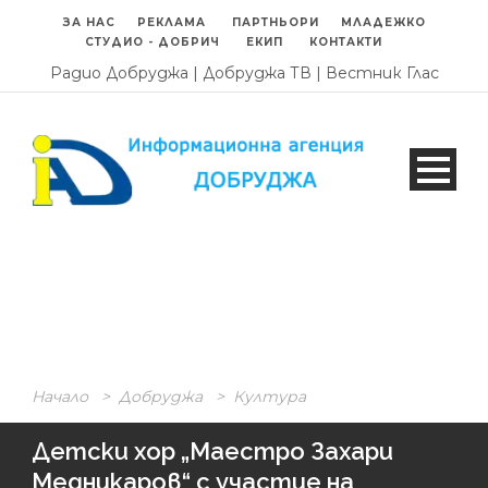
ЗА НАС
РЕКЛАМА
ПАРТНЬОРИ
МЛАДЕЖКО
СТУДИО - ДОБРИЧ
ЕКИП
КОНТАКТИ
Радио Добруджа
|
Добруджа ТВ
|
Вестник Глас
Начало
>
Добруджа
>
Култура
Детски хор „Маестро Захари
Медникаров“ с участие на