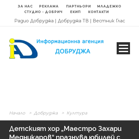
ЗА НАС
РЕКЛАМА
ПАРТНЬОРИ
МЛАДЕЖКО
СТУДИО - ДОБРИЧ
ЕКИП
КОНТАКТИ
Радио Добруджа
|
Добруджа ТВ
|
Вестник Глас
Начало
>
Добруджа
>
Култура
Детският хор „Маестро Захари
Медникаров“ празнува юбилей с