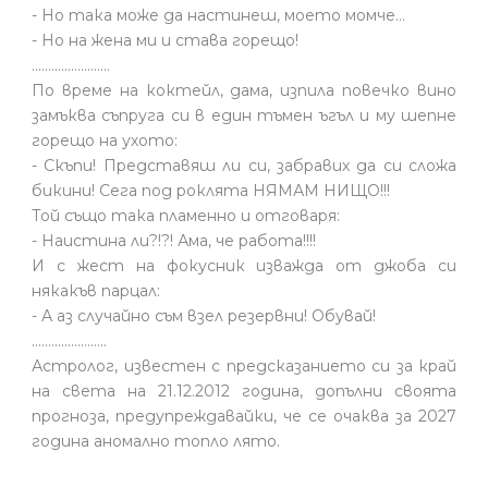
- Но така може да настинеш, моето момче…
- Но на жена ми и става горещо!
........................
По време на коктейл, дама, изпила повечко вино
замъква съпруга си в един тъмен ъгъл и му шепне
горещо на ухото:
- Скъпи! Представяш ли си, забравих да си сложа
бикини! Сега под роклята НЯМАМ НИЩО!!!
Той също така пламенно и отговаря:
- Наистина ли?!?! Ама, че работа!!!!
И с жест на фокусник изважда от джоба си
някакъв парцал:
- А аз случайно съм взел резервни! Обувай!
.......................
Астролог, известен с предсказанието си за край
на света на 21.12.2012 година, допълни своята
прогноза, предупреждавайки, че се очаква за 2027
година аномално топло лято.