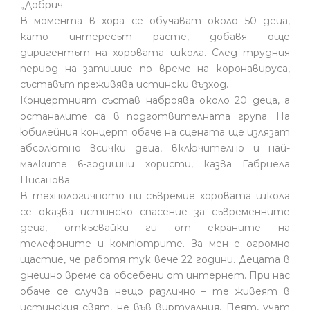
„Добрич.
В момента в хора се обучават около 50 деца,
като интересът расте, добавя още
диригентът на хоровата школа. След трудния
период на затишие по време на коронавируса,
съставът преживява истински възход.
Концертният състав наброява около 20 деца, а
останалите са в подготвителната група. На
юбилейния концерт обаче на сцената ще излязат
абсолютно всички деца, включително и най-
малките 6-годишни хористи, казва Габриела
Писанова.
В технологичното ни съвремие хоровата школа
се оказва истинско спасение за съвременните
деца, откъсвайки ги от екраните на
телефоните и компютрите. За мен е огромно
щастие, че работя тук вече 22 години. Децата в
днешно време са обсебени от интернет. При нас
обаче се случва нещо различно – те живеят в
истинския свят, не във виртуалния. Пеят, учат