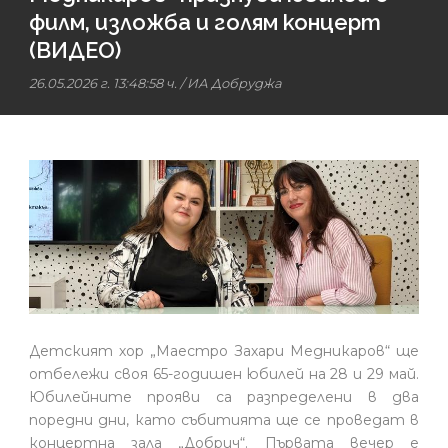
филм, изложба и голям концерт
(ВИДЕО)
26.05.2026 г. 13:48:58 ч.
/
ИА Добруджа
Детският хор „Маестро Захари Медникаров“ ще
отбележи своя 65-годишен юбилей на 28 и 29 май.
Юбилейните прояви са разпределени в два
поредни дни, като събитията ще се проведат в
концертна зала „Добрич“. Първата вечер е