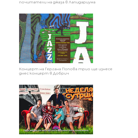
почитатели на джаза в Лапидариума
Концерт на Гергана Попова трио ще изнесе
днес концерт в Добрич