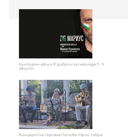
Културен афиш в Добрич за периода 3 - 9
август
Концерт на Гергана Попова трио събра