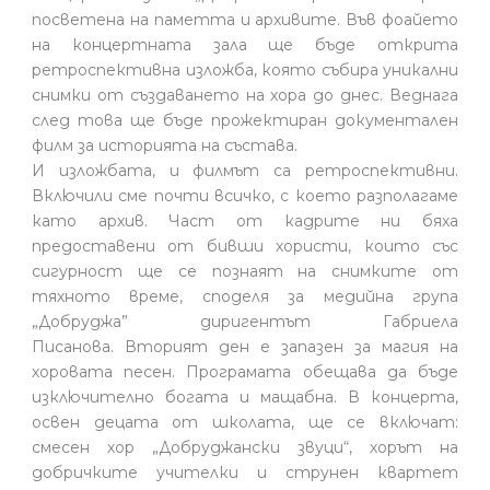
посветена на паметта и архивите. Във фоайето
на концертната зала ще бъде открита
ретроспективна изложба, която събира уникални
снимки от създаването на хора до днес. Веднага
след това ще бъде прожектиран документален
филм за историята на състава.
И изложбата, и филмът са ретроспективни.
Включили сме почти всичко, с което разполагаме
като архив. Част от кадрите ни бяха
предоставени от бивши хористи, които със
сигурност ще се познаят на снимките от
тяхното време, споделя за медийна група
„Добруджа” диригентът Габриела
Писанова. Вторият ден е запазен за магия на
хоровата песен. Програмата обещава да бъде
изключително богата и мащабна. В концерта,
освен децата от школата, ще се включат:
смесен хор „Добруджански звуци“, хорът на
добричките учителки и струнен квартет