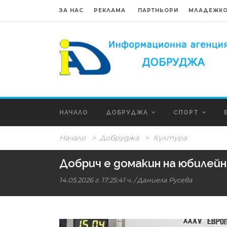
ЗА НАС
РЕКЛАМА
ПАРТНЬОРИ
МЛАДЕЖКО
НАЧАЛО
ДОБРУДЖА
СПОРТ
Начало
>
Добруджа
>
Култура
Добрич е домакин на юбилейн
14.05.2026 г. 17:25:41 ч.
/
Даниела Русева