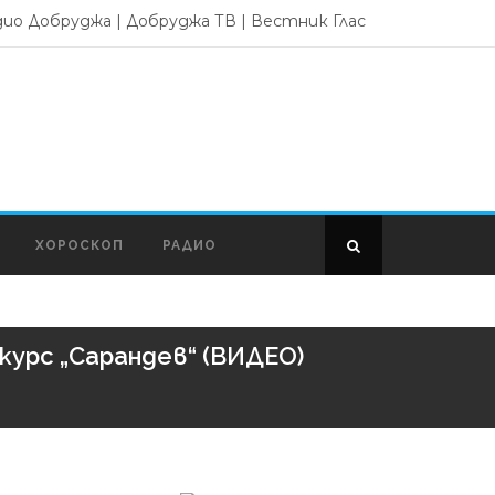
дио Добруджа
|
Добруджа ТВ
|
Вестник Глас
ХОРОСКОП
РАДИО
курс „Сарандев“ (ВИДЕО)