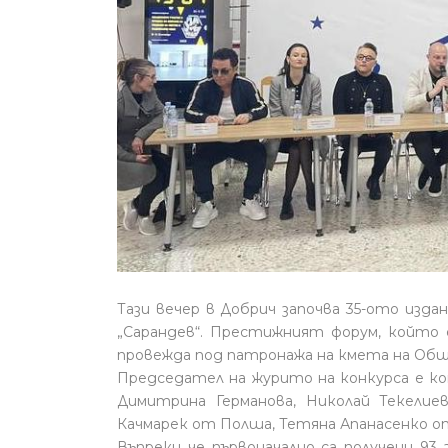
Тази вечер в Добрич започва 35-ото изд
„Сарандев“. Престижният форум, който 
провежда под патронажа на кмета на Общ
Председател на журито на конкурса е ко
Димитрина Германова, Николай Текелие
Качмарек от Полша, Тетяна Апанасенко о
Въпреки че първоначално са получени 93 