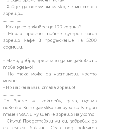
По едно време змеят казал:
- Хайде да помълчим малко, че ми стана
горещо...
........................
- Как да се доживее до 100 години?
- Много просто: пийте сутрин чаша
горещо кафе в продължение на 5200
седмици.
........................
- Мамо, добре, престани да ме завиваш с
това одеало!
- Но така може да настинеш, моето
момче…
- Но на жена ми и става горещо!
........................
По време на коктейл, дама, изпила
повечко вино замъква съпруга си в един
тъмен ъгъл и му шепне горещо на ухото:
- Скъпи! Представяш ли си, забравих да
си сложа бикини! Сега под роклята