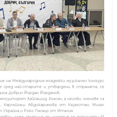
ание на Международния младежки музикален конкурс
е сред най-старите и утвърдени в страната, се
ина Добрич Йордан Йорданов.
мпозиторът Хайгашод Агасян, а негови членове са
в, Карлъйгаш Абдикаримова от Казахстан, Михал
т Украйна и Роко Палацо от Италия.
заявки, след селекция до участие са допуснати 61