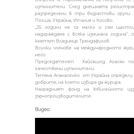
изпълнители. След днешната регистра
разпределени в три възрастови групи. 
Полша, Украйна, Италия и Косово.
„35 години не са малко и съм щастл
надграждаме с всяка изминала година“, 
кметът Владимир Трендафилов.
Всички членове на международното жури
него.
Председателят Хайгашод Агасян под
качествени изпълнители.
Тетяна Апанасенко от Украйна определи 
добрите, на което избира да журира.
Наградният фонд на юбилейното изд
зърнопроизводителите.
Видео: