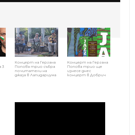
Концерт на Гергана
Концерт на Гергана
 3
Попова трио събра
Попова трио ще
почитатели на
изнесе днес
джаза в Лапидариума
концерт в Добрич