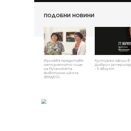
ПОДОБНИ НОВИНИ
Изложба представя
Културен афиш в
непознатото лице
Добрич за периода
на Русенската
- 9 август
живописна школа
(ВИДЕО)