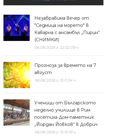
Незабравима вечер от
"Седмица на морето" в
Каварна с ансамбъл „Пирин“
(СНИМКИ)
06.08.2026 г. 22:52:09 ч.
Прогноза за времето на 7
август
06.08.2026 г. 15:11:34 ч.
Ученици от Българското
неделно училище в Рим
посетиха Дом-паметник
„Йордан Йовков“ в Добрич
06.08.2026 г. 15:10:19 ч.