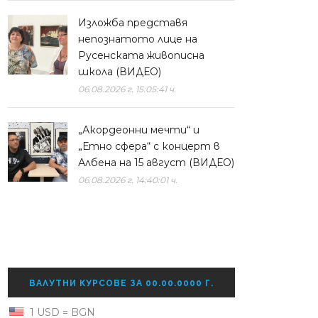
Изложба представя
непознатото лице на
Русенската живописна
школа (ВИДЕО)
06.08.2026 г. 15:05:41 ч.
„Акордеонни мечти“ и
„Етно сфера“ с концерт в
Албена на 15 август (ВИДЕО)
06.08.2026 г. 14:40:01 ч.
ВАЛУТНИ КУРСОВЕ ЗА 00.00.0000 Г.
1 USD = BGN