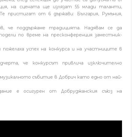
ция, на сцената ще излязат 55 млади таланти,
Те пристигат от 6 държави: България, Румъния,
ив, че поддържаме традицията. Надявам се да
сподели по време на пресконференция заместник-
 пожелаха успех на конкурса и на участниците в
черта, че конкурсът привлича изключително
музикалното събитие в Добрич като едно от най-
ание е осигурен от Добруджанския съюз на