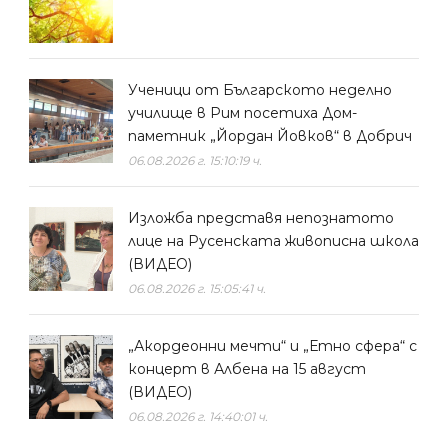
Ученици от Българското неделно
училище в Рим посетиха Дом-
паметник „Йордан Йовков“ в Добрич
06.08.2026 г. 15:10:19 ч.
Изложба представя непознатото
лице на Русенската живописна школа
(ВИДЕО)
06.08.2026 г. 15:05:41 ч.
„Акордеонни мечти“ и „Етно сфера“ с
концерт в Албена на 15 август
(ВИДЕО)
06.08.2026 г. 14:40:01 ч.