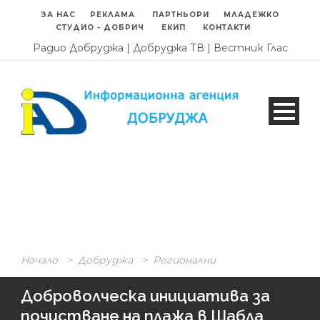
ЗА НАС
РЕКЛАМА
ПАРТНЬОРИ
МЛАДЕЖКО
СТУДИО - ДОБРИЧ
ЕКИП
КОНТАКТИ
Радио Добруджа
|
Добруджа ТВ
|
Вестник Глас
Начало
>
Добруджа
>
Регионални
Доброволческа инициатива за
почистване на плажа в Шабла