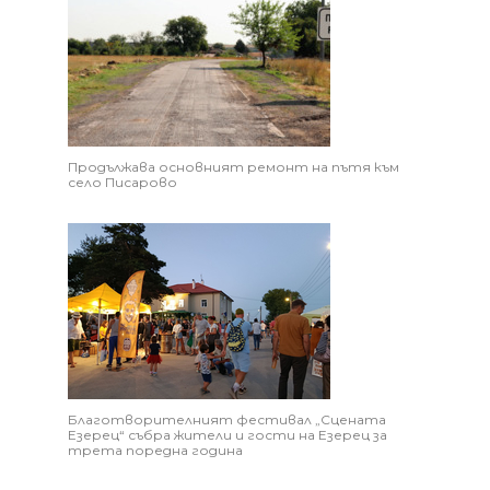
Продължава основният ремонт на пътя към
село Писарово
Благотворителният фестивал „Сцената
Езерец“ събра жители и гости на Езерец за
трета поредна година