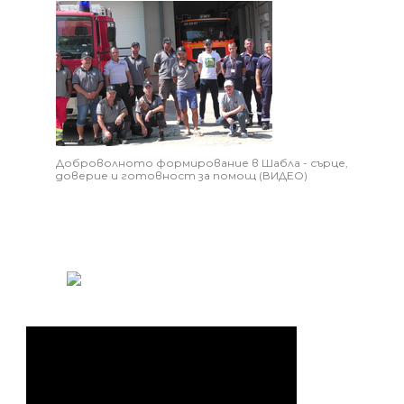
Доброволното формирование в Шабла - сърце,
доверие и готовност за помощ (ВИДЕО)