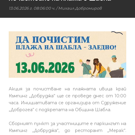
13.06.2026 г. 08:06:00 ч.
/
Михаил Добромиров
Акция за почистване на плажната ивица край
Къмпинг „Добруджа“ ще се проведе днес от 10:00
часа. Инициативата се организира от Сдружение
„Доброгеа“ с подкрепата на Община Шабла.
Сборният пункт за участниците е паркингът на
Къмпинг „Добруджа“, до ресторант „Мерак“.