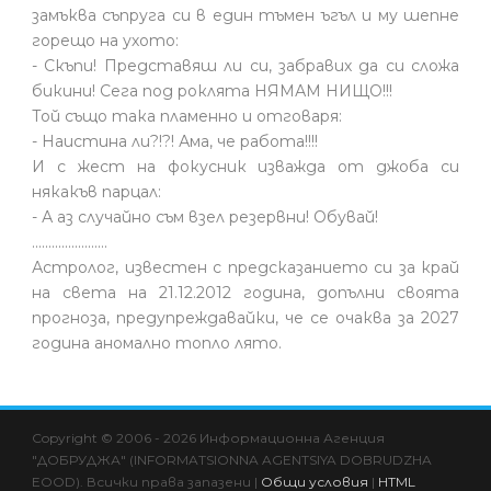
замъква съпруга си в един тъмен ъгъл и му шепне
горещо на ухото:
- Скъпи! Представяш ли си, забравих да си сложа
бикини! Сега под роклята НЯМАМ НИЩО!!!
Той също така пламенно и отговаря:
- Наистина ли?!?! Ама, че работа!!!!
И с жест на фокусник изважда от джоба си
някакъв парцал:
- А аз случайно съм взел резервни! Обувай!
.......................
Астролог, известен с предсказанието си за край
на света на 21.12.2012 година, допълни своята
прогноза, предупреждавайки, че се очаква за 2027
година аномално топло лято.
Copyright © 2006 - 2026 Информационна Агенция
"ДОБРУДЖА" (INFORMATSIONNA AGENTSIYA DOBRUDZHA
EOOD). Всички права запазени |
Общи условия
|
HTML