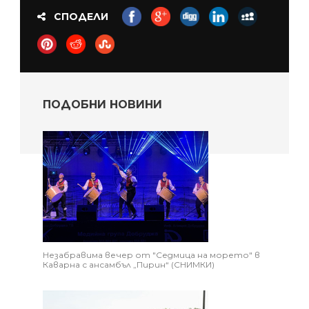
СПОДЕЛИ
ПОДОБНИ НОВИНИ
Незабравима вечер от "Седмица на морето" в
Каварна с ансамбъл „Пирин“ (СНИМКИ)