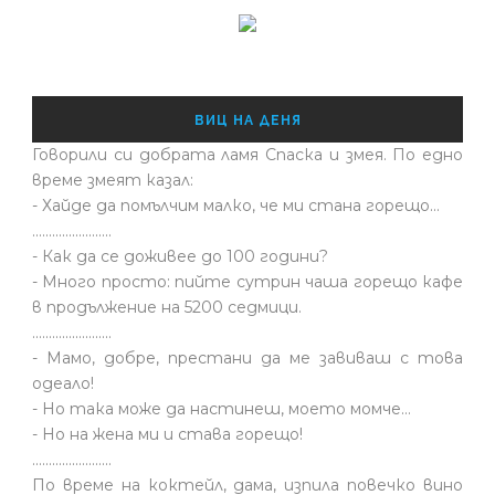
ВИЦ НА ДЕНЯ
Говорили си добрата ламя Спаска и змея. По едно
време змеят казал:
- Хайде да помълчим малко, че ми стана горещо...
........................
- Как да се доживее до 100 години?
- Много просто: пийте сутрин чаша горещо кафе
в продължение на 5200 седмици.
........................
- Мамо, добре, престани да ме завиваш с това
одеало!
- Но така може да настинеш, моето момче…
- Но на жена ми и става горещо!
........................
По време на коктейл, дама, изпила повечко вино