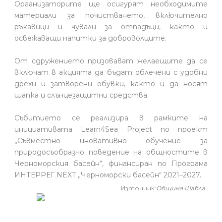
Организаторите ще осигурят необходимите
материали за почистването, включително
ръкавици и чували за отпадъци, както и
освежаващи напитки за доброволците.
От сдружението призовават желаещите да се
включат в акцията да бъдат облечени с удобни
дрехи и затворени обувки, както и да носят
шапка и слънцезащитни средства.
Събитието се реализира в рамките на
инициативата Learn4Sea Project по проект
„Съвместно иновативно обучение за
природосъобразно поведение на общностите в
Черноморския басейн“, финансиран по Програма
ИНТЕРРЕГ NEXT „Черноморски басейн“ 2021–2027.
Източник:
Община Шабла