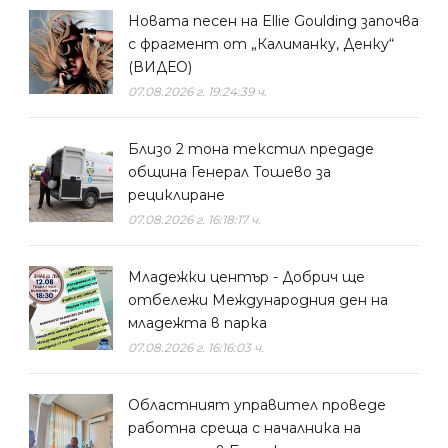
Новата песен на Ellie Goulding започва
с фрагмент от „Калиманку, Денку“
(ВИДЕО)
07.08.2026 г. 19:24:39 ч.
Близо 2 тона текстил предаде
община Генерал Тошево за
рециклиране
07.08.2026 г. 16:18:17 ч.
Младежки център - Добрич ще
отбележи Международния ден на
младежта в парка
07.08.2026 г. 16:16:03 ч.
Областният управител проведе
работна среща с началника на