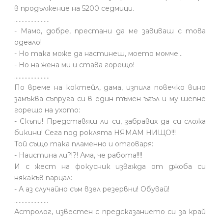
в продължение на 5200 седмици.
........................
- Мамо, добре, престани да ме завиваш с това
одеало!
- Но така може да настинеш, моето момче…
- Но на жена ми и става горещо!
........................
По време на коктейл, дама, изпила повечко вино
замъква съпруга си в един тъмен ъгъл и му шепне
горещо на ухото:
- Скъпи! Представяш ли си, забравих да си сложа
бикини! Сега под роклята НЯМАМ НИЩО!!!
Той също така пламенно и отговаря:
- Наистина ли?!?! Ама, че работа!!!!
И с жест на фокусник изважда от джоба си
някакъв парцал:
- А аз случайно съм взел резервни! Обувай!
.......................
Астролог, известен с предсказанието си за край