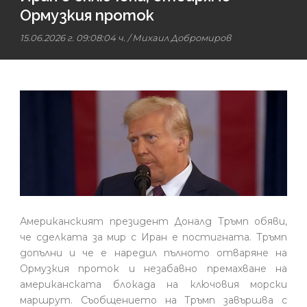
Ормузкия проток
15.06.2026 г. 09:08:04 ч.
/
Михаил Добромиров
Американският президент Доналд Тръмп обяви,
че сделката за мир с Иран е постигната. Тръмп
допълни и че е наредил пълното отваряне на
Ормузкия проток и незабавно премахване на
американската блокада на ключовия морски
маршрут. Съобщението на Тръмп завършва с