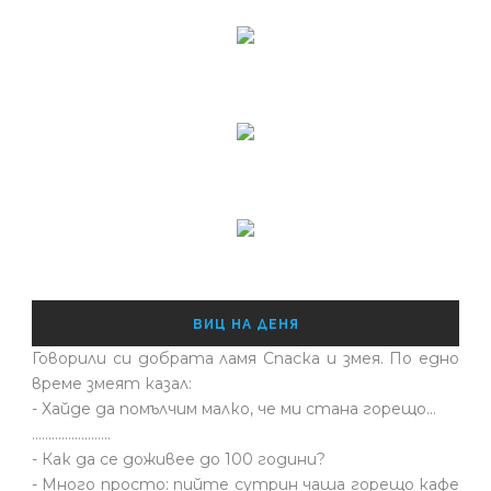
ВИЦ НА ДЕНЯ
Говорили си добрата ламя Спаска и змея. По едно
време змеят казал:
- Хайде да помълчим малко, че ми стана горещо...
........................
- Как да се доживее до 100 години?
- Много просто: пийте сутрин чаша горещо кафе