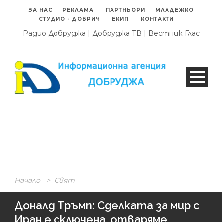
ЗА НАС
РЕКЛАМА
ПАРТНЬОРИ
МЛАДЕЖКО
СТУДИО - ДОБРИЧ
ЕКИП
КОНТАКТИ
Радио Добруджа
|
Добруджа ТВ
|
Вестник Глас
Начало
>
Свят
Доналд Тръмп: Сделката за мир с
Иран е сключена, отваряме