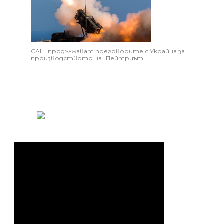
САЩ продължават преговорите с Украйна за
производството на "Пейтриът"