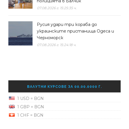
полицията в Балчик
07.08.2026 г. 15:25:35 ч.
Русия удари три кораба до
украинските пристанища Одеса и
Черноморск
07.08.2026 г. 15:24:18 ч.
ВАЛУТНИ КУРСОВЕ ЗА 00.00.0000 Г.
1 USD = BGN
1 GBP = BGN
1 CHF = BGN