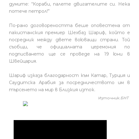
думите: “Кораби, палете двигателите си. Нека
потече петрол!”
По-рано договореността беше оповестена от
пакистанския премиер Шехбаз Шариф, който е
посредник между двете воюващи страни. Той
съобщи, че официалната церемония по
подписването ще се проведе на 19 юни в
Швейцария.
Шариф изказа благодарност към Катар, Турция и
Саудитска Арабия за посредничеството им в
търсенето на мир в Близкия изток.
Източник:
БНТ