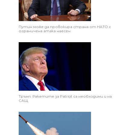
Путин може да провокира страна от НАТО с
ограничена атака наесен
Тръмп: Ракетите за Patriot са необходими и на
САЩ