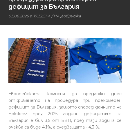
дефицит за България
03.06.2026 г. 17:32:51 ч.
/
ИА Добруджа
Европейската комисия да предложи днес
откриването на процедура при прекомерен
дефицит за България, защото според данните на
Брюксел през 2025 години дефицитът на
България е бил 3,5 от БВП, през тази година се
очаква са бъде 4,1%, а следващата - 4,3 %.