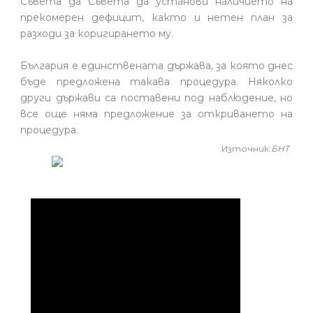
Съвета да Съвета да установи наличието на
прекомерен дефицит, както и нетен план за
разходи за коригирането му.
България е единствената държава, за която днес
бъде предложена такава процедура. Няколко
други държави са поставени под наблюдение, но
все още няма предложение за откриването на
процедура.
Източник:
БНТ