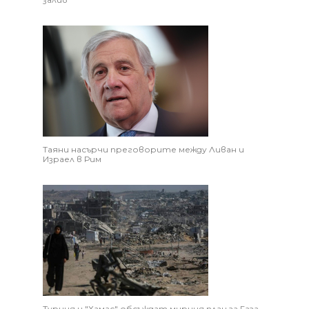
Таяни насърчи преговорите между Ливан и
Израел в Рим
Турция и "Хамас" обсъждат мирния план за Газа