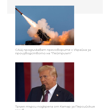
САЩ продължават преговорите с Украйна за
производството на "Пейтриът"
Тръмп търси подкрепа от Катар за Персийския
залив