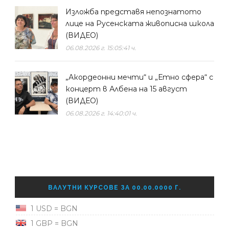
Изложба представя непознатото
лице на Русенската живописна школа
(ВИДЕО)
06.08.2026 г. 15:05:41 ч.
„Акордеонни мечти“ и „Етно сфера“ с
концерт в Албена на 15 август
(ВИДЕО)
06.08.2026 г. 14:40:01 ч.
ВАЛУТНИ КУРСОВЕ ЗА 00.00.0000 Г.
1 USD = BGN
1 GBP = BGN