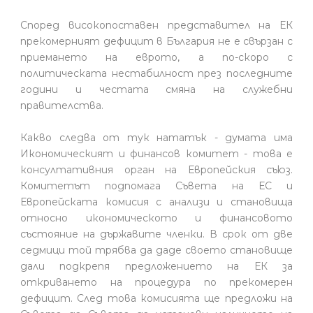
Според високопоставен представител на ЕК
прекомерният дефицит в България не е свързан с
приемането на еврото, а по-скоро с
политическата нестабилност през последните
години и честата смяна на служебни
правителства.
Какво следва от тук нататък - думата има
Икономическият и финансов комитет - това е
консултативния орган на Европейския съюз.
Комитетът подпомага Съвета на ЕС и
Европейската комисия с анализи и становища
относно икономическото и финансовото
състояние на държавите членки. В срок от две
седмици той трябва да даде своето становище
дали подкрепя предложението на ЕК за
откриването на процедура по прекомерен
дефицит. След това комисията ще предложи на