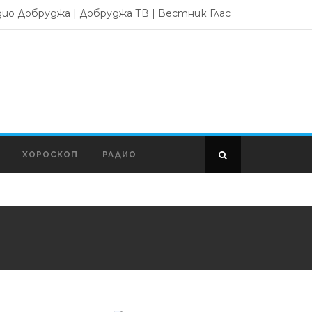
дио Добруджа
|
Добруджа ТВ
|
Вестник Глас
ХОРОСКОП
РАДИО