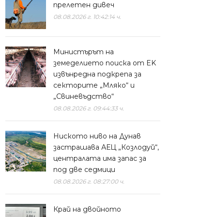
прелетен дивеч
08.08.2026 г. 10:42:14 ч.
Министърът на
земеделието поиска от EK
извънредна подкрепа за
секторите „Мляко“ и
„Свиневъдство“
08.08.2026 г. 09:44:33 ч.
Ниското ниво на Дунав
застрашава АЕЦ „Козлодуй“,
централата има запас за
под две седмици
08.08.2026 г. 08:27:00 ч.
Край на двойното