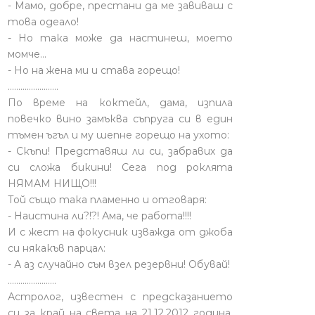
- Мамо, добре, престани да ме завиваш с
това одеало!
- Но така може да настинеш, моето
момче…
- Но на жена ми и става горещо!
........................
По време на коктейл, дама, изпила
повечко вино замъква съпруга си в един
тъмен ъгъл и му шепне горещо на ухото:
- Скъпи! Представяш ли си, забравих да
си сложа бикини! Сега под роклята
НЯМАМ НИЩО!!!
Той също така пламенно и отговаря:
- Наистина ли?!?! Ама, че работа!!!!
И с жест на фокусник изважда от джоба
си някакъв парцал:
- А аз случайно съм взел резервни! Обувай!
.......................
Астролог, известен с предсказанието
си за край на света на 21.12.2012 година,