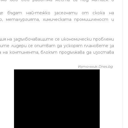
е бъдат най-тежко засегнати от скока на
о, металургията, химическата промишленост и
ия на задълбочаващите се икономически проблеми
ските лидери се опитват да ускорят плановете за
 на континента, блокът продължава да изостава
Източник:
Dnes.bg