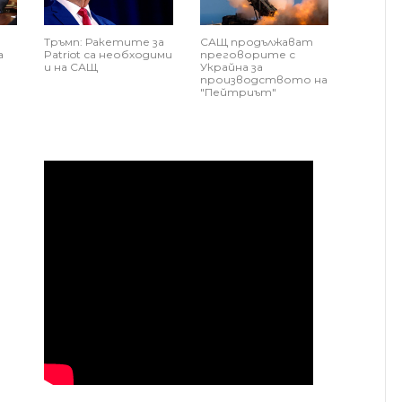
Тръмп: Ракетите за
САЩ продължават
а
Patriot са необходими
преговорите с
и на САЩ
Украйна за
производството на
"Пейтриът"