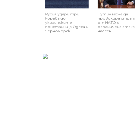
Русия удари три
Путин може да
кораба до
провокира стран
украинските
от НАТО с
пристанища Одеса и
ограничена атака
Черноморск
наесен