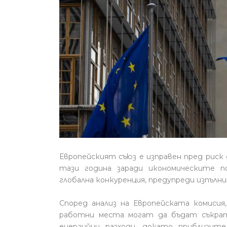
Европейският съюз е изправен пред риск
тази година заради икономическите 
глобална конкуренция, предупреди изпълн
Според анализ на Европейската комисия
работни места могат да бъдат съкрат
енергийни разходи, докато приблизи