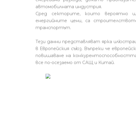
автомобилната индустрия.
Сред секторите, които вероятно щ
енергийните цени, са строителствот
транспортът.
Тези данни представляват ярка илюстрац
в Европейския съюз. Въпреки че европей
повишаване на конкурентоспособността
все по-осезаемо от САЩ и Китай.