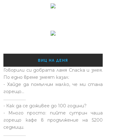
ВИЦ НА ДЕНЯ
Говорили си добрата ламя Спаска и змея.
По едно време змеят казал:
- Хайде да помълчим малко, че ми стана
горещо...
........................
- Как да се доживее до 100 години?
- Много просто: пийте сутрин чаша
горещо кафе в продължение на 5200
седмици.
........................