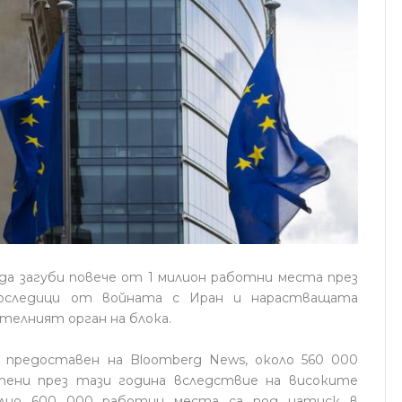
 да загуби повече от 1 милион работни места през
последици от войната с Иран и нарастващата
ителният орган на блока.
, предоставен на Bloomberg News, около 560 000
ени през тази година вследствие на високите
телно 600 000 работни места са под натиск в