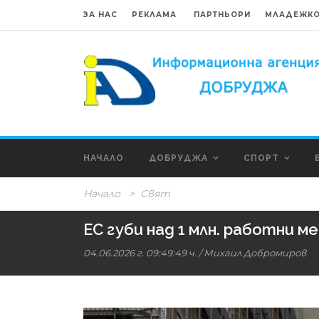
ЗА НАС
РЕКЛАМА
ПАРТНЬОРИ
МЛАДЕЖКО
НАЧАЛО
ДОБРУДЖА
СПОРТ
Начало
>
Свят
ЕС губи над 1 млн. работни 
04.06.2026 г. 09:49:49 ч.
/
Михаил Добромиров