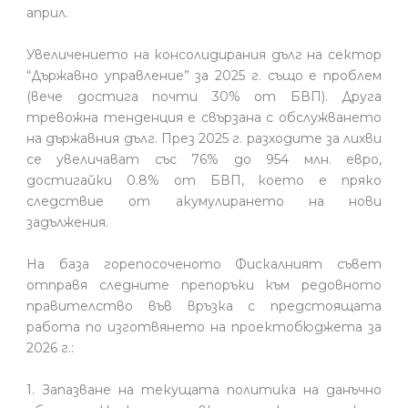
април.
Увеличението на консолидирания дълг на сектор
“Държавно управление” за 2025 г. също е проблем
(вече достига почти 30% от БВП). Друга
тревожна тенденция е свързана с обслужването
на държавния дълг. През 2025 г. разходите за лихви
се увеличават със 76% до 954 млн. евро,
достигайки 0.8% от БВП, което е пряко
следствие от акумулирането на нови
задължения.
На база горепосоченото Фискалният съвет
отправя следните препоръки към редовното
правителство във връзка с предстоящата
работа по изготвянето на проектобюджета за
2026 г.:
1. Запазване на текущата политика на данъчно