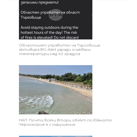
Областният управител на Търговище
активира BG-Alert заради очаквани
температури над 40 градуса
НАП: Почти всеки втори обект по Южното
Черноморие е с нарушение