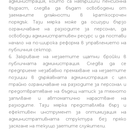
администрация, които са навършили пенсионна
възраст, следва да бъдат освободени от
заеманите длъжности в краткосрочен
порядък. Тази мярка може да осигури бързо
ограничаване на разходите за персонал, да
освободи административен ресурс и да постави
начало на по-широка реформа в управлението на
публичния сектор.
6. Закриване на незаетите щатни бройки в
публичната администрация. Следва да се
предприеме незабавно премахване на незаетите
позиции в държавната администрация с цел
трайно ограничаване на разходите за персонал и
предотвратяване на бъдещ натиск за тяхното
запълване и автоматично нарастване на
разходите. Тази мярка представлява бърз и
ефективен инструмент за оптимизация на
административната структура без пряко
засягане на текущо заетите служители.