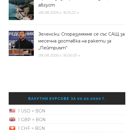
август
08.08.2026 г. 16:13:22 ч.
Зеленски: Споразумяхме се със САЩ за
месечна доставка на ракети за
„Пейтриът“
08.08.2026 г. 16:05:05 ч.
ВАЛУТНИ КУРСОВЕ ЗА 00.00.0000 Г.
1 USD = BGN
1 GBP = BGN
1 CHF = BGN