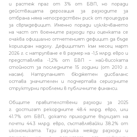
и растеж праг от 3% от БВП, но поради
действащата дерогация за разходите за
отбрана няма непосредствен риск от процедура
за свръхдефицит. Именно поради изключването
на част от военните разходи при оценката се
очаква официално отчетеният дефицит да бъде
коригиран надолу. Дефицитът към месец март
2026 г. с натрупване е в размер на -1,5 млрд. евро и
представлява -1,2% от БВП – най-високата
стойност за последните 15 години (от 2010 г.
насам). Натрупаният бюджетен дисбаланс
остава значителен и подчертава сериозните
структурни проблеми в публичните финанси.
Общите правителствени разходи за 2025
г. достигат рекордните 48.4 млрд. евро, или
41.7% от БВП, докато приходите възлизат на
почти 44.3 млрд. евро, съставлявайки 38.2% от
икономиката. Тази разлика между разходи и