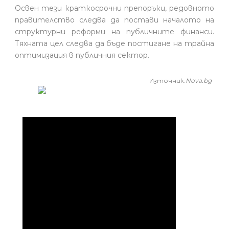
Освен тези краткосрочни препоръки, редовното
правителство следва да постави началото на
структурни реформи на публичните финанси.
Тяхната цел следва да бъде постигане на трайна
оптимизация в публичния сектор.
Източник:
Nova.bg