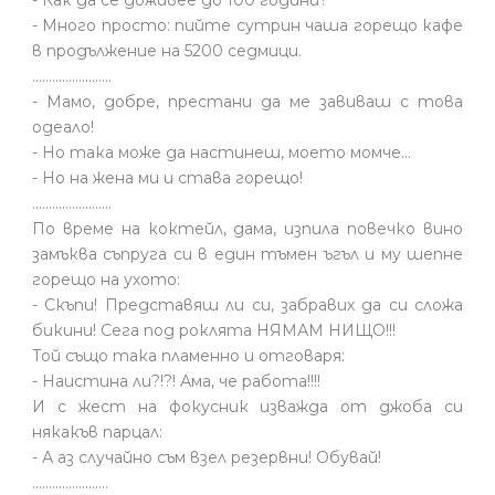
- Много просто: пийте сутрин чаша горещо кафе
в продължение на 5200 седмици.
........................
- Мамо, добре, престани да ме завиваш с това
одеало!
- Но така може да настинеш, моето момче…
- Но на жена ми и става горещо!
........................
По време на коктейл, дама, изпила повечко вино
замъква съпруга си в един тъмен ъгъл и му шепне
горещо на ухото:
- Скъпи! Представяш ли си, забравих да си сложа
бикини! Сега под роклята НЯМАМ НИЩО!!!
Той също така пламенно и отговаря:
- Наистина ли?!?! Ама, че работа!!!!
И с жест на фокусник изважда от джоба си
някакъв парцал:
- А аз случайно съм взел резервни! Обувай!
.......................