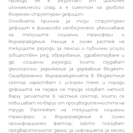
приходи не е резултат от цикличен
икономически спад, а е симптом на дълбоко
вкоренен структурен дефицит.
Основната причина за този структурен
дефицит е финансово необезпечено увеличаване
на текущите социални трансфери и
възнаграждения. Налице е голям растеж на
текущите разходи за пенсии и публични услуги
(обществен ред, образование, здравеопазване и
др. социални разходи), които създават
дългосрочни задължения за държавния бюджет.
Същевременно възнагражденията в бюджетния
сектор нарастват с ускорен темп и поради
дефицита на пазара на труда оказват натиск
върху заплатите в частния сектор, които се
повишават по-бързо от производителността на
труда. Растежът на текущите социални
трансфери и възнаграждения е силен
проинфлационен фактор, както показват
предварителните данни за инфлацията за месец