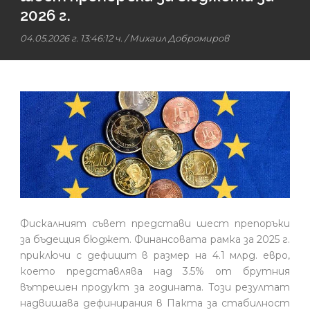
2026 г.
04.05.2026 г. 13:46:12 ч.
/
Михаил Добромиров
Фискалният съвет представи шест препоръки
за бъдещия бюджет. Финансовата рамка за 2025 г.
приключи с дефицит в размер на 4.1 млрд. евро,
което представлява над 3.5% от брутния
вътрешен продукт за годината. Този резултат
надвишава дефинирания в Пакта за стабилност