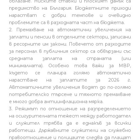
облагане. Ниските ставки и плоският данък са
предимство на България. Бюджетните приходи
нарастват с добри темпове и очевидно
проблемите са в разходната част на бюджета.
2. Премахване на автоматични увеличения на
заплати и пенсии в отделните сектори, записани
в ресорните им закони. Повечето от разходите
за персонал в публичния сектор са обвързани със
средната заплата на страната (или
минималната). Особено това важи за МВР,
където се планира голямо автоматично
нарастване на заплатите за 2026 г.
Автоматичните увеличения водят до по-голямо
потребителско търсене и тяхното премахване
е много добра антиинфлационна мярка.
3. Режимът по отношение на разпределението
на осигурителната тежест между работодател
и служител трябва да е еднакъв за всички
работещи. Държавните служители на служебно
правоотношение и полицаите следва да плащат