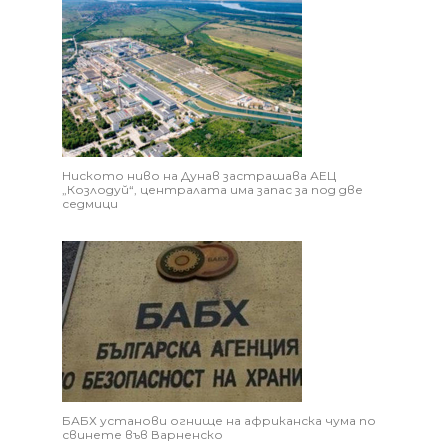
Ниското ниво на Дунав застрашава АЕЦ
„Козлодуй“, централата има запас за под две
седмици
БАБХ установи огнище на африканска чума по
свинете във Варненско