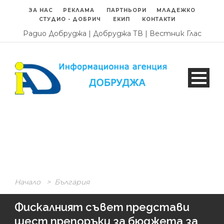
ЗА НАС
РЕКЛАМА
ПАРТНЬОРИ
МЛАДЕЖКО
СТУДИО - ДОБРИЧ
ЕКИП
КОНТАКТИ
Радио Добруджа
|
Добруджа ТВ
|
Вестник Глас
Начало
>
България
Фискалният съвет представи
шест препоръки за бюджета за