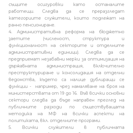
същите осигуровки като останалите
работещи. Следва да се преразгледат
категориите служители, които подлежат на
ранно пенсиониране.
4. Административна реформа на бюджетно
заетите (численост, структура и
функционалност на секторите и отделните
административни единици). Следва да се
предприемат незабавни мерки за оптимизация на
държавната администрация, включително
преструктуриране и консолидация на отделни
ведомства, където са налице дублиращи се
функции - например, чрез намаляване на броя на
министерствата от 19 до 16. Във всички основни
сектори следва да бъде направен преглед на
публичните разходи по съществуващата
методика на МФ на всички аспекти на
политиката, вкл. отделните програми.
5. Всички служители в публичната