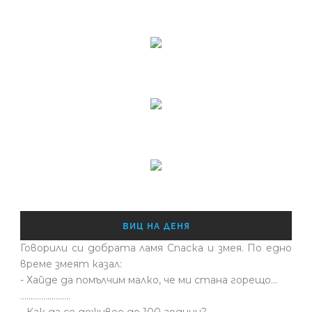
ВИЦ НА ДЕНЯ
Говорили си добрата ламя Спаска и змея. По едно
време змеят казал:
- Хайде да помълчим малко, че ми стана горещо...
........................
- Как да се доживее до 100 години?