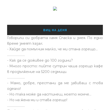
ВИЦ НА ДЕНЯ
Говорили си добрата ламя Спаска и змея. По едно
време змеят казал:
- Хайде да помълчим малко, че ми стана горещо...
........................
- Как да се доживее до 100 години?
- Много просто: пийте сутрин чаша горещо кафе
в продължение на 5200 седмици.
........................
- Мамо, добре, престани да ме завиваш с това
одеало!
- Но така може да настинеш, моето момче…
- Но на жена ми и става горещо!
........................