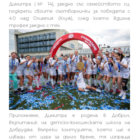
Димитра (№ 14), заедно със семейството си,
подкрепи своите съотборнички за победата с
4:0 над Олимпия (Клуж), след което вдигна
трофея заедно с тях.
Припомняме, Димитра е родена в Добрич,
възпитаник на детско-юношеската школа на
Добруджа. Въпреки контузията, която ще я
извади от игра за дълго време, тя изпраща