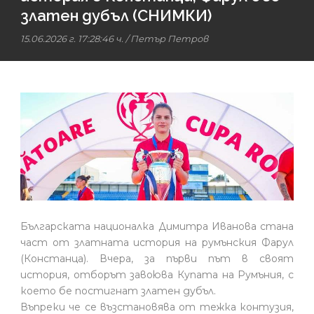
златен дубъл (СНИМКИ)
15.06.2026 г. 17:28:46 ч.
/
Петър Петров
Българската националка Димитра Иванова стана
част от златната история на румънския Фарул
(Констанца). Вчера, за първи път в своят
история, отборът завоюва Купата на Румъния, с
което бе постигнат златен дубъл.
Въпреки че се възстановява от тежка контузия,