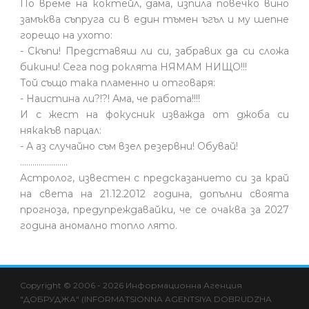
По време на коктейл, дама, изпила повечко вино
замъква съпруга си в един тъмен ъгъл и му шепне
горещо на ухото:
- Скъпи! Представяш ли си, забравих да си сложа
бикини! Сега под роклята НЯМАМ НИЩО!!!
Той също така пламенно и отговаря:
- Наистина ли?!?! Ама, че работа!!!!
И с жест на фокусник изважда от джоба си
някакъв парцал:
- А аз случайно съм взел резервни! Обувай!
.......................
Астролог, известен с предсказанието си за край
на света на 21.12.2012 година, допълни своята
прогноза, предупреждавайки, че се очаква за 2027
година аномално топло лято.
hacklink
hacklink
backlink
hacklink
hacklink
hacklink
izmir
hacklink
hacklink
hacklink
hacklink
hacklink
hacklink
hacklink
hacklink
cratosroyalbet
onwin
sahabet
tipobet
casibom
jojobet
WPS
holiganbet
jojobet
casibom
taraftarium24
wps
爱
wps
taraftarium24
taraftarium24
jojobet
casibom
jojobet
jojobet
royalbet
汽
jojobet
jojobet
jojobet
jojobet
taraftarium24
有
jojobet
telegram
türk
taraftarium24
jojobet
taraftarium24
汽
jojobet
Copyright © 2006 - 2026 Информационна Агенция
al
al
al
paneli
web
paneli
satın
paneli
satın
paneli
paneli
giriş
giriş
官
思
下
水
道
ifşa
水
"ДОБРУДЖА" (INFORMATSIONNA AGENTSIYA DOBRUDZHA
ajans
al
al
网
助
载
音
翻
音