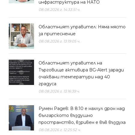
инфраструктура на НАТО
08.08.2026 г. 14:33:51 ч.
Областният управител: Няма място
за притеснение
08.08.2026 г. 13:19:05 ч.
Областният управител на
Търговище активира BG-Alert заради
очаквани температури над 40
градуса
08.08.2026 г. 13:16:39 ч.
Румен Радев: В 8:10 е нахлул дрон над
българското въздушно
пространство, взривен е във въздуха
08.08.2026 г. 12:25:52 ч.