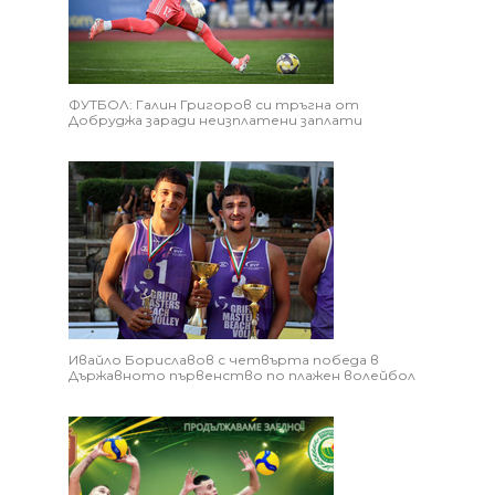
ФУТБОЛ: Галин Григоров си тръгна от
Добруджа заради неизплатени заплати
Ивайло Бориславов с четвърта победа в
Държавното първенство по плажен волейбол