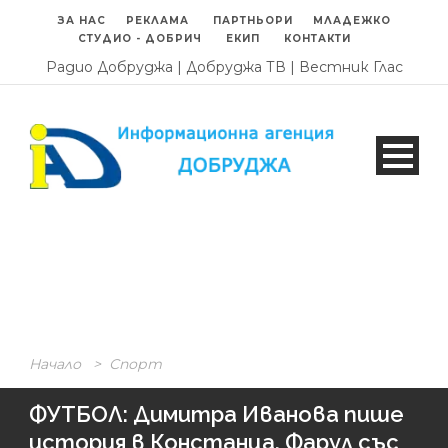
ЗА НАС
РЕКЛАМА
ПАРТНЬОРИ
МЛАДЕЖКО
СТУДИО - ДОБРИЧ
ЕКИП
КОНТАКТИ
Радио Добруджа
|
Добруджа ТВ
|
Вестник Глас
Начало
>
Спорт
ФУТБОЛ: Димитра Иванова пише
история в Констанца, Фарул със