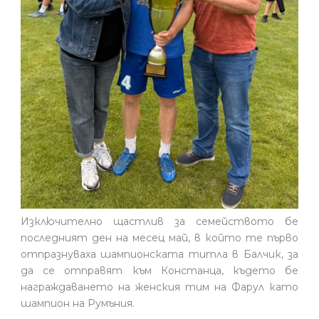
Изключително щастлив за семейството бе
последният ден на месец май, в който те първо
отпразнуваха шампионската титла в Балчик, за
да се отправят към Констанца, където бе
награждаването на женския тим на Фарул като
шампион на Румъния.