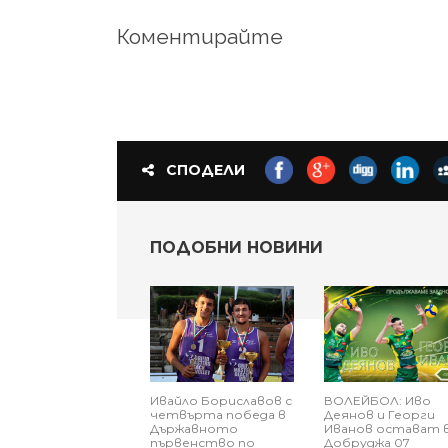
Коментирайте
СПОДЕЛИ
ПОДОБНИ НОВИНИ
Ивайло Бориславов с
ВОЛЕЙБОЛ: Иво
четвърта победа в
Деянов и Георги
Държавното
Иванов остават 
първенство по
Добруджа 07