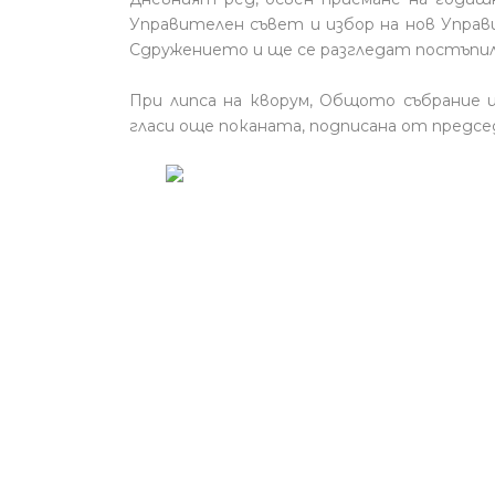
Управителен съвет и избор на нов Управ
Сдружението и ще се разгледат постъпил
При липса на кворум, Общото събрание щ
гласи още поканата, подписана от предсе