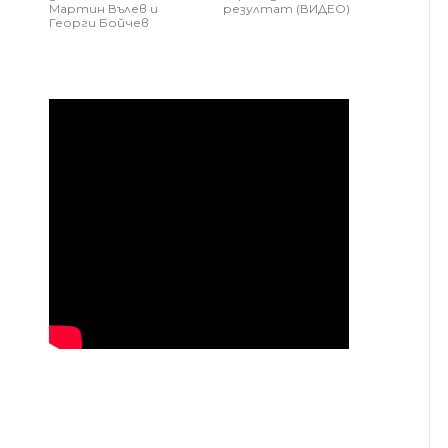
Мартин Вълев и
резултат (ВИДЕО)
Георги Бойчев