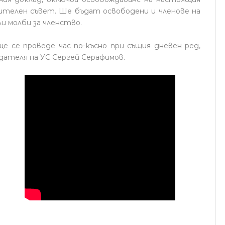
ителен съвет. Ше бъдат освободени и членове на
и молби за членство.
е се проведе час по-късно при същия дневен ред,
дателя на УС Сергей Серафимов.