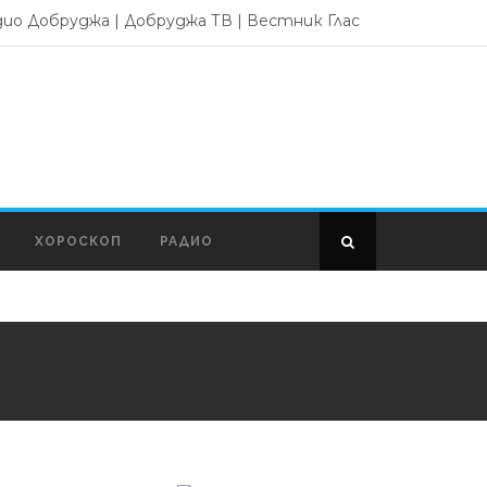
дио Добруджа
|
Добруджа ТВ
|
Вестник Глас
ХОРОСКОП
РАДИО