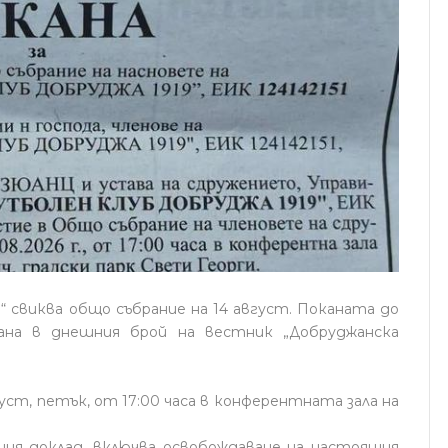
“ свиква общо събрание на 14 август. Поканата до
ана в днешния брой на вестник „Добруджанска
уст, петък, от 17:00 часа в конферентната зала на
ния доклад, включва освобождаване на настоящия