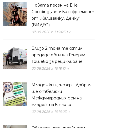
Новата песен на Ellie
Goulding започва с фрагмент
от „Калиманку, Денку“
(ВИДЕО)
07.08.2026 г. 19:24:39 ч.
Близо 2 тона текстил
предаде община Генерал
Тошево за рециклиране
07.08.2026 г. 16:18:17 ч.
Младежки център - Добрич
ще отбележи
Международния ден на
младежта в парка
07.08.2026 г. 16:16:03 ч.