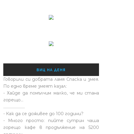
ВИЦ НА ДЕНЯ
Говорили си добрата ламя Спаска и змея.
По едно време змеят казал:
- Хайде да помълчим малко, че ми стана
горещо...
........................
- Как да се доживее до 100 години?
- Много просто: пийте сутрин чаша
горещо кафе в продължение на 5200