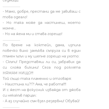
седмици.
........................
- Мамо, добре, престани да ме завиваш с
това одеало!
- Но така може да настинеш, моето
момче…
- Но на жена ми и става горещо!
........................
По време на коктейл, дама, изпила
повечко вино замъква съпруга си в един
тъмен ъгъл и му шепне горещо на ухото:
- Скъпи! Представяш ли си, забравих да
си сложа бикини! Сега под роклята
НЯМАМ НИЩО!!!
Той също така пламенно и отговаря:
- Наистина ли?!?! Ама, че работа!!!!
И с жест на фокусник изважда от джоба
си някакъв парцал:
- А аз случайно съм взел резервни! Обувай!
.......................