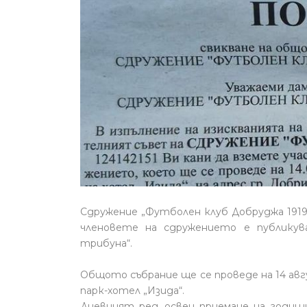
Сдружение „Футболен клуб Добруджа 1919
членовете на сдружението е публикув
трибуна“.
Общото събрание ще се проведе на 14 авг
парк-хотел „Изида“.
Дневният ред, освен приемане на годиш