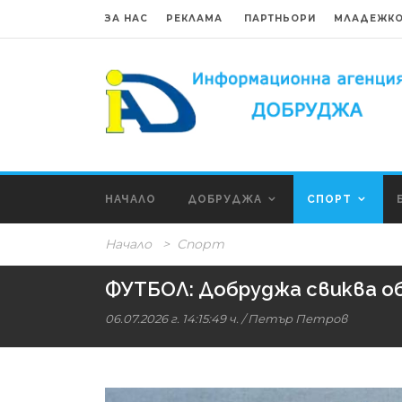
ЗА НАС
РЕКЛАМА
ПАРТНЬОРИ
МЛАДЕЖКО
НАЧАЛО
ДОБРУДЖА
СПОРТ
Начало
>
Спорт
ФУТБОЛ: Добруджа свиква об
06.07.2026 г. 14:15:49 ч.
/
Петър Петров