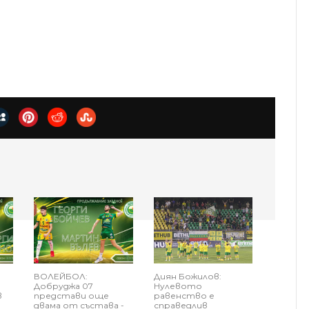
ВОЛЕЙБОЛ:
Диян Божилов:
Добруджа 07
Нулевото
в
представи още
равенство е
двама от състава -
справедлив