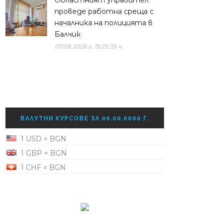
Областният управител
проведе работна среща с
началника на полицията в
Балчик
07.08.2026 г. 15:25:35 ч.
ВАЛУТНИ КУРСОВЕ ЗА 00.00.0000 Г.
1 USD = BGN
1 GBP = BGN
1 CHF = BGN