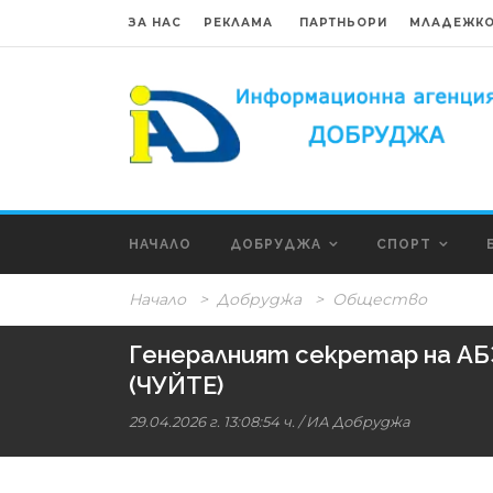
ЗА НАС
РЕКЛАМА
ПАРТНЬОРИ
МЛАДЕЖКО
НАЧАЛО
ДОБРУДЖА
СПОРТ
Начало
>
Добруджа
>
Общество
Генералният секретар на АБ
(ЧУЙТЕ)
29.04.2026 г. 13:08:54 ч.
/
ИА Добруджа