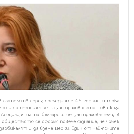
икателства през последните 4-5 години, и това
но и по отношение на застраховането. Това каза
 Асоциацията на българските застрахователи, в
в обществото се оформя повече съзнание, че човек
 заобикалят и да вземе мерки. Един от най-ясните