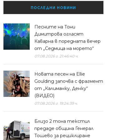
ПОСЛЕДНИ НОВИНИ
Песните на Тони
Димитрова огласят
Каварна в поредната вечер
от „Седмица на морето“
07.08.2026 г. 21:46:40 ч.
Новата песен на Ellie
Goulding започва с фрагмент
от „Калиманку, Денку“
(ВИДЕО)
07.08.2026 г. 19:24:39 ч.
Близо 2 тона текстил
предаде община Генерал
Тошево за рециклиране