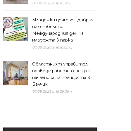
07.08.2026 г. 16:18:17 ч.
Младежки център - Добрич
ще отбележи
Международния ден на
младежта в парка
07.08.2026 г. 16:16:03 ч.
Областният управител
проведе работна среща с
началника на полицията в
Балчик
07.08.2026 г. 15:25:35 ч.