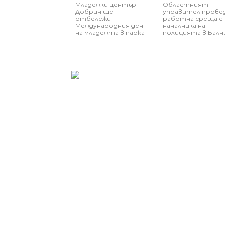
Младежки център -
Областният
Добрич ще
управител прове
отбележи
работна среща с
Международния ден
началника на
на младежта в парка
полицията в Балч