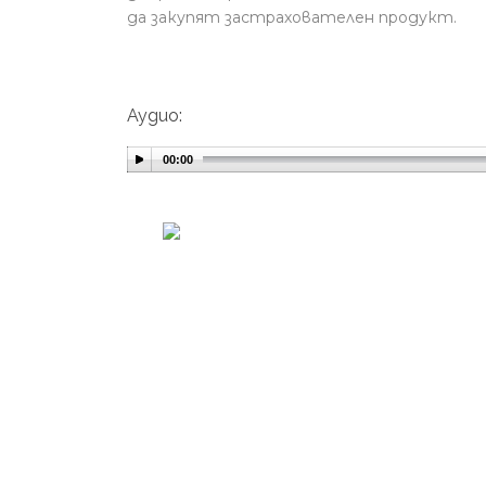
да закупят застрахователен продукт.
Аудио:
00:00