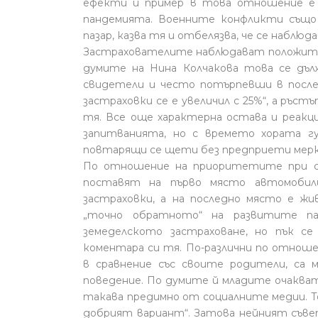
ефекти и пример в това отношение е 
пандемията. Военните конфликти също
пазар, казва тя и отбелязва, че се наблю
Застрахователите наблюдават положите
думите на Нина Колчакова това се дъ
свидетели и често потърпевши в после
застраховки се е увеличил с 25%“, а ръ
тя. Все още характерна остава и реакц
запитванията, но с времето хората гу
повтарящи се щети без предприети мерк
По отношение на приоритетите при ск
поставят на първо място автомобил
застраховки, а на последно място е 
„точно обратното“ на развитите па
земеделското застраховане, но пък се
коментара си тя. По-различни по отноше
в сравнение със своите родители, са 
поведение. По думите й младите очакват
такава предимно от социалните медии. То
добрият вариант“. Затова нейният съве