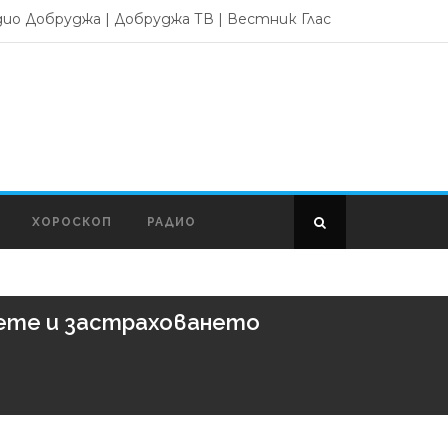
дио Добруджа
|
Добруджа ТВ
|
Вестник Глас
ХОРОСКОП
РАДИО
вете и застраховането