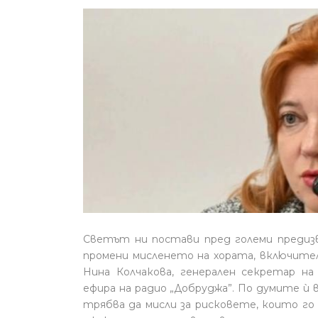
Светът ни постави пред големи предизв
промени мисленето на хората, включител
Нина Колчакова, генерален секретар на
ефира на радио „Добруджа”. По думите ѝ 
трябва да мисли за рисковете, които го