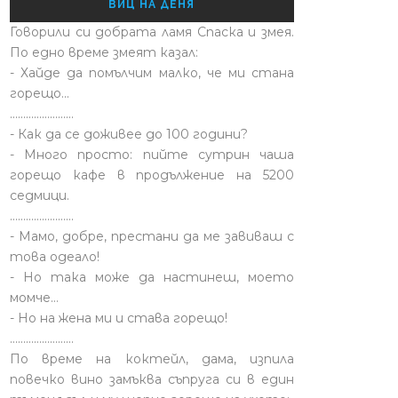
ВИЦ НА ДЕНЯ
Говорили си добрата ламя Спаска и змея.
По едно време змеят казал:
- Хайде да помълчим малко, че ми стана
горещо...
........................
- Как да се доживее до 100 години?
- Много просто: пийте сутрин чаша
горещо кафе в продължение на 5200
седмици.
........................
- Мамо, добре, престани да ме завиваш с
това одеало!
- Но така може да настинеш, моето
момче…
- Но на жена ми и става горещо!
........................
По време на коктейл, дама, изпила
повечко вино замъква съпруга си в един