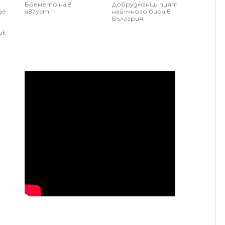
Времето на 8
Добруджанци пият
де
август
най-много бира в
България
ик