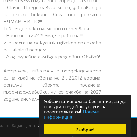
тъмен ъгъл и му шепне горещо на ухото:
- Скъпи! Представяш ли си, забравих да
си сложа бикини! Сега под роклята
НЯМАМ НИЩО!!!
Той също така пламенно и отговаря:
- Наистина ли?!?! Ама, че работа!!!!
И с жест на фокусник изважда от джоба
си някакъв парцал:
- А аз случайно съм взел резервни! Обувай!
.......................
Астролог, известен с предсказанието
си за край на света на 21.12.2012 година,
допълни своята прогноза,
предупреждавайки, че се очаква за 2027
година аномално топло лято.
Уебсайтът използва бисквитки, за да
осигури по-добри услуги на
посетителите си!
Повече
информация
 права запазени |
Общи условия
|
HTML карта
|
Разбрах!