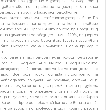
ръстът при здравните застраховки след ковид
 дават своето отражение на застрахователния
дава сериозен ръст в каргозастраховките.
лен ръст и при имущественото застраховане. По
лжи на климатичните промени на които ставаме
дните години. Премийният приход при този вид
стът на изплатените обезщетения е 140%, подчерта
ията на хората след бедствия. Тогава нарастват
бят интерес, казва Колчакова и дава пример с
и.
лючване на застрахователна полица, българите
ите си. Следват жилищните и медицинските
животозастраховането, което като тенденция е
зари. Все още ниско остава покритието на
 наблюдават признаци на промяна, допълни още
ние на ползването на застрахователни продукти,
младите хора. Те определено имат нов модел на
 да получат цялата информация онлайн и набират
ва обаче крие рискове, тъй като „не винаги е най-
т е да говорят с професионалист, когато решат