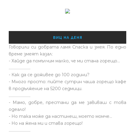
ВИЦ НА ДЕНЯ
Говорили си добрата ламя Спаска и змея. По едно
време змеят казал:
- Хайде да помълчим малко, че ми стана горещо...
........................
- Как да се доживее до 100 години?
- Много просто: пийте сутрин чаша горещо кафе
в продължение на 5200 седмици.
........................
- Мамо, добре, престани да ме завиваш с това
одеало!
- Но така може да настинеш, моето момче…
- Но на жена ми и става горещо!
........................