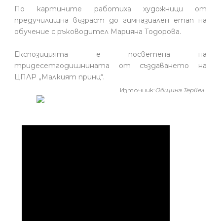
По картините работиха художници от
предучилищна възраст до гимназиален етап на
обучение с ръководител Марияна Тодорова.
Експозицията е посветена на
тридесетгодишнината от създаването на
ЦПЛР „Малкият принц“.
Източник:
Община Тервел