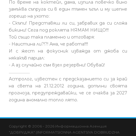
По време на коктейл, дама, изпила повечко вино
замъква съпруга си в един тъмен ъгъл и му шепне
горещо на ухото:
- Скъпи! Представяш ли си, забравих да си сложа
бикини! Сега под роклята НЯМАМ НИЩО!!!
Той също така пламенно и отговаря:
- Наистина ли?!?! Ама, че работа!!!!
И с жест на фокусник изважда от джоба си
някакъв парцал:
- А аз случайно съм взел резервни! Обувай!
.......................
Астролог, известен с предсказанието си за край
на света на 21.12.2012 година, допълни своята
прогноза, предупреждавайки, че се очаква за 2027
година аномално топло лято.
hacklink
hacklink
backlink
hacklink
hacklink
hacklink
izmir
hacklink
hacklink
hacklink
hacklink
hacklink
hacklink
hacklink
hacklink
cratosroyalbet
onwin
sahabet
tipobet
casibom
jojobet
WPS
holiganbet
jojobet
casibom
taraftarium24
wps
爱
wps
taraftarium24
taraftarium24
jojobet
casibom
jojobet
jojobet
royalbet
汽
jojobet
jojobet
jojobet
jojobet
taraftarium24
有
jojobet
telegram
türk
taraftarium24
jojobet
taraftarium24
汽
jojobet
Copyright © 2006 - 2026 Информационна Агенция
al
al
al
paneli
web
paneli
satın
paneli
satın
paneli
paneli
giriş
giriş
官
思
下
水
道
ifşa
水
"ДОБРУДЖА" (INFORMATSIONNA AGENTSIYA DOBRUDZHA
ajans
al
al
网
助
载
音
翻
音