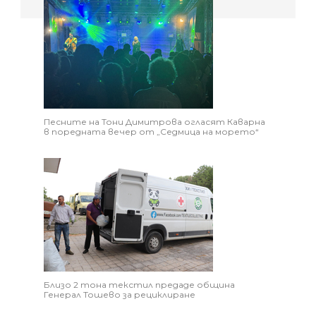
Песните на Тони Димитрова огласят Каварна
в поредната вечер от „Седмица на морето“
Близо 2 тона текстил предаде община
Генерал Тошево за рециклиране