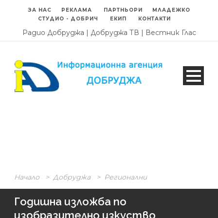
ЗА НАС
РЕКЛАМА
ПАРТНЬОРИ
МЛАДЕЖКО
СТУДИО - ДОБРИЧ
ЕКИП
КОНТАКТИ
Радио Добруджа
|
Добруджа ТВ
|
Вестник Глас
Начало
>
Добруджа
>
Регионални
Годишна изложба по
изобразително изкуство