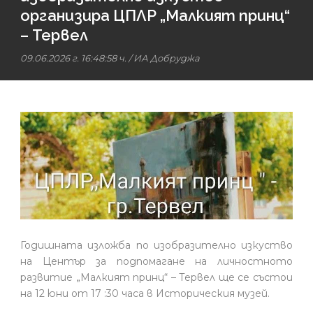
организира ЦПЛР „Малкият принц“
– Тервел
09.06.2026 г. 16:48:58 ч.
/
ИА Добруджа
Годишната изложба по изобразително изкуство
на Център за подпомагане на личностното
развитие „Малкият принц“ – Тервел ще се състои
на 12 юни от 17 :30 часа в Историческия музей.