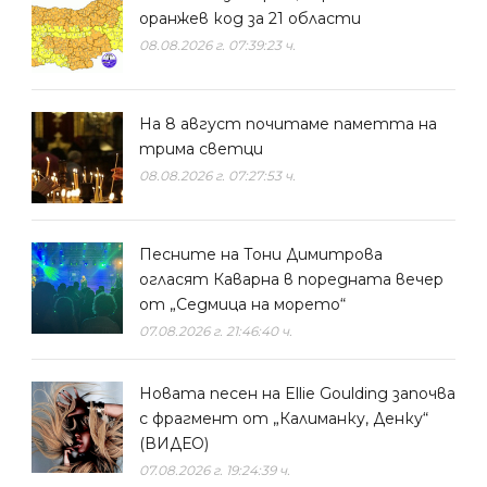
оранжев код за 21 области
08.08.2026 г. 07:39:23 ч.
На 8 август почитаме паметта на
трима светци
08.08.2026 г. 07:27:53 ч.
Песните на Тони Димитрова
огласят Каварна в поредната вечер
от „Седмица на морето“
07.08.2026 г. 21:46:40 ч.
Новата песен на Ellie Goulding започва
с фрагмент от „Калиманку, Денку“
(ВИДЕО)
07.08.2026 г. 19:24:39 ч.