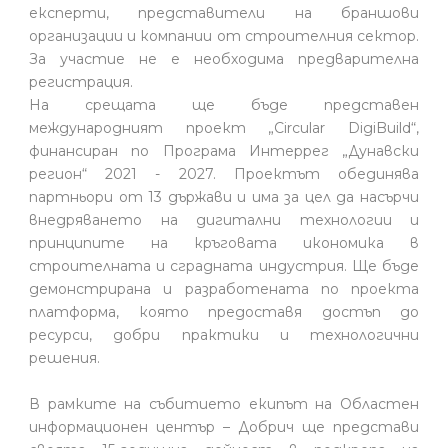
експерти, представители на браншови
организации и компании от строителния сектор.
За участие не е необходима предварителна
регистрация.
На срещата ще бъде представен
международният проект „Circular DigiBuild“,
финансиран по Програма Интеррег „Дунавски
регион“ 2021 - 2027. Проектът обединява
партньори от 13 държави и има за цел да насърчи
внедряването на дигитални технологии и
принципите на кръговата икономика в
строителната и сградната индустрия. Ще бъде
демонстрирана и разработената по проекта
платформа, която предоставя достъп до
ресурси, добри практики и технологични
решения.
В рамките на събитието екипът на Областен
информационен център – Добрич ще представи