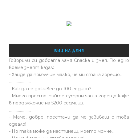
ВИЦ НА ДЕНЯ
Говорили си добрата ламя Спаска и змея. По едно
време змеят казал:
- Хайде да помълчим малко, че ми стана горещо...
........................
- Как да се доживее до 100 години?
- Много просто: пийте сутрин чаша горещо кафе
в продължение на 5200 седмици.
........................
- Мамо, добре, престани да ме завиваш с това
одеало!
- Но така може да настинеш, моето момче…