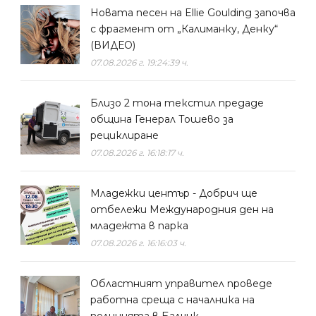
Новата песен на Ellie Goulding започва
с фрагмент от „Калиманку, Денку“
(ВИДЕО)
07.08.2026 г. 19:24:39 ч.
Близо 2 тона текстил предаде
община Генерал Тошево за
рециклиране
07.08.2026 г. 16:18:17 ч.
Младежки център - Добрич ще
отбележи Международния ден на
младежта в парка
07.08.2026 г. 16:16:03 ч.
Областният управител проведе
работна среща с началника на
полицията в Балчик