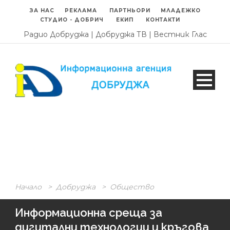
ЗА НАС
РЕКЛАМА
ПАРТНЬОРИ
МЛАДЕЖКО
СТУДИО - ДОБРИЧ
ЕКИП
КОНТАКТИ
Радио Добруджа
|
Добруджа ТВ
|
Вестник Глас
Начало
>
Добруджа
>
Общество
Информационна среща за
дигитални технологии и кръгова