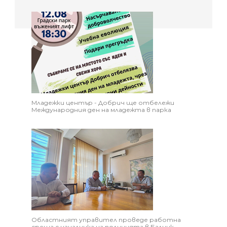
Младежки център - Добрич ще отбележи
Международния ден на младежта в парка
Областният управител проведе работна
среща с началника на полицията в Балчик