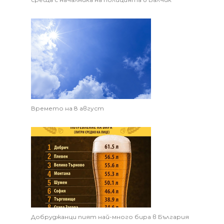
Времето на 8 август
Добруджанци пият най-много бира в България