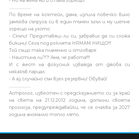
- Но на жена ми и става горещо!
........................
По време на коктейл, дама, изпила повечко вино
замъква съпруга си в един тъмен ъгъл и му шепне
горещо на ухото:
- Скъпи! Представяш ли си, забравих да си сложа
бикини! Сега под роклята НЯМАМ НИЩО!!!
Той също така пламенно и отговаря:
- Наистина ли?!?! Ама, че работа!!!!
И с жест на фокусник изважда от джоба си
някакъв парцал:
- А аз случайно съм взел резервни! Обувай!
.......................
Астролог, известен с предсказанието си за край
на света на 21.12.2012 година, допълни своята
прогноза, предупреждавайки, че се очаква за 2027
година аномално топло лято.