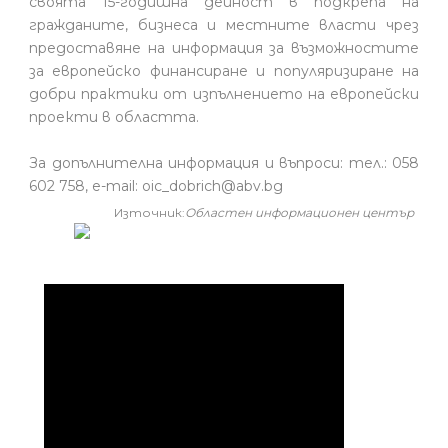
своята 15-годишна дейност в подкрепа на
гражданите, бизнеса и местните власти чрез
предоставяне на информация за възможностите
за европейско финансиране и популяризиране на
добри практики от изпълнението на европейски
проекти в областта.
За допълнителна информация и въпроси: тел.: 058
602 758, e-mail: oic_dobrich@abv.bg
Източник:
Областен информационен център