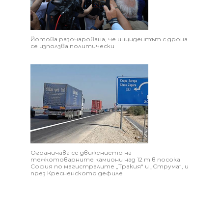
Йотова разочарована, че инцидентът с дрона
се използва политически
Ограничава се движението на
тежкотоварните камиони над 12 т в посока
София по магистралите „Тракия“ и „Струма“, и
през Кресненското дефиле