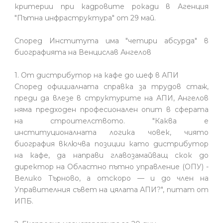
критерии при кадровите рокади в Агенция
"Пътна инфраструктура" от 29 май.
Според Института има "четири абсурда" в
биографията на Венцислав Ангелов
1. От дистрибутор на кафе до шеф в АПИ
Според официалната справка за трудов стаж,
преди да влезе в структурите на АПИ, Ангелов
няма предходен професионален опит в сферата
на строителството. "Каква е
институционалната логика човек, чиято
биография включва позиции като дистрибутор
на кафе, да направи главозамайващ скок до
директор на Областно пътно управление (ОПУ) -
Велико Търново, а отскоро — и до член на
Управителния съвет на цялата АПИ?", питат от
ИПБ.