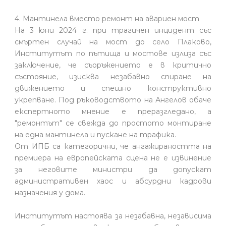
4. Мантинела вместо ремонт на авариен мост
На 3 юни 2024 г. при трагичен инцидент със
смъртен случай на мост до село Плаково,
Институтът по пътища и мостове излиза със
заключение, че съоръжението е в критично
състояние, изисква незабавно спиране на
движението и спешно конструктивно
укрепване. Под ръководството на Ангелов обаче
експертното мнение е преразгледано, а
"ремонтът" се свежда до простото монтиране
на една мантинела и пускане на трафика.
От ИПБ са категорични, че ангажираността на
премиера на европейската сцена не е извинение
за неговите министри да допускат
административен хаос и абсурдни кадрови
назначения у дома.
Институтът настоява за незабавна, независима