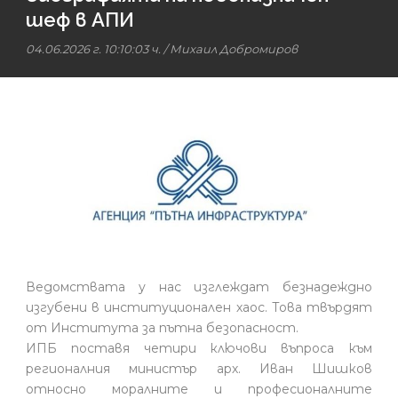
шеф в АПИ
04.06.2026 г. 10:10:03 ч.
/
Михаил Добромиров
Ведомствата у нас изглеждат безнадеждно
изгубени в институционален хаос. Това твърдят
от Института за пътна безопасност.
ИПБ поставя четири ключови въпроса към
регионалния министър арх. Иван Шишков
относно моралните и професионалните