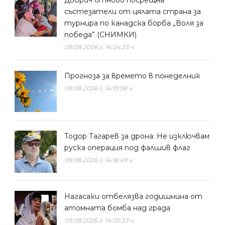
състезатели от цялата страна за
турнира по канадска борба „Воля за
победа” (СНИМКИ)
09.08.2026 г. 14:24:23 ч.
Прогноза за времето в понеделник
09.08.2026 г. 14:19:58 ч.
Тодор Тагарев за дрона: Не изключвам
руска операция под фалшив флаг
09.08.2026 г. 14:16:49 ч.
Нагасаки отбелязва годишнина от
атомната бомба над града
09.08.2026 г. 14:05:53 ч.