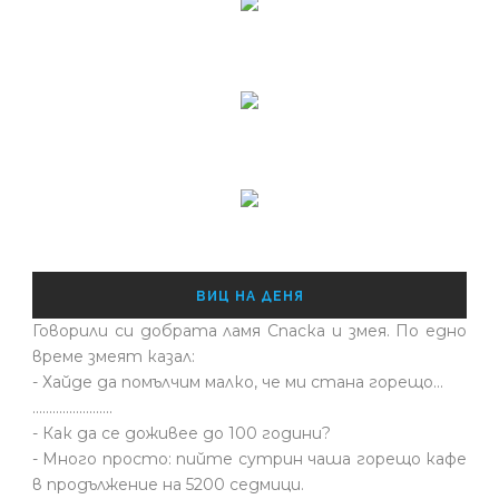
ВИЦ НА ДЕНЯ
Говорили си добрата ламя Спаска и змея. По едно
време змеят казал:
- Хайде да помълчим малко, че ми стана горещо...
........................
- Как да се доживее до 100 години?
- Много просто: пийте сутрин чаша горещо кафе
в продължение на 5200 седмици.