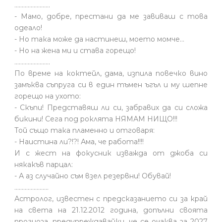
........................
- Мамо, добре, престани да ме завиваш с това
одеало!
- Но така може да настинеш, моето момче…
- Но на жена ми и става горещо!
........................
По време на коктейл, дама, изпила повечко вино
замъква съпруга си в един тъмен ъгъл и му шепне
горещо на ухото:
- Скъпи! Представяш ли си, забравих да си сложа
бикини! Сега под роклята НЯМАМ НИЩО!!!
Той също така пламенно и отговаря:
- Наистина ли?!?! Ама, че работа!!!!
И с жест на фокусник изважда от джоба си
някакъв парцал:
- А аз случайно съм взел резервни! Обувай!
.......................
Астролог, известен с предсказанието си за край
на света на 21.12.2012 година, допълни своята
прогноза, предупреждавайки, че се очаква за 2027