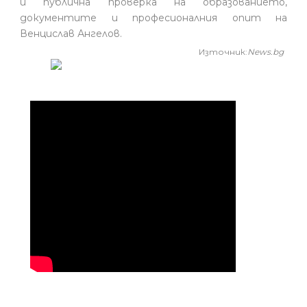
и публична проверка на образованието,
документите и професионалния опит на
Венцислав Ангелов.
Източник:
News.bg