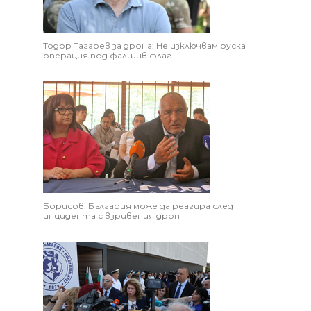
Тодор Тагарев за дрона: Не изключвам руска
операция под фалшив флаг
Борисов: България може да реагира след
инцидента с взривения дрон