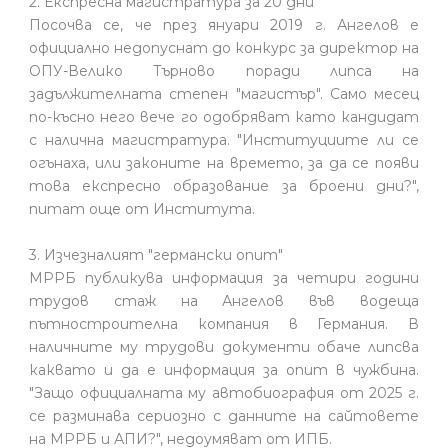
2. Експресна магистратура за 20 дни
Посочва се, че през януари 2019 г. Ангелов е
официално недопуснат до конкурс за директор на
ОПУ-Велико Търново поради липса на
задължителната степен "магистър". Само месец
по-късно него вече го одобряват като кандидат
с налична магистратура. "Институциите ли се
огънаха, или законите на времето, за да се появи
това експресно образование за броени дни?",
питат още от Института.
3. Изчезналият "германски опит"
МРРБ публикува информация за четири години
трудов стаж на Ангелов във водеща
пътностроителна компания в Германия. В
наличните му трудови документи обаче липсва
каквато и да е информация за опит в чужбина.
"Защо официалната му автобиография от 2025 г.
се разминава сериозно с данните на сайтовете
на МРРБ и АПИ?", недоумяват от ИПБ.