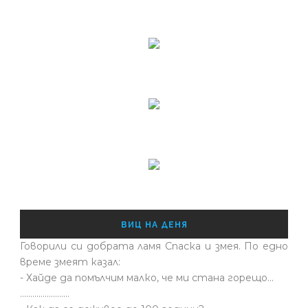
ВИЦ НА ДЕНЯ
Говорили си добрата ламя Спаска и змея. По едно
време змеят казал:
- Хайде да помълчим малко, че ми стана горещо...
........................