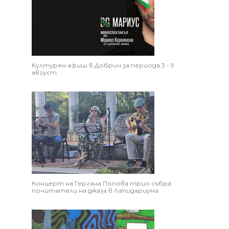
Културен афиш в Добрич за периода 3 - 9
август
Концерт на Гергана Попова трио събра
почитатели на джаза в Лапидариума