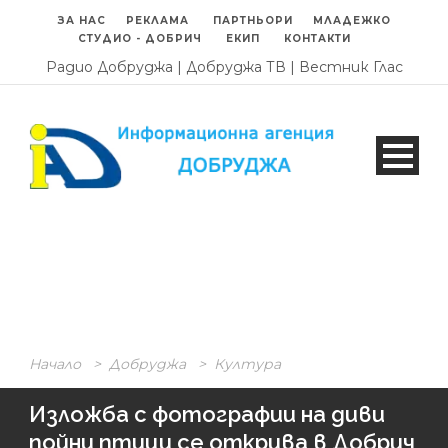
ЗА НАС
РЕКЛАМА
ПАРТНЬОРИ
МЛАДЕЖКО
СТУДИО - ДОБРИЧ
ЕКИП
КОНТАКТИ
Радио Добруджа
|
Добруджа ТВ
|
Вестник Глас
Начало
>
Добруджа
>
Култура
Изложба с фотографии на диви
пойни птици се открива в Добрич