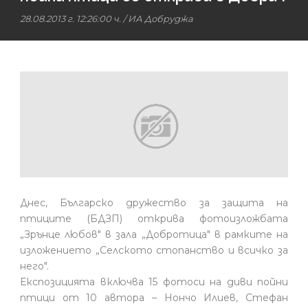
28.08.2013 г. 12:26:00 ч.
/ ИА Добруджа
Днес, Българско дружество за защита на
птиците (БДЗП) открива фотоизложбата
„Зрънце любов" в зала „Добротица" в рамките на
изложението „Селското стопанство и всичко за
него".
Експозицията включва 15 фотоси на диви пойни
птици от 10 автора – Нончо Илиев, Стефан