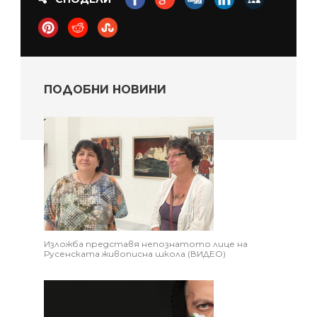
ПОДОБНИ НОВИНИ
Изложба представя непознатото лице на
Русенската живописна школа (ВИДЕО)