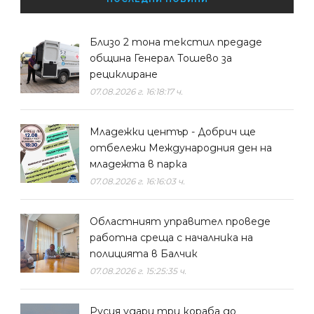
Близо 2 тона текстил предаде
община Генерал Тошево за
рециклиране
07.08.2026 г. 16:18:17 ч.
Младежки център - Добрич ще
отбележи Международния ден на
младежта в парка
07.08.2026 г. 16:16:03 ч.
Областният управител проведе
работна среща с началника на
полицията в Балчик
07.08.2026 г. 15:25:35 ч.
Русия удари три кораба до