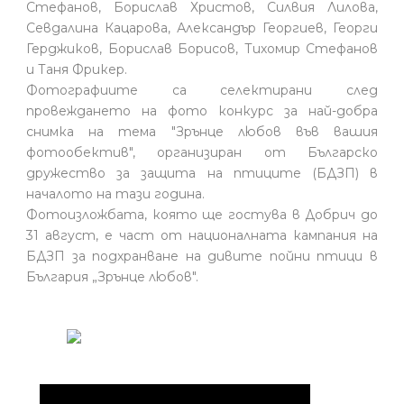
Стефанов, Борислав Христов, Силвия Лилова,
Севдалина Кацарова, Александър Георгиев, Георги
Герджиков, Борислав Борисов, Тихомир Стефанов
и Таня Фрикер.
Фотографиите са селектирани след
провеждането на фото конкурс за най-добра
снимка на тема "Зрънце любов във вашия
фотообектив", организиран от Българско
дружество за защита на птиците (БДЗП) в
началото на тази година.
Фотоизложбата, която ще гостува в Добрич до
31 август, е част от националната кампания на
БДЗП за подхранване на дивите пойни птици в
България „Зрънце любов".