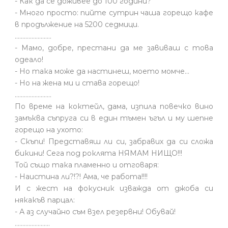
- Как да се доживее до 100 години?
- Много просто: пийте сутрин чаша горещо кафе
в продължение на 5200 седмици.
........................
- Мамо, добре, престани да ме завиваш с това
одеало!
- Но така може да настинеш, моето момче…
- Но на жена ми и става горещо!
........................
По време на коктейл, дама, изпила повечко вино
замъква съпруга си в един тъмен ъгъл и му шепне
горещо на ухото:
- Скъпи! Представяш ли си, забравих да си сложа
бикини! Сега под роклята НЯМАМ НИЩО!!!
Той също така пламенно и отговаря:
- Наистина ли?!?! Ама, че работа!!!!
И с жест на фокусник изважда от джоба си
някакъв парцал:
- А аз случайно съм взел резервни! Обувай!
.......................