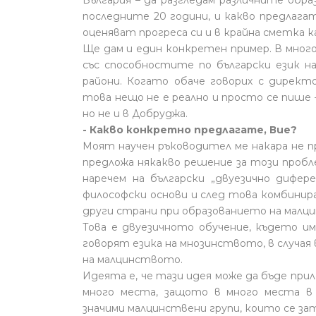
България – да разгледам различните обр
последните 20 години, и какво предлага
оценяват прогреса си и в крайна сметка к
Ще дам и един конкретен пример. В мног
със способностите по български език н
райони. Когато обаче говорих с директо
това нещо не е реално и просто се пише –
но не и в Добруджа.
- Какво конкретно предлагате, Вие?
Моят научен ръководител ме накара не пр
предложа някакво решение за този пробл
наречем на български „двуезично дифере
философски основи и след това комбинир
други страни при образованието на малци
Това е двуезичното обучение, където им
говорят езика на мнозинството, в случая в
на малцинството.
Идеята е, че тази идея може да бъде прило
много места, защото в много места в
значими малцинствени групи, които се з