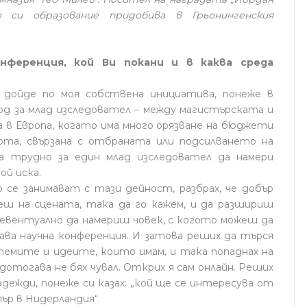
 си образование придобива в Грьонингенския
нференция, кой Ви покани и в каква среда
 дойде по моя собствена инициатива, понеже в
од за млад изследовател – между магистърската и
в Европа, когато има много орязване на бюджети
бота, свързана с отбраната или подсилването на
а трудно за един млад изследовател да намери
ой иска.
 се занимават с тази дейност, разбрах, че добър
еш на сцената, така да го кажем, и да разшириш
и евентуално да намериш човек, с когото можеш да
ва научна конференция. И затова реших да търся
темите и идеите, които имам, и така попаднах на
дотогава не бях чувал. Открих я сам онлайн. Реших
дежди, понеже си казах: „кой ще се интересува от
ър в Нидерландия“.