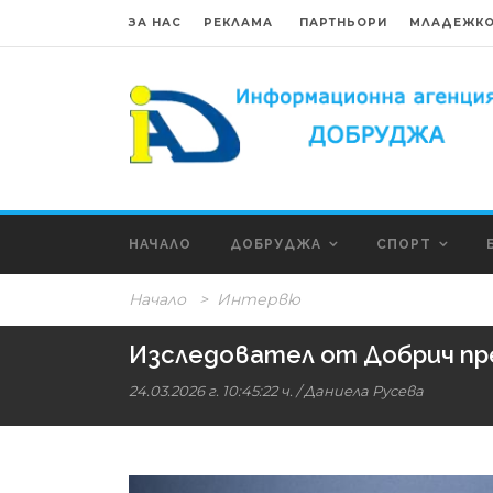
ЗА НАС
РЕКЛАМА
ПАРТНЬОРИ
МЛАДЕЖКО
НАЧАЛО
ДОБРУДЖА
СПОРТ
Начало
>
Интервю
Изследовател от Добрич пре
24.03.2026 г. 10:45:22 ч.
/
Даниела Русева