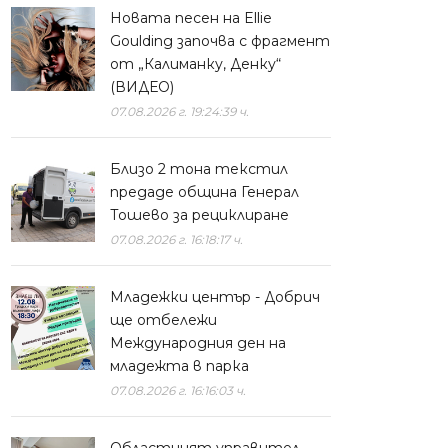
Новата песен на Ellie
Goulding започва с фрагмент
от „Калиманку, Денку“
(ВИДЕО)
07.08.2026 г. 19:24:39 ч.
Близо 2 тона текстил
предаде община Генерал
Тошево за рециклиране
07.08.2026 г. 16:18:17 ч.
Младежки център - Добрич
ще отбележи
Международния ден на
младежта в парка
07.08.2026 г. 16:16:03 ч.