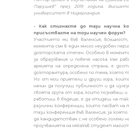
Парушев“ през 2019 година. Висшето
университет в Нидерландия.
- Как стигнахте до тази научна ко
присъствахте на този научен форум?
Участието ми във Валенсия, всъщност,
момента съм в един много неудобен пери
докторската степен. Особено в момента 
за образование и повече насока към ра
армията на определена страна, е дост
докторантура, особено по тема, която т
Но от мои приятели и други хора, които
начин да получиш публичност и да излез
своята група от хора, които познаваш, 
работиш в бъдеще, е да отидеш на така
различни конференции, които пасват на 
тази конференция във Валенсия, за която 
да кандидатствам с не особено големи на
проучванията на някакъв студент магист