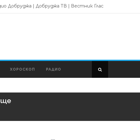
дио Добруджа
|
Добруджа ТВ
|
Вестник Глас
ХОРОСКОП
РАДИО
ище