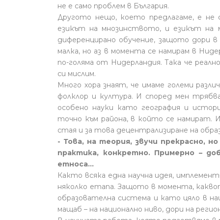
не е само проблем в България.
Другото нещо, което предлагаме, е не с
езикът на мнозинството, и езикът на 
диференцирано обучение, защото дори в 
малка, но аз в момента се намирам в Нид
по-голяма от Нидерландия. Така че реал
си мислим.
Много хора знаят, че имаме големи разли
фолклор и култура. И според мен трябв
особено науки като география и истор
точно към района, в който се намират. 
стая и за това децентрализиране на обра
- Това, на теория, звучи прекрасно, н
практика, конкретно. Примерно – до
етноса...
Както всяка една научна идея, имплемент
няколко етапа. Защото в момента, какв
образователна система и като цяло в на
мащаб – на национално ниво, дори на регион