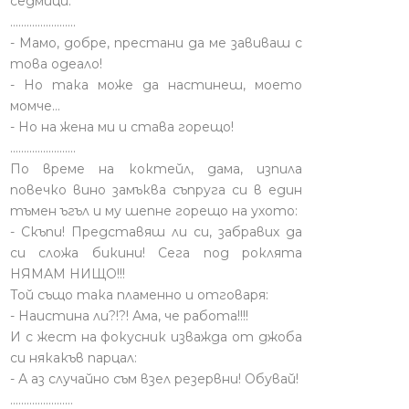
седмици.
........................
- Мамо, добре, престани да ме завиваш с
това одеало!
- Но така може да настинеш, моето
момче…
- Но на жена ми и става горещо!
........................
По време на коктейл, дама, изпила
повечко вино замъква съпруга си в един
тъмен ъгъл и му шепне горещо на ухото:
- Скъпи! Представяш ли си, забравих да
си сложа бикини! Сега под роклята
НЯМАМ НИЩО!!!
Той също така пламенно и отговаря:
- Наистина ли?!?! Ама, че работа!!!!
И с жест на фокусник изважда от джоба
си някакъв парцал:
- А аз случайно съм взел резервни! Обувай!
.......................