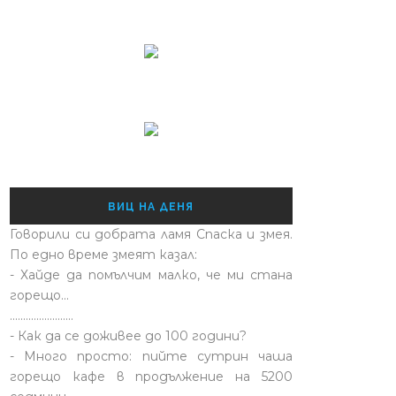
ВИЦ НА ДЕНЯ
Говорили си добрата ламя Спаска и змея.
По едно време змеят казал:
- Хайде да помълчим малко, че ми стана
горещо...
........................
- Как да се доживее до 100 години?
- Много просто: пийте сутрин чаша
горещо кафе в продължение на 5200