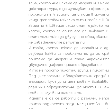
Това, което ние искаме да направим в мо
докторантура, е да използвам информаци
последните 4 години, да отида в друга 
кандидатствал няколко пъти, това е Шве
Защото в Швеция също имат езиково мал
части, което се опитват да включат в 
имат политики за двуезично образование,
не дава желаните резултати.
И това, което искаме да направим, е аз
разбера какви са проблемите, да ги ср
опитаме да направим така нареченит
двуезично диференцирано образование.
И то не просто пилотни групи, а пилотни
Под „неформални образователни среди“ 
България, културни центрове – всякакв
различни образователни дейности. В Бъл
това се случва много често.
Идеята е да се работи с различни непр
които подкрепят тези малцинства – би