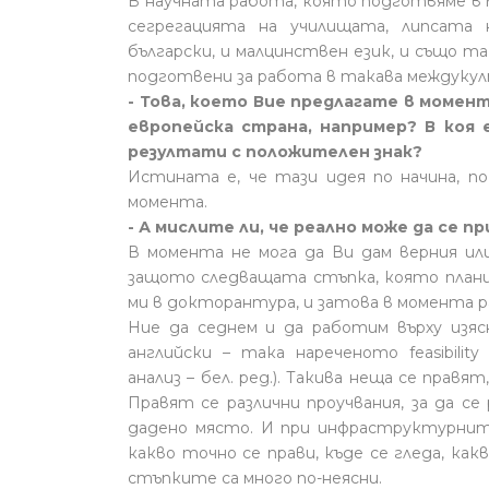
В научната работа, която подготвяме в 
сегрегацията на училищата, липсата
български, и малцинствен език, и също т
подготвени за работа в такава междукул
- Това, което Вие предлагате в момент
европейска страна, например? В коя 
резултати с положителен знак?
Истината е, че тази идея по начина, по
момента.
- А мислите ли, че реално може да се п
В момента не мога да Ви дам верния или
защото следващата стъпка, която планир
ми в докторантура, и затова в момента р
Ние да седнем и да работим върху изяс
английски – така нареченото feasibilit
анализ – бел. ред.). Такива неща се прав
Правят се различни проучвания, за да се
дадено място. И при инфраструктурнит
какво точно се прави, къде се гледа, как
стъпките са много по-неясни.