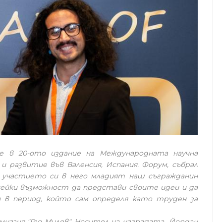
е в 20-ото издание на Международната научна
 и развитие във Валенсия, Испания. Форум, събрал
о участието си в него младият наш съгражданин
ейки възможност да представи своите идеи и да
 в период, който сам определя като труден за
мназия "Гео Милев". Носител на наградата „Йордан