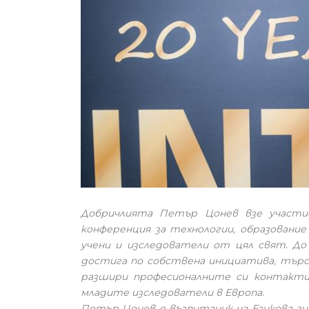
Добричлията Петър Цонев взе участи
конференция за технологии, образование
учени и изследователи от цял свят. Д
достига по собствена инициатива, търс
разшири професионалните си контакти
младите изследователи в Европа.
Петър Цонев е възпитаник на Езикова ги