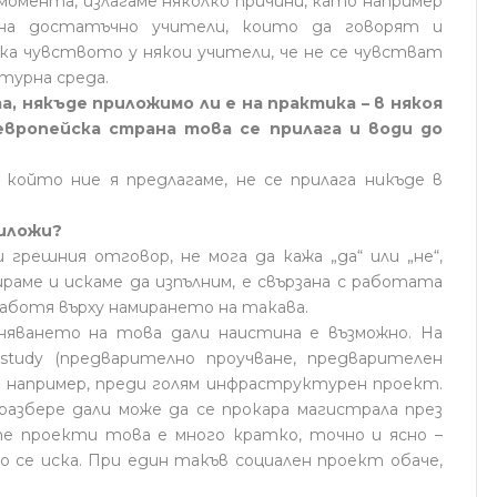
момента, излагаме няколко причини, като например
 на достатъчно учители, които да говорят и
ака чувството у някои учители, че не се чувстват
турна среда.
а, някъде приложимо ли е на практика – в някоя
европейска страна това се прилага и води до
 който ние я предлагаме, не се прилага никъде в
риложи?
 грешния отговор, не мога да кажа „да“ или „не“,
аме и искаме да изпълним, е свързана с работата
аботя върху намирането на такава.
няването на това дали наистина е възможно. На
y study (предварително проучване, предварителен
ят, например, преди голям инфраструктурен проект.
 разбере дали може да се прокара магистрала през
е проекти това е много кратко, точно и ясно –
во се иска. При един такъв социален проект обаче,