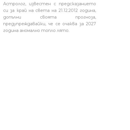
Астролог, известен с предсказанието
си за край на света на 21.12.2012 година,
допълни своята прогноза,
предупреждавайки, че се очаква за 2027
година аномално топло лято.