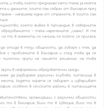
мента, и това, което предлагам като тема за моята
ята и данните, които съм събрал от България през
страна – например една от страните, в които съм
ция.
цинство, което живее в Лапландия, в северните
образованието – така наречените „саами“. И те
 но то в момента, по начина, по който се прилага,
 да отида в тези общности, да говоря с тях, да
авня с проблемите в България и след това да се
е пилотни групи на нашето решение, на това
 групи в неформални образователни среди.
може да разбираме различни клубове, читалища в
и места, където хората се събират и извършват
гария, особено в селските райони, в читалищата
авителствени организации, с различни общности,
ло то в България, било то в Швеция, било то в