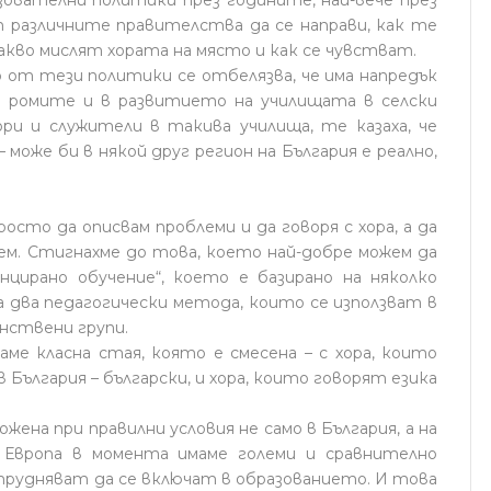
азователни политики през годините, най-вече през
т различните правителства да се направи, как те
акво мислят хората на място и как се чувстват.
о от тези политики се отбелязва, че има напредък
а ромите и в развитието на училищата в селски
ри и служители в такива училища, те казаха, че
 може би в някой друг регион на България е реално,
осто да описвам проблеми и да говоря с хора, а да
ем. Стигнахме до това, което най-добре можем да
нцирано обучение“, което е базирано на няколко
а два педагогически метода, които се използват в
нствени групи.
аме класна стая, която е смесена – с хора, които
 България – български, и хора, които говорят езика
жена при правилни условия не само в България, а на
 Европа в момента имаме големи и сравнително
атрудняват да се включат в образованието. И това