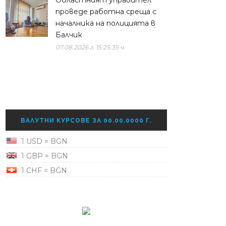
Областният управител
проведе работна среща с
началника на полицията в
Балчик
07.08.2026 г. 15:25:35 ч.
ВАЛУТНИ КУРСОВЕ ЗА 00.00.0000 Г.
1 USD = BGN
1 GBP = BGN
1 CHF = BGN