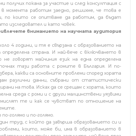
и получих покана за участие и след консултация с
 в момента работим заедно, решихме, че това е
и, по които се опитваме да работим, да бъдат
като изследовател и като човек.
 привлечете вниманието на научната аудитория
оло 4 години, и тя е свързана с образованието на
 определена страна. И най-вече с включването в
о не говорят майчиния език на една определена
почнах тази работа с ромите в България. И по-
азбера, какви са основните проблеми според хората
дам различни данни, събрани от статистически
ирани на това. Исках да се срещам с хората, които
елна среда с роми и с други малцинствени уязвими
о мислят те и как се чувстват по отношение на
емите.
по-голямо и по-голямо.
един труд, с който да завърша образованието си и
роблеми, които, може би, има в образованието в