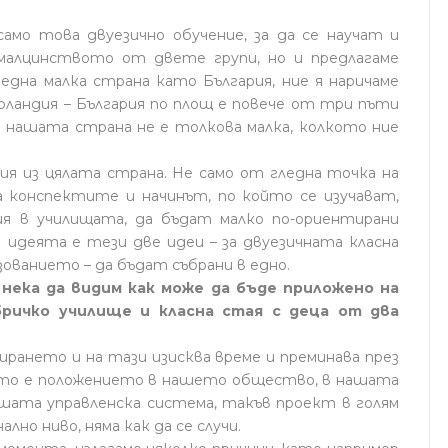
амо това двуезично обучение, за да се научат и
малцинството от двете групи, но и предлагаме
една малка страна като България, ние я наричаме
ерландия – България по площ е повече от три пъти
но нашата страна не е толкова малка, колкото ние
чия из цялата страна. Не само от гледна точка на
а конспектите и начинът, по който се изучават,
ия в училищата, да бъдат малко по-ориентирани
И идеята е тези две идеи – за двуезичната класна
зованието – да бъдат събрани в едно.
о нека да видим как може да бъде приложено на
бричко училище и класна стая с деца от два
ирането и на тази изисква време и преминава през
ото е положението в нашето общество, в нашата
шата управленска система, такъв проект в голям
ално ниво, няма как да се случи.