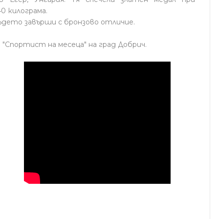
0 килограма.
където завърши с бронзово отличие.
 "Спортист на месеца" на град Добрич.