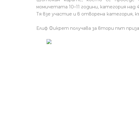
момичетата 10–11 години, категория над 4
Тя взе участие и в отворена категория, 
Елиф Фикрет получава за втори път приза