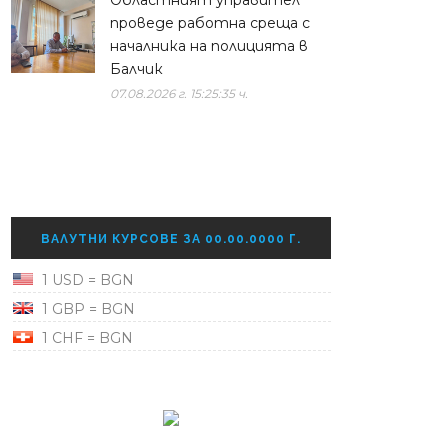
Областният управител
проведе работна среща с
началника на полицията в
Балчик
07.08.2026 г. 15:25:35 ч.
ВАЛУТНИ КУРСОВЕ ЗА 00.00.0000 Г.
1 USD = BGN
1 GBP = BGN
1 CHF = BGN