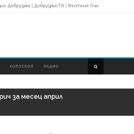
дио Добруджа
|
Добруджа ТВ
|
Вестник Глас
ХОРОСКОП
РАДИО
ич за месец април