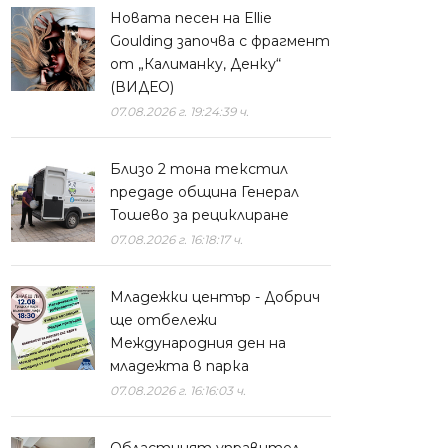
Новата песен на Ellie
Goulding започва с фрагмент
от „Калиманку, Денку“
(ВИДЕО)
07.08.2026 г. 19:24:39 ч.
Близо 2 тона текстил
предаде община Генерал
Тошево за рециклиране
07.08.2026 г. 16:18:17 ч.
Младежки център - Добрич
ще отбележи
Международния ден на
младежта в парка
07.08.2026 г. 16:16:03 ч.