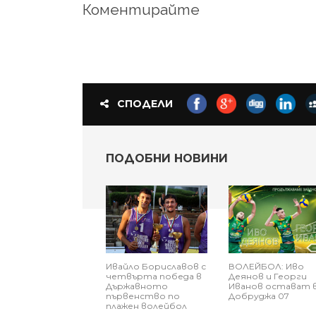
Коментирайте
СПОДЕЛИ
ПОДОБНИ НОВИНИ
Ивайло Бориславов с
ВОЛЕЙБОЛ: Иво
четвърта победа в
Деянов и Георги
Държавното
Иванов остават 
първенство по
Добруджа 07
плажен волейбол