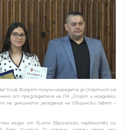
а“ Елиф Фикрет получи наградата за Спортист на
ъчено от председателя на ПК „Спорт и младежки
ото на днешното заседание на Общински съвет –
атен медал от 15-ото Европейско първенство по
 Егер, Унгария. Тя спечели златен медал при