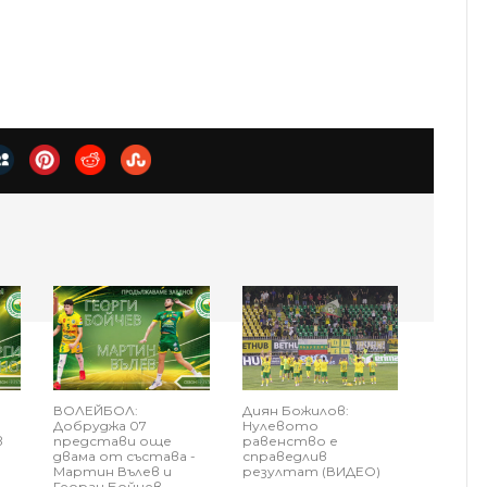
ВОЛЕЙБОЛ:
Диян Божилов:
Добруджа 07
Нулевото
в
представи още
равенство е
двама от състава -
справедлив
Мартин Вълев и
резултат (ВИДЕО)
Георги Бойчев