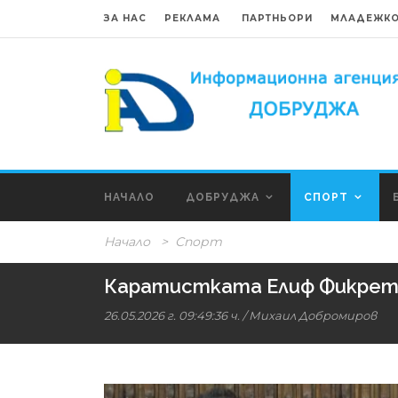
ЗА НАС
РЕКЛАМА
ПАРТНЬОРИ
МЛАДЕЖКО
НАЧАЛО
ДОБРУДЖА
СПОРТ
Начало
>
Спорт
Каратистката Елиф Фикрет п
26.05.2026 г. 09:49:36 ч.
/
Михаил Добромиров