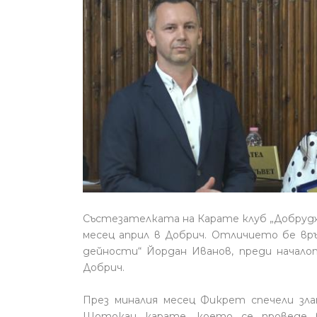
Състезателката на Карате клуб „Добрудж
месец април в Добрич. Отличието бе вр
дейности“ Йордан Иванов, преди начал
Добрич.
През миналия месец Фикрет спечели зл
Шотокан карате, което се проведе в