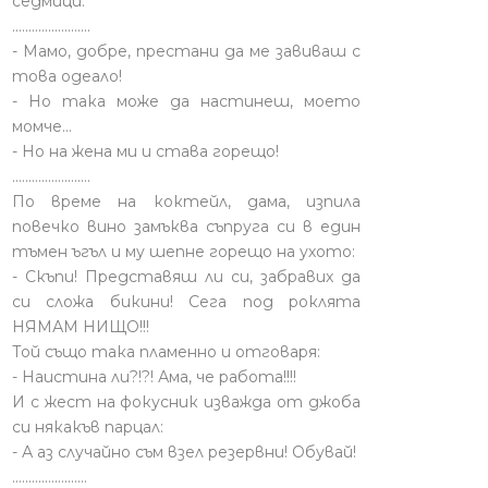
седмици.
........................
- Мамо, добре, престани да ме завиваш с
това одеало!
- Но така може да настинеш, моето
момче…
- Но на жена ми и става горещо!
........................
По време на коктейл, дама, изпила
повечко вино замъква съпруга си в един
тъмен ъгъл и му шепне горещо на ухото:
- Скъпи! Представяш ли си, забравих да
си сложа бикини! Сега под роклята
НЯМАМ НИЩО!!!
Той също така пламенно и отговаря:
- Наистина ли?!?! Ама, че работа!!!!
И с жест на фокусник изважда от джоба
си някакъв парцал:
- А аз случайно съм взел резервни! Обувай!
.......................