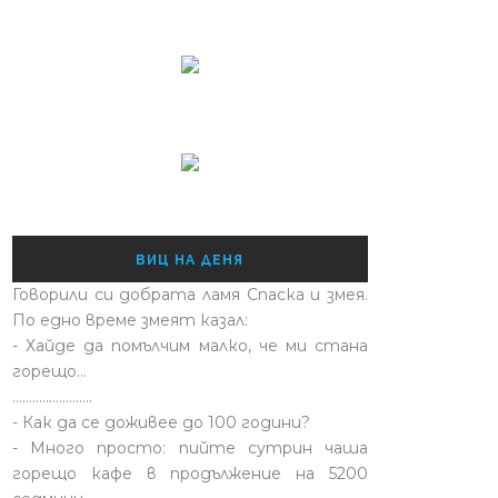
ВИЦ НА ДЕНЯ
Говорили си добрата ламя Спаска и змея.
По едно време змеят казал:
- Хайде да помълчим малко, че ми стана
горещо...
........................
- Как да се доживее до 100 години?
- Много просто: пийте сутрин чаша
горещо кафе в продължение на 5200