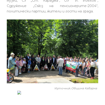
музей, СУ „Ст. Караджа“, ОУ ”Й. Йовков”,
Сдружение „Съюз на пенсионерите-2004“,
политически партии, жители и гости на града.
Източник:
Община Каварна