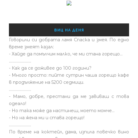
ВИЦ НА ДЕНЯ
Говорили си добрата ламя Спаска и змея. По едно
време змеят казал:
- Хайде да помълчим малко, че ми стана горещо...
........................
- Как да се доживее до 100 години?
- Много просто: пийте сутрин чаша горещо кафе
в продължение на 5200 седмици.
........................
- Мамо, добре, престани да ме завиваш с това
одеало!
- Но така може да настинеш, моето момче…
- Но на жена ми и става горещо!
........................
По време на коктейл, дама, изпила повечко вино