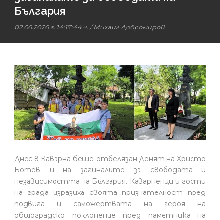
България
02.06.2026 г. 14:17:44 ч.
/
Михаил Добромиров
Днес в Каварна беше отбелязан Денят на Христо
Ботев и на загиналите за свободата и
независимостта на България. Каварненци и гости
на града изразиха своята признателност пред
подвига и саможертвата на героя на
общоградско поклонение пред паметника на