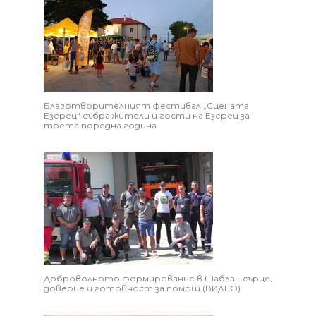
Благотворителният фестивал „Сцената
Езерец“ събра жители и гости на Езерец за
трета поредна година
Доброволното формирование в Шабла - сърце,
доверие и готовност за помощ (ВИДЕО)