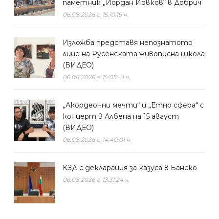
паметник „Йордан Йовков“ в Добрич
06.08.2026 г. 15:10:19 ч.
Изложба представя непознатото
лице на Русенската живописна школа
(ВИДЕО)
06.08.2026 г. 15:05:41 ч.
„Акордеонни мечти“ и „Етно сфера“ с
концерт в Албена на 15 август
(ВИДЕО)
06.08.2026 г. 14:40:01 ч.
КЗД с декларация за казуса в Банско
06.08.2026 г. 13:31:24 ч.