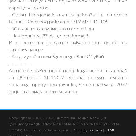
замъква съпруга си в един тъмен ъгъл и му шепне
горещо на ухото:
- Скъпи! Представяш ли си, забравих да си сложа
бикини! Сега под роклята НЯМАМ НИЩО!!!
Той също така пламенно и отговаря:
- Наистина ли?!?! Ама, че работа!!!!
И с жест на фокусник изважда от джоба си
някакъв парцал:
- А аз случайно съм взел резервни! Обувай!
.......................
Астролог, известен с предсказанието си за край
на света на 21.12.2012 година, допълни своята
прогноза, предупреждавайки, че се очаква за 2027
година аномално топло лято.
Copyright © 2006 - 2026 Информационна Агенция
"ДОБРУДЖА" (INFORMATSIONNA AGENTSIYA DOBRUDZHA
EOOD). Всички права запазени |
Общи условия
|
HTML