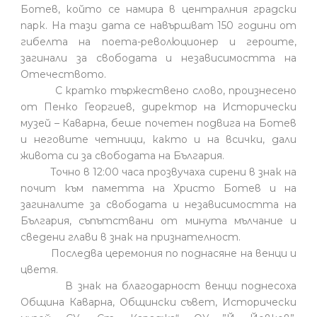
Ботев, който се намира в централния градски
парк. На тази дата се навършват 150 години от
гибелта на поета-революционер и героите,
загинали за свободата и независимостта на
Отечеството.
С кратко тържествено слово, произнесено
от Пенко Георгиев, директор на Исторически
музей – Каварна, беше почетен подвига на Ботев
и неговите четници, както и на всички, дали
живота си за свободата на България.
Точно в 12:00 часа прозвучаха сирени в знак на
почит към паметта на Христо Ботев и на
загиналите за свободата и независимостта на
България, съпътствани от минута мълчание и
сведени глави в знак на признателност.
Последва церемония по поднасяне на венци и
цветя.
В знак на благодарност венци поднесоха
Община Каварна, Общински съвет, Исторически