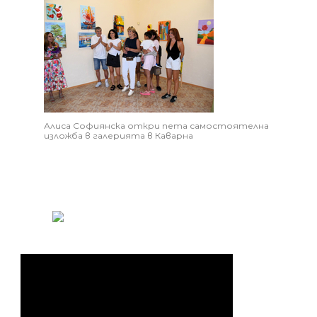
Алиса Софиянска откри пета самостоятелна
изложба в галерията в Каварна