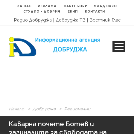
ЗА НАС
РЕКЛАМА
ПАРТНЬОРИ
МЛАДЕЖКО
СТУДИО - ДОБРИЧ
ЕКИП
КОНТАКТИ
Радио Добруджа
|
Добруджа ТВ
|
Вестник Глас
Начало
>
Добруджа
>
Регионални
Каварна почете Ботев и
загиналите за свободата на