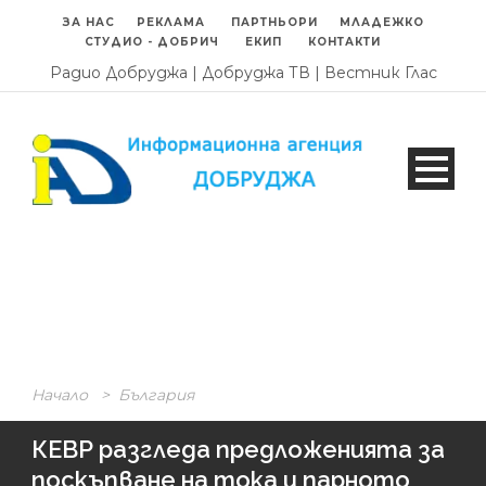
ЗА НАС
РЕКЛАМА
ПАРТНЬОРИ
МЛАДЕЖКО
СТУДИО - ДОБРИЧ
ЕКИП
КОНТАКТИ
Радио Добруджа
|
Добруджа ТВ
|
Вестник Глас
Начало
>
България
КЕВР разгледа предложенията за
поскъпване на тока и парното