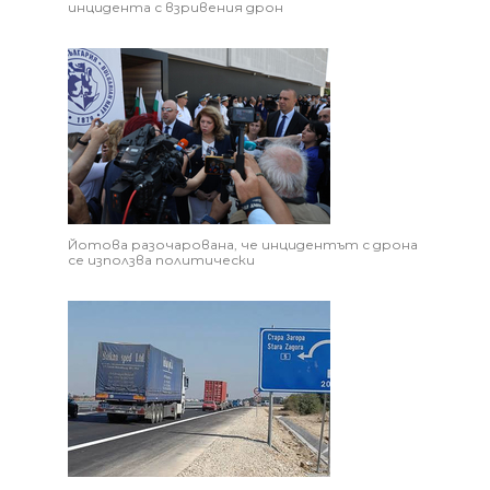
инцидента с взривения дрон
Йотова разочарована, че инцидентът с дрона
се използва политически