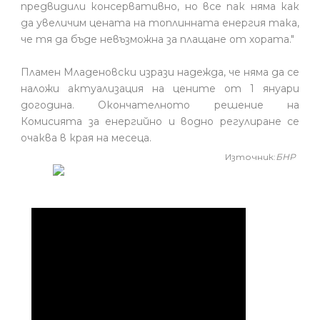
предвидили консервативно, но все пак няма как
да увеличим цената на топлинната енергия така,
че тя да бъде невъзможна за плащане от хората."
Пламен Младеновски изрази надежда, че няма да се
наложи актуализация на цените от 1 януари
догодина. Окончателното решение на
Комисията за енергийно и водно регулиране се
очаква в края на месеца.
Източник:
БНР