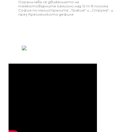
Ограничава се движението на
тежкотоварните камиони над 12 т в посока
София по магистралите „Тракия“ и „Струма“, и
през Кресненското дефиле