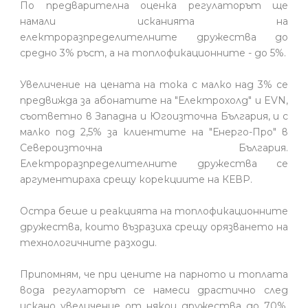
По предварителна оценка регулаторът ще
намали исканията на
електроразпределителните дружества до
средно 3% ръст, а на топлофикационните - до 5%.
Увеличение на цената на тока с малко над 3% се
предвижда за абонатите на "Електрохолд" и EVN,
съответно в Западна и Югоизточна България, и с
малко под 2,5% за клиентите на "Енерго-Про" в
Североизточна България.
Електроразпределителните дружества се
аргументираха срещу корекциите на КЕВР.
Остра беше и реакцията на топлофикационните
дружества, които възразиха срещу орязването на
технологичните разходи.
Припомням, че при цените на парното и топлата
вода регулаторът се намеси драстично след
искано увеличение от някои дружества до 70%.