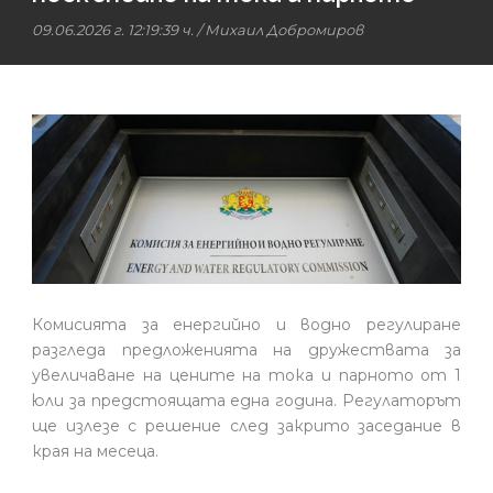
09.06.2026 г. 12:19:39 ч.
/
Михаил Добромиров
Комисията за енергийно и водно регулиране
разгледа предложенията на дружествата за
увеличаване на цените на тока и парното от 1
юли за предстоящата една година. Регулаторът
ще излезе с решение след закрито заседание в
края на месеца.