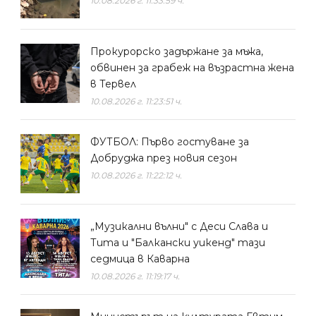
10.08.2026 г. 11:33:59 ч.
Прокурорско задържане за мъжа,
обвинен за грабеж на възрастна жена
в Тервел
10.08.2026 г. 11:23:51 ч.
ФУТБОЛ: Първо гостуване за
Добруджа през новия сезон
10.08.2026 г. 11:22:12 ч.
„Музикални вълни" с Деси Слава и
Тита и "Балкански уикенд" тази
седмица в Каварна
10.08.2026 г. 11:19:17 ч.