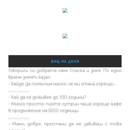
ВИЦ НА ДЕНЯ
Говорили си добрата ламя Спаска и змея. По едно
време змеят казал:
- Хайде да помълчим малко, че ми стана горещо...
........................
- Как да се доживее до 100 години?
- Много просто: пийте сутрин чаша горещо кафе
в продължение на 5200 седмици.
........................
- Мамо, добре, престани да ме завиваш с това