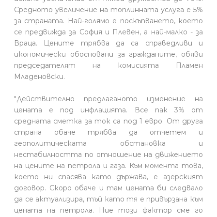
Средното увеличение на топлинната услуга е 5%
за страната. Най-голямо е поскъпването, което
се предвижда за София и Плевен, а най-малко - за
Враца. Цените трябва да са справедливи и
икономически обосновани за гражданите, обяви
председателят на комисията Пламен
Младеновски.
"Действително предлаганото изменение на
цената е под инфлацията. Все пак 3% от
средната сметка за ток са под 1 евро. От друга
страна обаче трябва да отчетем и
геополитическата обстановка и
нестабилността по отношение на движението
на цените на петрола и газа. Към момента това,
което ни спасява като държава, е азерският
договор. Скоро обаче и там цената би следвало
да се актуализира, тъй като тя е привързана към
цената на петрола. Ние този фактор сме го