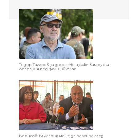
Тодор Тагарев за дрона: Не изключвам руска
операция под фалшив флаг
Борисов: България може да реагира след