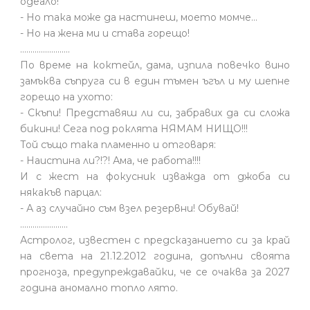
одеало!
- Но така може да настинеш, моето момче…
- Но на жена ми и става горещо!
........................
По време на коктейл, дама, изпила повечко вино
замъква съпруга си в един тъмен ъгъл и му шепне
горещо на ухото:
- Скъпи! Представяш ли си, забравих да си сложа
бикини! Сега под роклята НЯМАМ НИЩО!!!
Той също така пламенно и отговаря:
- Наистина ли?!?! Ама, че работа!!!!
И с жест на фокусник изважда от джоба си
някакъв парцал:
- А аз случайно съм взел резервни! Обувай!
.......................
Астролог, известен с предсказанието си за край
на света на 21.12.2012 година, допълни своята
прогноза, предупреждавайки, че се очаква за 2027
година аномално топло лято.