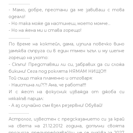
........................
- Мамо, добре, престани да ме завиваш с това
одеало!
- Но така може да настинеш, моето момче…
- Но на жена ми и става горещо!
........................
По време на коктейл, дама, изпила повечко вино
замъква съпруга си в един тъмен ъгъл и му шепне
горещо на ухото:
- Скъпи! Представяш ли си, забравих да си сложа
бикини! Сега под роклята НЯМАМ НИЩО!!!
Той също така пламенно и отговаря:
- Наистина ли?!?! Ама, че работа!!!!
И с жест на фокусник изважда от джоба си
някакъв парцал:
- А аз случайно съм взел резервни! Обувай!
.......................
Астролог, известен с предсказанието си за край
на света на 21.12.2012 година, допълни своята
прогноза, предупреждавайки, че се очаква за 2027