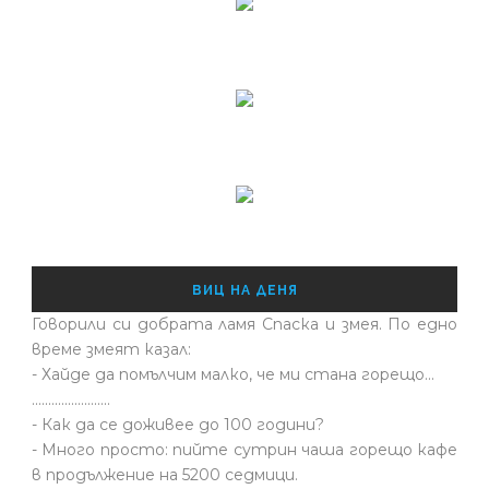
ВИЦ НА ДЕНЯ
Говорили си добрата ламя Спаска и змея. По едно
време змеят казал:
- Хайде да помълчим малко, че ми стана горещо...
........................
- Как да се доживее до 100 години?
- Много просто: пийте сутрин чаша горещо кафе
в продължение на 5200 седмици.