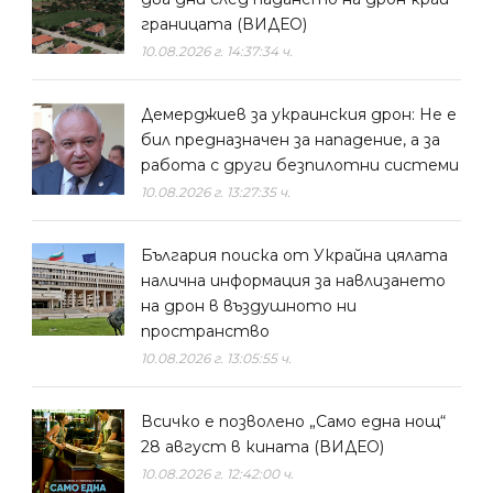
границата (ВИДЕО)
10.08.2026 г. 14:37:34 ч.
Демерджиев за украинския дрон: Не е
бил предназначен за нападение, а за
работа с други безпилотни системи
10.08.2026 г. 13:27:35 ч.
България поиска от Украйна цялата
налична информация за навлизането
на дрон в въздушното ни
пространство
10.08.2026 г. 13:05:55 ч.
Всичко е позволено „Само една нощ“
28 август в кината (ВИДЕО)
10.08.2026 г. 12:42:00 ч.