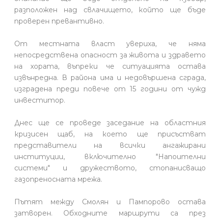
разположен над свлачището, който ще бъде
проверен превантивно.
От местната власт увериха, че няма
непосредствена опасност за живота и здравето
на хората, въпреки че ситуацията остава
извънредна. В района има и недовършена сграда,
изградена преди повече от 15 години от чужд
инвеститор.
Днес ще се проведе заседание на областния
кризисен щаб, на което ще присъстват
представители на всички ангажирани
институции, включително "Напоителни
системи" и дружеството, стопанисващо
газопреносната мрежа.
Пътят между Смолян и Пампорово остава
затворен. Обходните маршрути са през