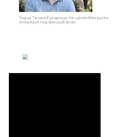
Тодор Тагарев за дрона: Не изключвам руска
операция под фалшив флаг