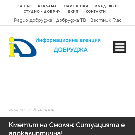
ЗА НАС
РЕКЛАМА
ПАРТНЬОРИ
МЛАДЕЖКО
СТУДИО - ДОБРИЧ
ЕКИП
КОНТАКТИ
Радио Добруджа
|
Добруджа ТВ
|
Вестник Глас
Начало
>
България
Кметът на Смолян: Ситуацията е
апокалиптична!