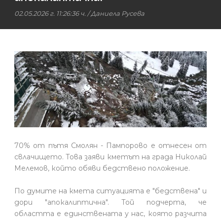
02.05.2026 г. 11:26:36 ч.
/
Даниела Русева
70% от пътя Смолян - Пампорово е отнесен от
свлачището. Това заяви кметът на града Николай
Мелемов, който обяви бедствено положение.
По думите на кмета ситуацията е "бедствена" и
дори "апокалиптична". Той подчерта, че
областта е единствената у нас, която разчита