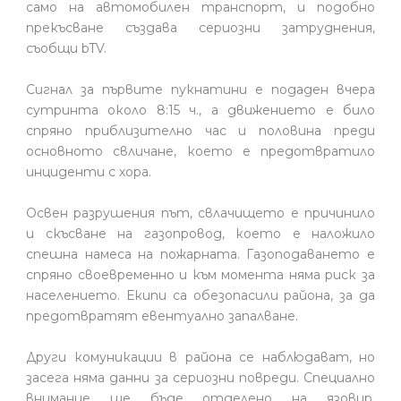
само на автомобилен транспорт, и подобно
прекъсване създава сериозни затруднения,
съобщи bTV.
Сигнал за първите пукнатини е подаден вчера
сутринта около 8:15 ч., а движението е било
спряно приблизително час и половина преди
основното свличане, което е предотвратило
инциденти с хора.
Освен разрушения път, свлачището е причинило
и скъсване на газопровод, което е наложило
спешна намеса на пожарната. Газоподаването е
спряно своевременно и към момента няма риск за
населението. Екипи са обезопасили района, за да
предотвратят евентуално запалване.
Други комуникации в района се наблюдават, но
засега няма данни за сериозни повреди. Специално
внимание ще бъде отделено на язовир,