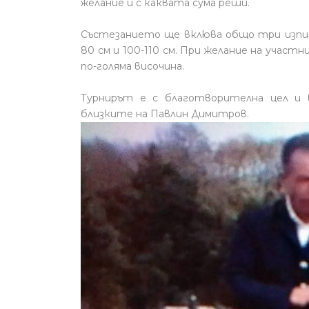
желание и с каквата сума реши.
Състезанието ще вклюва общо три изпита
80 см и 100-110 см. При желание на учас
по-голяма височина.
Турнирът е с благотворителна цел и 
близките на Павлин Димитров.