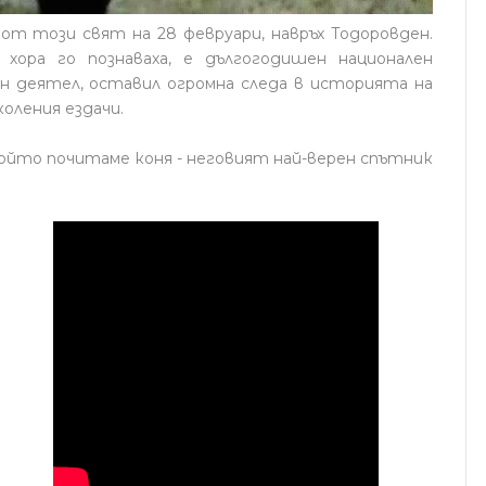
т този свят на 28 февруари, навръх Тодоровден.
хора го познаваха, е дългогодишен национален
н деятел, оставил огромна следа в историята на
коления ездачи.
 който почитаме коня - неговият най-верен спътник