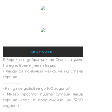
ВИЦ НА ДЕНЯ
Говорили си добрата ламя Спаска и змея.
По едно време змеят казал:
- Хайде да помълчим малко, че ми стана
горещо...
........................
- Как да се доживее до 100 години?
- Много просто: пийте сутрин чаша
горещо кафе в продължение на 5200
седмици.
........................