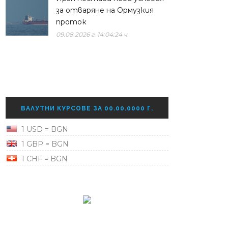
за отваряне на Ормузкия
проток
09.08.2026 г. 14:04:24 ч.
ВАЛУТНИ КУРСОВЕ ЗА 00.00.0000 Г.
1 USD = BGN
1 GBP = BGN
1 CHF = BGN