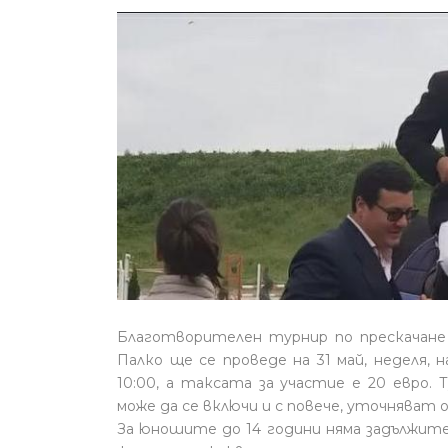
Благотворителен турнир по прескачане
Палко ще се проведе на 31 май, неделя, 
10:00, а таксата за участие е 20 евро.
може да се включи и с повече, уточняват
За юношите до 14 години няма задължител