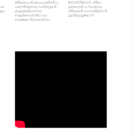
Ивайло Бориславов с
ВОЛЕЙБОЛ: Иво
на
четвърта победа в
Деянов и Георги
ди
Държавното
Иванов остават в
първенство по
Добруджа 07
плажен волейбол