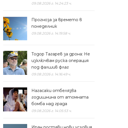
09.08.2026 г. 14:24:23 ч.
Прогноза за времето в
понеделник
09.08.2026 г. 14:19:58 ч.
Тодор Тагарев за дрона: Не
изключвам руска операция
под фалшив флаг
09.08.2026 г. 14:16:49 ч.
Нагасаки отбелязва
годишнина от атомната
бомба над града
09.08.2026 г. 14:05:53 ч.
Иран постави нови условия