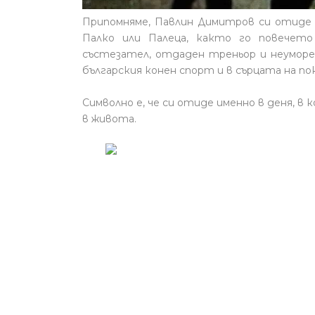
Припомняме, Павлин Димитров си отиде о
Палко или Палеца, както го повечето 
състезател, отдаден треньор и неуморе
българския конен спорт и в сърцата на по
Символно е, че си отиде именно в деня, в
в живота.