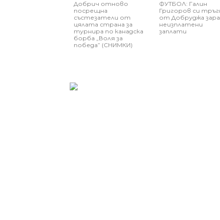
Добрич отново
ФУТБОЛ: Галин
посрещна
Григоров си тръг
състезатели от
от Добруджа зара
цялата страна за
неизплатени
турнира по канадска
заплати
борба „Воля за
победа” (СНИМКИ)