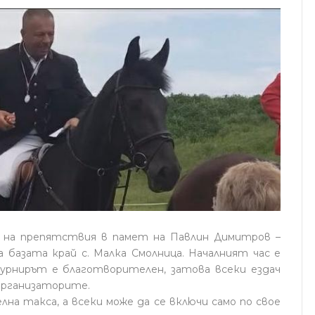
 на препятствия в памет на Павлин Димитров –
на базата край с. Малка Смолница. Началният час е
 Турнирът е благотворителен, затова всеки ездач
 организаторите.
на такса, а всеки може да се включи само по свое