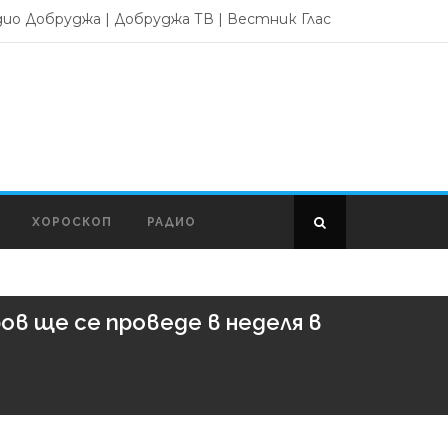
дио Добруджа
|
Добруджа ТВ
|
Вестник Глас
ХОРОСКОП
РАДИО
в ще се проведе в неделя в