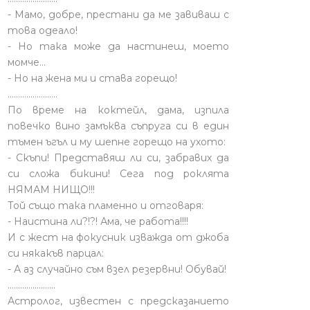
- Мамо, добре, престани да ме завиваш с
това одеало!
- Но така може да настинеш, моето
момче…
- Но на жена ми и става горещо!
........................
По време на коктейл, дама, изпила
повечко вино замъква съпруга си в един
тъмен ъгъл и му шепне горещо на ухото:
- Скъпи! Представяш ли си, забравих да
си сложа бикини! Сега под роклята
НЯМАМ НИЩО!!!
Той също така пламенно и отговаря:
- Наистина ли?!?! Ама, че работа!!!!
И с жест на фокусник изважда от джоба
си някакъв парцал:
- А аз случайно съм взел резервни! Обувай!
.......................
Астролог, известен с предсказанието