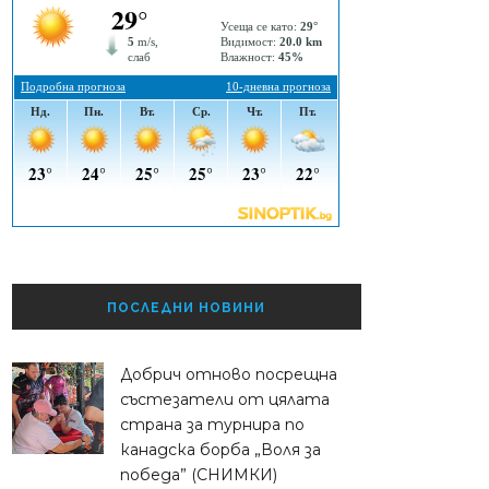
ПОСЛЕДНИ НОВИНИ
Добрич отново посрещна
състезатели от цялата
страна за турнира по
канадска борба „Воля за
победа” (СНИМКИ)