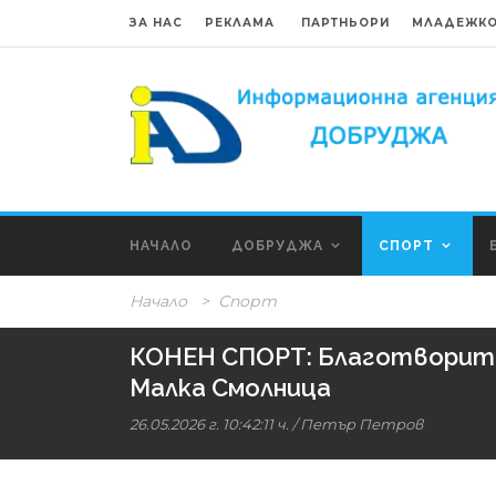
ЗА НАС
РЕКЛАМА
ПАРТНЬОРИ
МЛАДЕЖКО
НАЧАЛО
ДОБРУДЖА
СПОРТ
Начало
>
Спорт
КОНЕН СПОРТ: Благотворител
Малка Смолница
26.05.2026 г. 10:42:11 ч.
/
Петър Петров