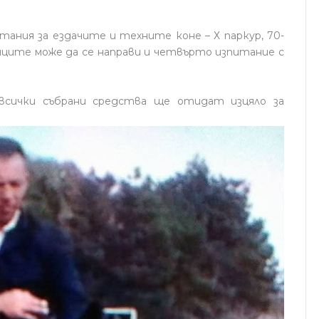
ния за ездачите и техните коне – Х паркур, 70-
тниците може да се направи и четвърто изпитание с
всички събрани средства ще отидат изцяло за