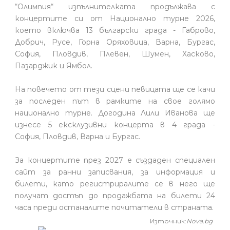
“Олимпия“ изпълнителката продължава с
концертите си от Национално турне 2026,
което включва 13 български града - Габрово,
Добрич, Русе, Горна Оряховица, Варна, Бургас,
София, Пловдив, Плевен, Шумен, Хасково,
Пазарджик и Ямбол.
На повечето от тези сцени певицата ще се качи
за последен път в рамките на свое голямо
национално турне. Догодина Лили Иванова ще
изнесе 5 ексклузивни концерта в 4 града -
София, Пловдив, Варна и Бургас.
За концертите през 2027 е създаден специален
сайт за ранни записвания, за информация и
билети, като регистриралите се в него ще
получат достъп до продажбата на билети 24
часа преди останалите почитатели в страната.
Източник:
Nova.bg