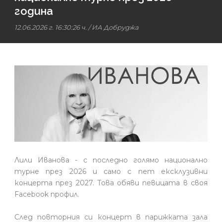
година
12.06.2026 г. 16:30:26 ч.
/
ИА Добруджа
Лили Иванова - с последно голямо национално
турне през 2026 и само с пет ексклузивни
концерта през 2027. Това обяви певицата в своя
Facebook профил.
След повторния си концерт в парижката зала