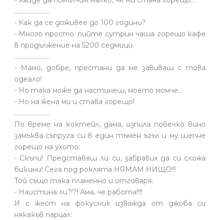
........................
- Как да се доживее до 100 години?
- Много просто: пийте сутрин чаша горещо кафе
в продължение на 5200 седмици.
........................
- Мамо, добре, престани да ме завиваш с това
одеало!
- Но така може да настинеш, моето момче…
- Но на жена ми и става горещо!
........................
По време на коктейл, дама, изпила повечко вино
замъква съпруга си в един тъмен ъгъл и му шепне
горещо на ухото:
- Скъпи! Представяш ли си, забравих да си сложа
бикини! Сега под роклята НЯМАМ НИЩО!!!
Той също така пламенно и отговаря:
- Наистина ли?!?! Ама, че работа!!!!
И с жест на фокусник изважда от джоба си
някакъв парцал: