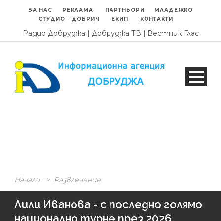
ЗА НАС
РЕКЛАМА
ПАРТНЬОРИ
МЛАДЕЖКО
СТУДИО - ДОБРИЧ
ЕКИП
КОНТАКТИ
Радио Добруджа
|
Добруджа ТВ
|
Вестник Глас
Начало
>
Развлечение
Лили Иванова - с последно голямо
национално турне през 2026