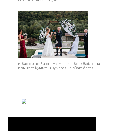
сваляне на софтуер
И вас също ви снимат: за какво е важно да
помнят кумът и кумата на сватбата