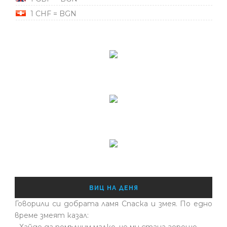
1 CHF = BGN
ВИЦ НА ДЕНЯ
Говорили си добрата ламя Спаска и змея. По едно
време змеят казал:
- Хайде да помълчим малко, че ми стана горещо...