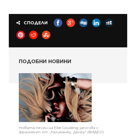
СПОДЕЛИ
ПОДОБНИ НОВИНИ
Новата песен на Ellie Goulding започва с
фрагмент от „Калиманку, Денку“ (ВИДЕО)