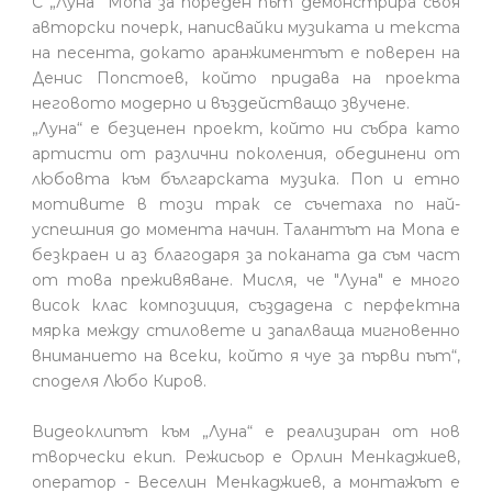
С „Луна“ Mona за пореден път демонстрира своя
авторски почерк, написвайки музиката и текста
на песента, докато аранжиментът е поверен на
Денис Попстоев, който придава на проекта
неговото модерно и въздействащо звучене.
„Луна“ е безценен проект, който ни събра като
артисти от различни поколения, обединени от
любовта към българската музика. Поп и етно
мотивите в този трак се съчетаха по най-
успешния до момента начин. Талантът на Mona е
безкраен и аз благодаря за поканата да съм част
от това преживяване. Мисля, че "Луна" е много
висок клас композиция, създадена с перфектна
мярка между стиловете и запалваща мигновенно
вниманието на всеки, който я чуе за първи път“,
споделя Любо Киров.
Видеоклипът към „Луна“ е реализиран от нов
творчески екип. Режисьор е Орлин Менкаджиев,
оператор - Веселин Менкаджиев, а монтажът е