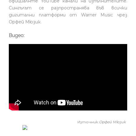
официалнте YouTube канали на изпълнителите.
Сингълът се разпространява във всички
дигитални платформи от Warner Music чрез
Орфей Мюзик.
Видео:
Източник:
Орфей Мюзик