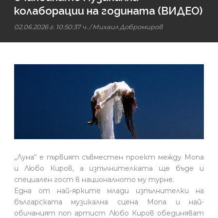
колаборации на годината (ВИДЕО)
02.06.2026 г. 10:50:37 ч.
/
Михаил Добромиров
„Луна“ е първият съвместен проект между Mona
и Любо Киров, а изпълнителката ще бъде и
специален гост в националното му турне.
Една от най-ярките млади изпълнителки на
българската музикална сцена Mona и най-
обичаният поп артист Любо Киров обединяват