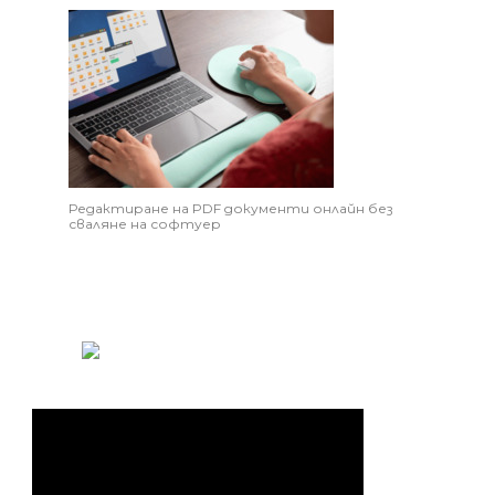
Редактиране на PDF документи онлайн без
сваляне на софтуер