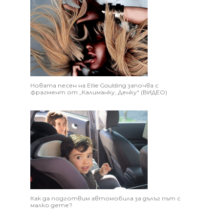
Новата песен на Ellie Goulding започва с
фрагмент от „Калиманку, Денку“ (ВИДЕО)
Как да подготвим автомобила за дълъг път с
малко дете?