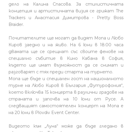
дело на Калинa Спасова. За стилистичната
концепция и артистичната визия се грижат The
Trackers и Анастасия Димитрова - Pretty Boss
Braider.
Почитателите ще могат да видят Mona и Любо
Киров заедно и на живо. На 6 юни в 18:00 часа
двамата ще се срещнат със своите фенове на
специално събитие в Кино Кабана в София,
където ще имат възможност да се снимат и
разговарят с тях преди старта на турнето.
Mona ще бъде и специален гост на националното
турне на Любо Киров в България „Футурофония“,
което включва 15 концерта в различни градове на
страната и започва на 10 юни от Русе. А
следващият самостоятелен концерт на Mona е
на 20 юни в Plovdiv Event Center.
Видеото към „Луна“ може да бъде гледано в