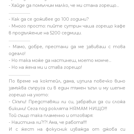
- Хайде да помълчим малко, че ми стана горещо...
........................
- Как да се доживее до 100 години?
- Много просто: пийте сутрин чаша горещо кафе
в продължение на 5200 седмици.
........................
- Мамо, добре, престани да ме завиваш с това
одеало!
- Но така може да настинеш, моето момче…
- Но на жена ми и става горещо!
........................
По време на коктейл, дама, изпила повечко вино
замъква съпруга си в един тъмен ъгъл и му шепне
горещо на ухото:
- Скъпи! Представяш ли си, забравих да си сложа
бикини! Сега под роклята НЯМАМ НИЩО!!!
Той също така пламенно и отговаря:
- Наистина ли?!?! Ама, че работа!!!!
И с жест на фокусник изважда от джоба си