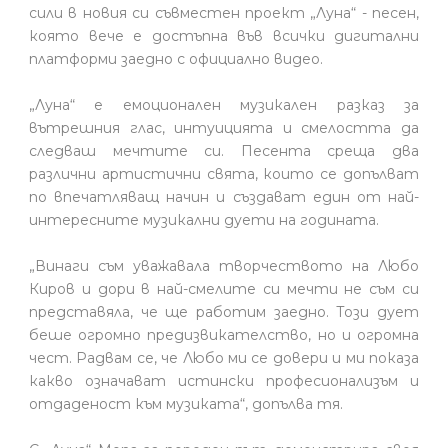
сили в новия си съвместен проект „Луна“ - песен,
която вече е достъпна във всички дигитални
платформи заедно с официално видео.
„Луна“ е емоционален музикален разказ за
вътрешния глас, интуицията и смелостта да
следваш мечтите си. Песента среща два
различни артистични свята, които се допълват
по впечатляващ начин и създават един от най-
интересните музикални дуети на годината.
„Винаги съм уважавала творчеството на Любо
Киров и дори в най-смелите си мечти не съм си
представяла, че ще работим заедно. Този дует
беше огромно предизвикателство, но и огромна
чест. Радвам се, че Любо ми се довери и ми показа
какво означават истински професионализъм и
отдаденост към музиката“, допълва тя.