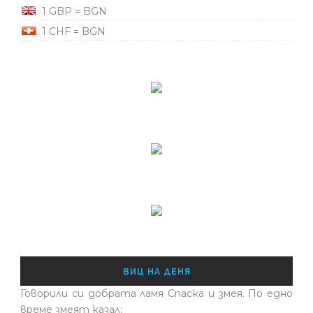
1 GBP = BGN
1 CHF = BGN
ВИЦ НА ДЕНЯ
Говорили си добрата ламя Спаска и змея. По едно
време змеят казал: