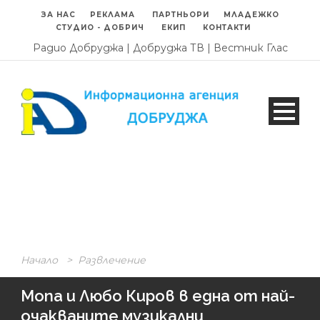
ЗА НАС
РЕКЛАМА
ПАРТНЬОРИ
МЛАДЕЖКО
СТУДИО - ДОБРИЧ
ЕКИП
КОНТАКТИ
Радио Добруджа
|
Добруджа ТВ
|
Вестник Глас
Начало
>
Развлечение
Mona и Любо Киров в една от най-
очакваните музикални