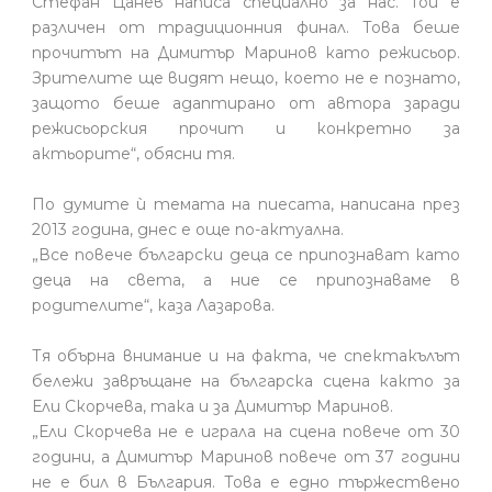
Стефан Цанев написа специално за нас. Той е
различен от традиционния финал. Това беше
прочитът на Димитър Маринов като режисьор.
Зрителите ще видят нещо, което не е познато,
защото беше адаптирано от автора заради
режисьорския прочит и конкретно за
актьорите“, обясни тя.
По думите ѝ темата на пиесата, написана през
2013 година, днес е още по-актуална.
„Все повече български деца се припознават като
деца на света, а ние се припознаваме в
родителите“, каза Лазарова.
Тя обърна внимание и на факта, че спектакълът
бележи завръщане на българска сцена както за
Ели Скорчева, така и за Димитър Маринов.
„Ели Скорчева не е играла на сцена повече от 30
години, а Димитър Маринов повече от 37 години
не е бил в България. Това е едно тържествено