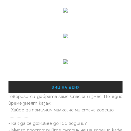
ВИЦ НА ДЕНЯ
Говорили си добрата ламя Спаска и змея. По едно
време змеят казал:
- Хайде да помълчим малко, че ми стана горещо...
........................
- Как да се доживее до 100 години?
- Много просто: пийте сутрин чаша горещо кафе