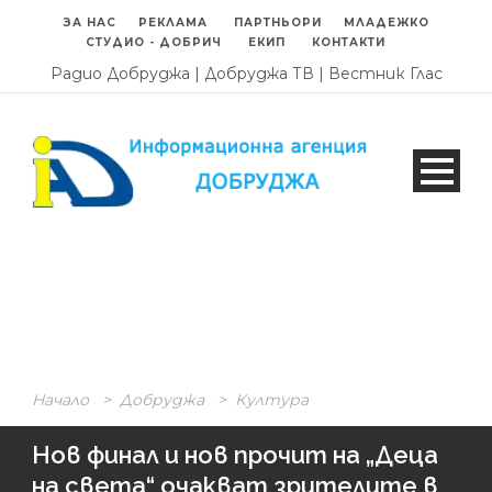
ЗА НАС
РЕКЛАМА
ПАРТНЬОРИ
МЛАДЕЖКО
СТУДИО - ДОБРИЧ
ЕКИП
КОНТАКТИ
Радио Добруджа
|
Добруджа ТВ
|
Вестник Глас
Начало
>
Добруджа
>
Култура
Нов финал и нов прочит на „Деца
на света“ очакват зрителите в