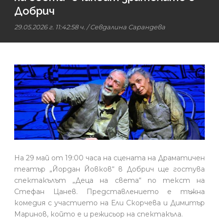
Добрич
29.05.2026 г. 11:42:58 ч.
/
Севдалина Сарандева
На 29 май от 19:00 часа на сцената на Драматичен
театър „Йордан Йовков“ в Добрич ще гостува
спектакълът „Деца на света“ по текст на
Стефан Цанев. Представлението е тъжна
комедия с участието на Ели Скорчева и Димитър
Маринов, който е и режисьор на спектакъла.