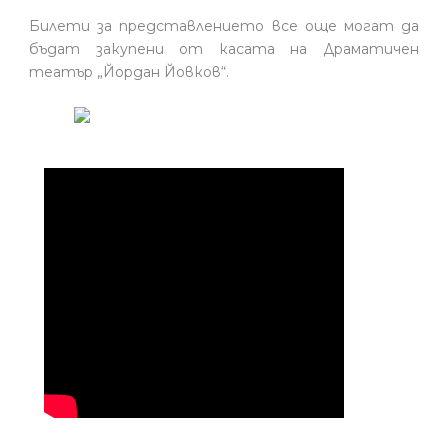
Билети за представлението все още могат да
бъдат закупени от касата на Драматичен
театър „Йордан Йовков“.