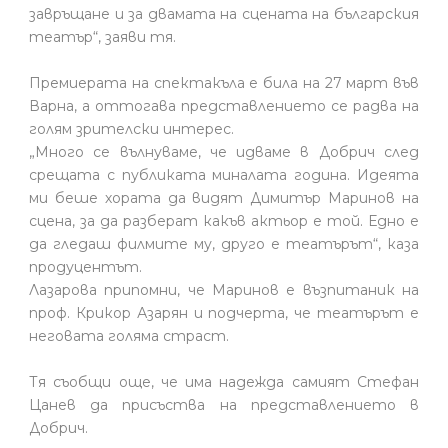
завръщане и за двамата на сцената на българския
театър“, заяви тя.
Премиерата на спектакъла е била на 27 март във
Варна, а оттогава представлението се радва на
голям зрителски интерес.
„Много се вълнуваме, че идваме в Добрич след
срещата с публиката миналата година. Идеята
ми беше хората да видят Димитър Маринов на
сцена, за да разберат какъв актьор е той. Едно е
да гледаш филмите му, друго е театърът“, каза
продуцентът.
Лазарова припомни, че Маринов е възпитаник на
проф. Крикор Азарян и подчерта, че театърът е
неговата голяма страст.
Тя съобщи още, че има надежда самият Стефан
Цанев да присъства на представлението в
Добрич.