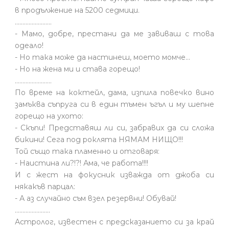
в продължение на 5200 седмици.
........................
- Мамо, добре, престани да ме завиваш с това
одеало!
- Но така може да настинеш, моето момче…
- Но на жена ми и става горещо!
........................
По време на коктейл, дама, изпила повечко вино
замъква съпруга си в един тъмен ъгъл и му шепне
горещо на ухото:
- Скъпи! Представяш ли си, забравих да си сложа
бикини! Сега под роклята НЯМАМ НИЩО!!!
Той също така пламенно и отговаря:
- Наистина ли?!?! Ама, че работа!!!!
И с жест на фокусник изважда от джоба си
някакъв парцал:
- А аз случайно съм взел резервни! Обувай!
.......................
Астролог, известен с предсказанието си за край