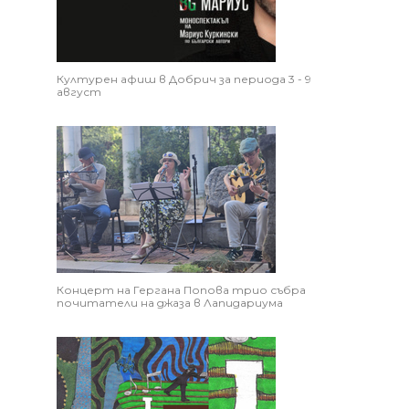
Културен афиш в Добрич за периода 3 - 9
август
Концерт на Гергана Попова трио събра
почитатели на джаза в Лапидариума