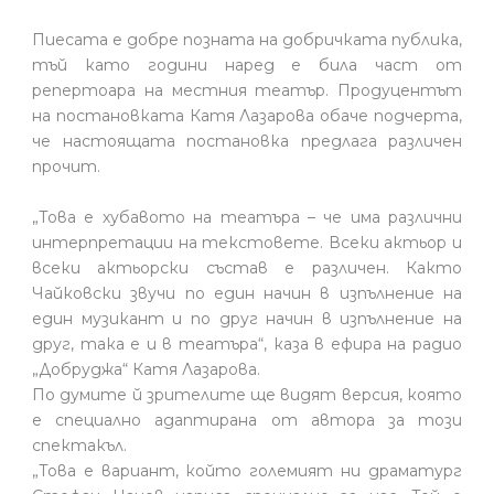
Пиесата е добре позната на добричката публика,
тъй като години наред е била част от
репертоара на местния театър. Продуцентът
на постановката Катя Лазарова обаче подчерта,
че настоящата постановка предлага различен
прочит.
„Това е хубавото на театъра – че има различни
интерпретации на текстовете. Всеки актьор и
всеки актьорски състав е различен. Както
Чайковски звучи по един начин в изпълнение на
един музикант и по друг начин в изпълнение на
друг, така е и в театъра“, каза в ефира на радио
„Добруджа“ Катя Лазарова.
По думите й зрителите ще видят версия, която
е специално адаптирана от автора за този
спектакъл.
„Това е вариант, който големият ни драматург