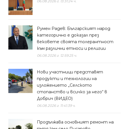
06.08.2026 г. 13:31:24 ч.
Румен Радев: Българският народ
категорично е доказал през
вековете своята толерантност
към различни етноси и религии
06.08.2026 г. 12:59:25 ч.
Нови участници представят
продукти и технологии на
изложението „Селското
стопанство и всичко за него“ в
Добрич (ВИДЕО)
06.08.2026 г. 11:41:39 ч.
Продължава основният ремонт на
пътя към село Писарово