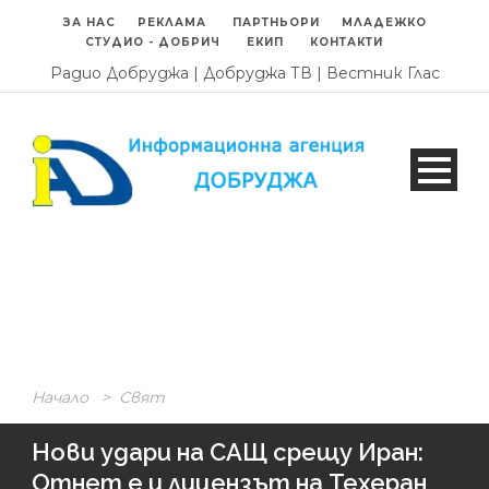
ЗА НАС
РЕКЛАМА
ПАРТНЬОРИ
МЛАДЕЖКО
СТУДИО - ДОБРИЧ
ЕКИП
КОНТАКТИ
Радио Добруджа
|
Добруджа ТВ
|
Вестник Глас
Начало
>
Свят
Нови удари на САЩ срещу Иран:
Отнет е и лицензът на Техеран