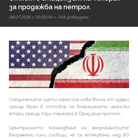
за продажба на петрол
08.07.2026 г. 10:05:09 ч.
/
ИА Добруджа
Съединените щати нанесоха нова вълна от удари
срещу Иран в отговор на вчерашните ирански
атаки срещу три танкера в Ормузкия проток.
Централното командване на американските
въоръжени сили съобщи, че са атакувани над 80