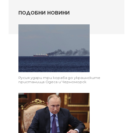
ПОДОБНИ НОВИНИ
Русия удари три кораба до украинските
пристанища Одеса и Черноморск