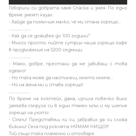
Говорили си добрата ламя Спаска и змея. По едно
време змеят казал:
- Хайде да помълчим малко, че ми стана горещо...
........................
- Как да се доживее до 100 години?
- Много просто: пийте сутрин чаша горещо кафе
в продължение на 5200 седмици.
........................
- Мамо, добре, престани да ме завиваш с това
одеало!
- Но така може да настинеш, моето момче…
- Но на жена ми и става горещо!
........................
По време на коктейл, дама, изпила повечко вино
замъква съпруга си в един тъмен ъгъл и му шепне
горещо на ухото:
- Скъпи! Представяш ли си, забравих да си сложа
бикини! Сега под роклята НЯМАМ НИЩО!!!
Той също така пламенно и отговаря: