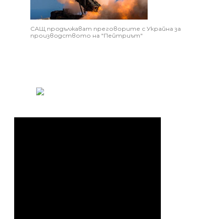
САЩ продължават преговорите с Украйна за
производството на "Пейтриът"