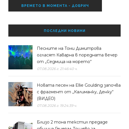
ВРЕМЕТО В МОМЕНТА - ДОБРИЧ
ПОСЛЕДНИ НОВИНИ
Песните на Тони Димитрова
огласят Каварна в поредната вечер
от „Седмица на морето“
07.08.2026 г. 21:46:40 ч.
Новата песен на Ellie Goulding започва
с фрагмент от „Калиманку, Денку“
(ВИДЕО)
07.08.2026 г. 19:24:39 ч.
Близо 2 тона текстил предаде
община Генерал Тошево за