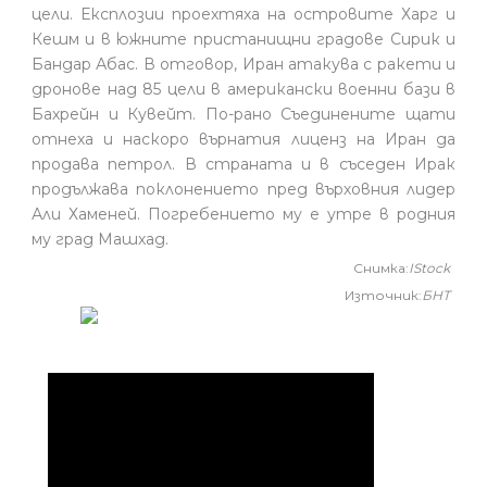
цели. Експлозии проехтяха на островите Харг и
Кешм и в южните пристанищни градове Сирик и
Бандар Абас. В отговор, Иран атакува с ракети и
дронове над 85 цели в американски военни бази в
Бахрейн и Кувейт. По-рано Съединените щати
отнеха и наскоро върнатия лиценз на Иран да
продава петрол. В страната и в съседен Ирак
продължава поклонението пред върховния лидер
Али Хаменей. Погребението му е утре в родния
му град Машхад.
Снимка:
IStock
Източник:
БНТ