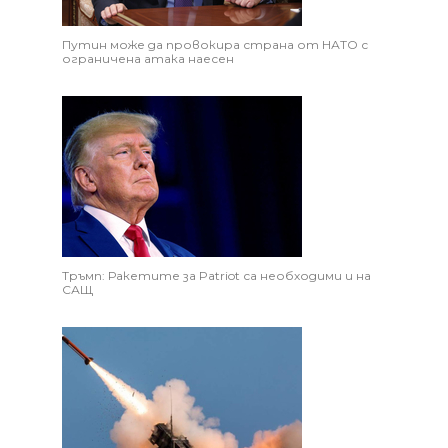
Путин може да провокира страна от НАТО с
ограничена атака наесен
Тръмп: Ракетите за Patriot са необходими и на
САЩ