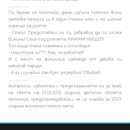
........................
По време на коктейл, дама, изпила повечко вино
замъква съпруга си в един тъмен ъгъл и му шепне
горещо на ухото:
- Скъпи! Представяш ли си, забравих да си сложа
бикини! Сега под роклята НЯМАМ НИЩО!!!
Той също така пламенно и отговаря:
- Наистина ли?!?! Ама, че работа!!!!
И с жест на фокусник изважда от джоба си
някакъв парцал:
- А аз случайно съм взел резервни! Обувай!
.......................
Астролог, известен с предсказанието си за край
на света на 21.12.2012 година, допълни своята
прогноза, предупреждавайки, че се очаква за 2027
година аномално топло лято.