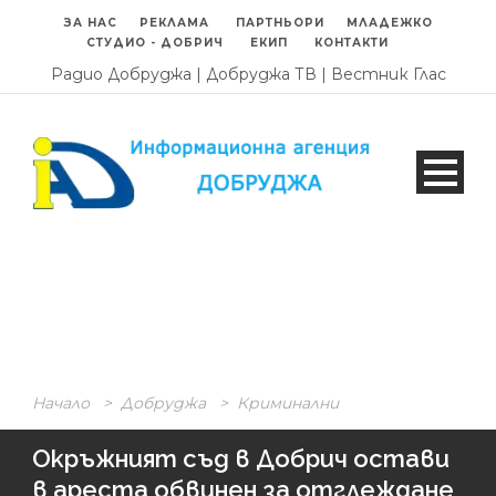
ЗА НАС
РЕКЛАМА
ПАРТНЬОРИ
МЛАДЕЖКО
СТУДИО - ДОБРИЧ
ЕКИП
КОНТАКТИ
Радио Добруджа
|
Добруджа ТВ
|
Вестник Глас
Начало
>
Добруджа
>
Криминални
Окръжният съд в Добрич остави
в ареста обвинен за отглеждане