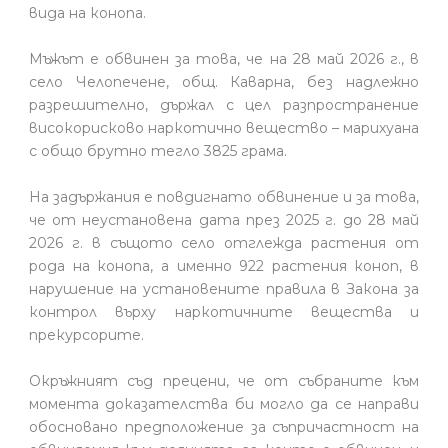
вида на конопа.
Мъжът е обвинен за това, че на 28 май 2026 г., в
село Челопечене, общ. Каварна, без надлежно
разрешително, държал с цел разпространение
високорисково наркотично вещество – марихуана
с общо брутно тегло 3825 грама.
На задържания е повдигнато обвинение и за това,
че от неустановена дата през 2025 г. до 28 май
2026 г. в същото село отглежда растения от
рода на конопа, а именно 922 растения коноп, в
нарушение на установените правила в Закона за
контрол върху наркотичните вещества и
прекурсорите.
Окръжният съд прецени, че от събраните към
момента доказателства би могло да се направи
обосновано предположение за съпричастност на