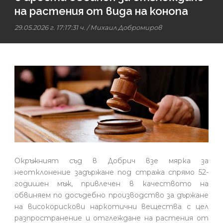
на растения от вида на конопа
29.05.2026 г. 17:17:31 ч.
/
Михаил Добромиров
Окръжният съд в Добрич взе мярка за
неотклонение задържане под стража спрямо 52-
годишен мъж, привлечен в качеството на
обвиняем по досъдебно производство за държане
на високорискови наркотични вещества с цел
разпространение и отглеждане на растения от