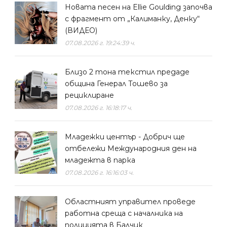
Новата песен на Ellie Goulding започва
с фрагмент от „Калиманку, Денку“
(ВИДЕО)
07.08.2026 г. 19:24:39 ч.
Близо 2 тона текстил предаде
община Генерал Тошево за
рециклиране
07.08.2026 г. 16:18:17 ч.
Младежки център - Добрич ще
отбележи Международния ден на
младежта в парка
07.08.2026 г. 16:16:03 ч.
Областният управител проведе
работна среща с началника на
полицията в Балчик