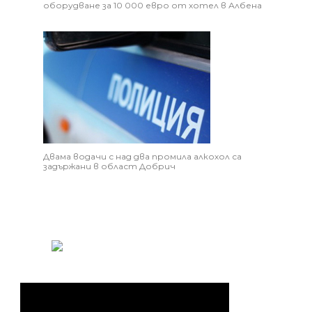
оборудване за 10 000 евро от хотел в Албена
Двама водачи с над два промила алкохол са
задържани в област Добрич