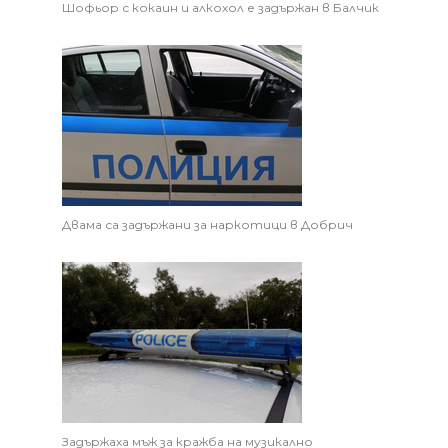
Шофьор с кокаин и алкохол е задържан в Балчик
Двама са задържани за наркотици в Добрич
Задържаха мъж за кражба на музикално