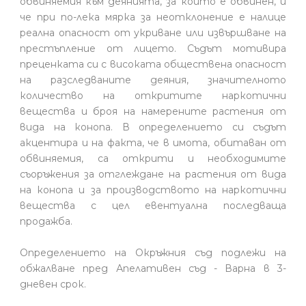
обвиняемия към деянията, за които е обвинен, и
че при по-лека мярка за неотклонение е налице
реална опасност от укриване или извършване на
престъпление от лицето. Съдът мотивира
преценката си с високата обществена опасност
на разследваните деяния, значителното
количество на откритите наркотични
вещества и броя на намерените растения от
вида на конопа. В определението си съдът
акцентира и на факта, че в имота, обитаван от
обвиняемия, са открити и необходимите
съоръжения за отглеждане на растения от вида
на конопа и за производството на наркотични
вещества с цел евентуална последваща
продажба.
Определението на Окръжния съд подлежи на
обжалване пред Апелативен съд - Варна в 3-
дневен срок.