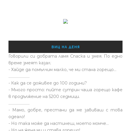
ВИЦ НА ДЕНЯ
Говорили си добрата ламя Спаска и змея. По едно
време змеят казал:
- Хайде да помълчим малко, че ми стана горещо...
........................
- Как да се доживее до 100 години?
- Много просто: пийте сутрин чаша горещо кафе
в продължение на 5200 седмици.
........................
- Мамо, добре, престани да ме завиваш с това
одеало!
- Но така може да настинеш, моето момче…
- Но на жена ми и става горещо!