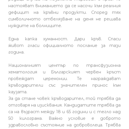
настояват вниманието да се насочи към реалния
дефицит на кръвни продукти. Според тях
символичното отбелязване на деня не решава
нуждите на болниците.
Една капка хуманност. Дари кръв. Спаси
живот гласи официалното послание за тази
година.
Националният център по трансфузионна
хематология и Българският червен кръст
провеждат церемонии. Те награждават
кръводарители със значителен принос към
каузата.
За да стане човек кръводарител, той трябва да
отговаря на изисквания. Кандидатите трябва да
са на възраст между 18 и 65 години и с тегло над
50 килограма. Важно условие е доброто
здравословно състояние на доброволеца. Трябва