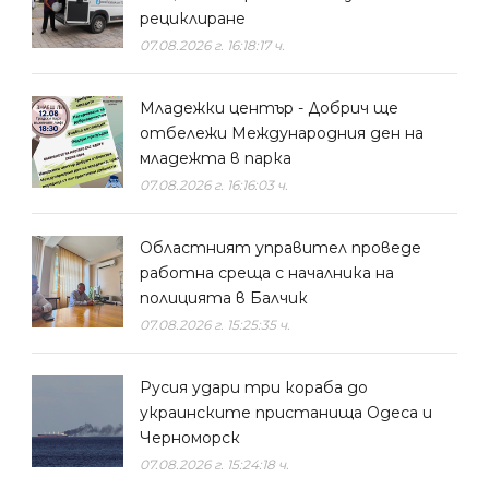
рециклиране
07.08.2026 г. 16:18:17 ч.
Младежки център - Добрич ще
отбележи Международния ден на
младежта в парка
07.08.2026 г. 16:16:03 ч.
Областният управител проведе
работна среща с началника на
полицията в Балчик
07.08.2026 г. 15:25:35 ч.
Русия удари три кораба до
украинските пристанища Одеса и
Черноморск
07.08.2026 г. 15:24:18 ч.