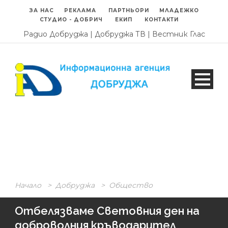
ЗА НАС
РЕКЛАМА
ПАРТНЬОРИ
МЛАДЕЖКО
СТУДИО - ДОБРИЧ
ЕКИП
КОНТАКТИ
Радио Добруджа
|
Добруджа ТВ
|
Вестник Глас
Начало
>
Добруджа
>
Общество
Отбелязваме Световния ден на
доброволния кръводарител