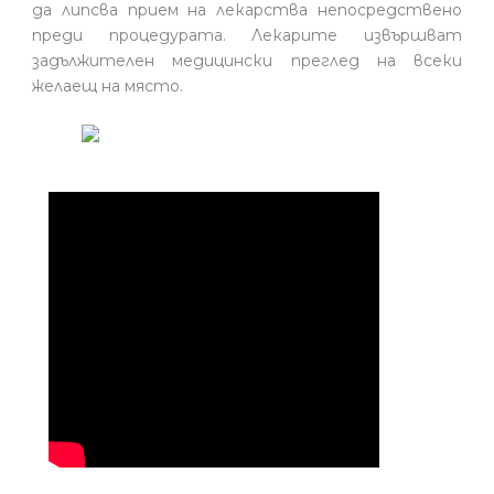
да липсва прием на лекарства непосредствено
преди процедурата. Лекарите извършват
задължителен медицински преглед на всеки
желаещ на място.