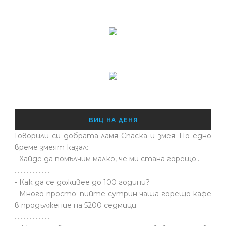
ВИЦ НА ДЕНЯ
Говорили си добрата ламя Спаска и змея. По едно
време змеят казал:
- Хайде да помълчим малко, че ми стана горещо...
........................
- Как да се доживее до 100 години?
- Много просто: пийте сутрин чаша горещо кафе
в продължение на 5200 седмици.
........................