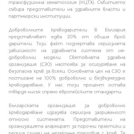
трансфузионна хематология (НЦТХ). Събитието
събира представители на здравните власти и
партньорски институции.
Доброволните кръводарители в България
представляват едва 20% от общия брой
дарители. Този факт подчертава сериозната
зависимост на здравната система от не-
доброволни модели. Световната здравна
организация (СЗО) настоява за осигуряване на
безопасна кръв за всеки. Основната цел на СЗО е
постигане на 100% доброволно и безвъзмездно
кръводаряване. У нас този процент остава
твърде нисък спрямо европейските стандарти.
Българската организация за доброволно
кръводаряване изразява сериозна загриженост
относно системата. Представители на
организацията алармират за порочни практики и
редица случаи на незаконна търговия с кръв. Те