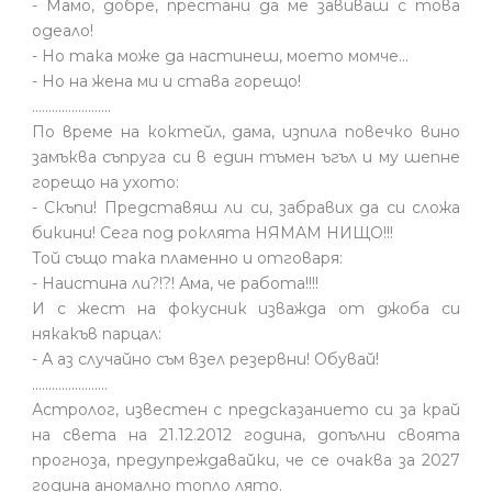
- Мамо, добре, престани да ме завиваш с това
одеало!
- Но така може да настинеш, моето момче…
- Но на жена ми и става горещо!
........................
По време на коктейл, дама, изпила повечко вино
замъква съпруга си в един тъмен ъгъл и му шепне
горещо на ухото:
- Скъпи! Представяш ли си, забравих да си сложа
бикини! Сега под роклята НЯМАМ НИЩО!!!
Той също така пламенно и отговаря:
- Наистина ли?!?! Ама, че работа!!!!
И с жест на фокусник изважда от джоба си
някакъв парцал:
- А аз случайно съм взел резервни! Обувай!
.......................
Астролог, известен с предсказанието си за край
на света на 21.12.2012 година, допълни своята
прогноза, предупреждавайки, че се очаква за 2027
година аномално топло лято.