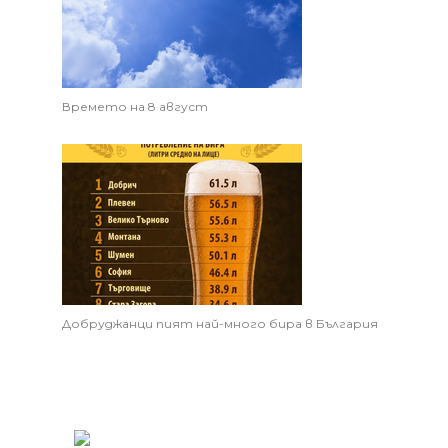
Времето на 8 август
Добруджанци пият най-много бира в България