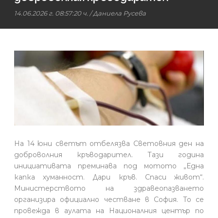
14.06.2026 г. 08:57:20 ч.
/
Даниела Русева
На 14 юни светът отбелязва Световния ден на
доброволния кръводарител. Тази година
инициативата преминава под мотото „Една
капка хуманност. Дари кръв. Спаси живот“.
Министерството на здравеопазването
организира официално честване в София. То се
провежда в аулата на Националния център по