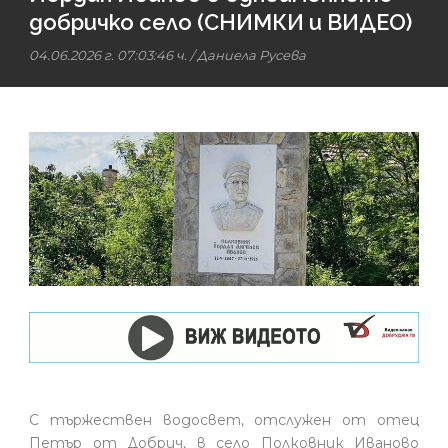
добричко село (СНИМКИ и ВИДЕО)
04.06.2026 г. 07:03:46 ч.
/
Даниела Русева
С тържествен водосвет, отслужен от отец
Петър от Добрич, в село Полковник Иваново