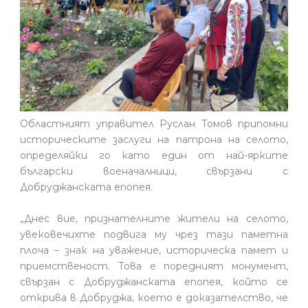
Областният управител Руслан Томов припомни
историческите заслуги на патрона на селото,
определяйки го като един от най-ярките
български военачалници, свързани с
Добруджанската епопея.
„Днес вие, признателните жители на селото,
увековечихте подвига му чрез тази паметна
плоча – знак на уважение, историческа памет и
приемственост. Това е поредният монумент,
свързан с Добруджанската епопея, който се
открива в Добруджа, което е доказателство, че