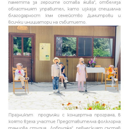
паметта за героите остава жива“, отбеляза
областният управител, като изказа специална
благодарност към семейство Димитрови и
всички инициатори на събитието.
Празникът продължи с концертна програма, в
която взеха участие Представителна фолклорна
танцова студия „Добруджа“, певческият състав