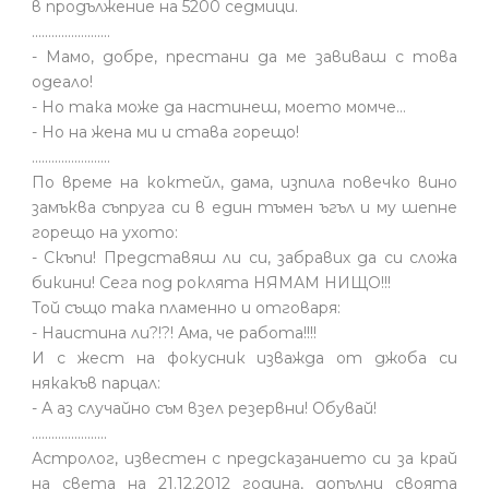
в продължение на 5200 седмици.
........................
- Мамо, добре, престани да ме завиваш с това
одеало!
- Но така може да настинеш, моето момче…
- Но на жена ми и става горещо!
........................
По време на коктейл, дама, изпила повечко вино
замъква съпруга си в един тъмен ъгъл и му шепне
горещо на ухото:
- Скъпи! Представяш ли си, забравих да си сложа
бикини! Сега под роклята НЯМАМ НИЩО!!!
Той също така пламенно и отговаря:
- Наистина ли?!?! Ама, че работа!!!!
И с жест на фокусник изважда от джоба си
някакъв парцал:
- А аз случайно съм взел резервни! Обувай!
.......................
Астролог, известен с предсказанието си за край
на света на 21.12.2012 година, допълни своята