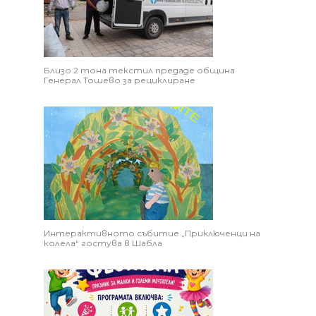
Близо 2 тона текстил предаде община
Генерал Тошево за рециклиране
Интерактивното събитие „Приключенци на
колела“ гостува в Шабла