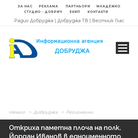
ЗА НАС
РЕКЛАМА
ПАРТНЬОРИ
МЛАДЕЖКО
СТУДИО - ДОБРИЧ
ЕКИП
КОНТАКТИ
Радио Добруджа
|
Добруджа ТВ
|
Вестник Глас
Начало
>
Добруджа
>
Регионални
Откриха паметна плоча на полк.
Йордан Иванов в едноименното