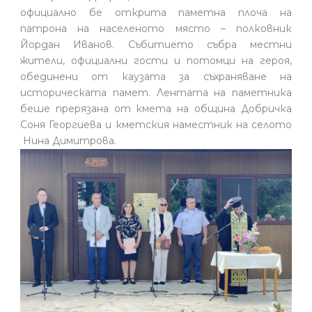
официално бе открита паметна плоча на
патрона на населеното място – полковник
Йордан Иванов. Събитието събра местни
жители, официални гости и потомци на героя,
обединени от каузата за съхраняване на
историческата памет. Лентата на паметника
беше прерязана от кмета на община Добричка
Соня Георгиева и кметския наместник на селото
Нина Димитрова.