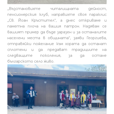
„Възстановихте читалищната дейност,
пенсионерския клуб, направихте своя параклис
„Св. Йоан Кръстител“, а днес откриваме и
паметна плоча на вашия патрон. Надявам се
вашият пример да бъде заразен и за останалите
населени места в общината“, заяви Георгиева,
отправяйки пожелание към хората да останат
сплотени и да предават традициите на
следващите поколения, за да остане
българското село живо.