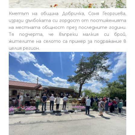
Кметът на община Добричка, Соня Георгиева,
изрази дълбоката си гордост от постиженията
на местната общност през последните години.
Тя подчерта, че въпреки малкия си брой,
жителите на селото са пример за подражание в
целия регион.