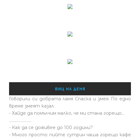
ВИЦ НА ДЕНЯ
Говорили си добрата ламя Спаска и змея. По едно
време змеят казал:
- Хайде да помълчим малко, че ми стана горещо...
........................
- Как да се доживее до 100 години?
- Много просто: пийте сутрин чаша горещо кафе