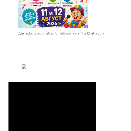
Детски фестивал в Каварна на 11 и 12 август