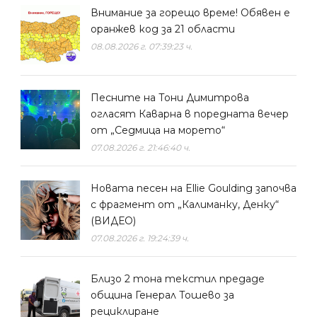
Внимание за горещо време! Обявен е
оранжев код за 21 области
08.08.2026 г. 07:39:23 ч.
Песните на Тони Димитрова
огласят Каварна в поредната вечер
от „Седмица на морето“
07.08.2026 г. 21:46:40 ч.
Новата песен на Ellie Goulding започва
с фрагмент от „Калиманку, Денку“
(ВИДЕО)
07.08.2026 г. 19:24:39 ч.
Близо 2 тона текстил предаде
община Генерал Тошево за
рециклиране