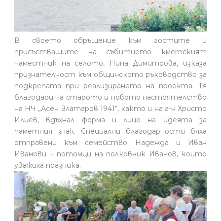
В своето обръщение към гостите и
присъстващите на събитието кметският
наместник на селото, Нина Димитрова, изказа
признателност към общинското ръководство за
подкрепата при реализирането на проекта. Тя
благодари на старото и новото настоятелство
на НЧ „Асен Златаров 1941“, както и на г-н Христо
Илиев, вдъхнал форма и лице на идеята за
паметния знак. Специални благодарности бяха
отправени към семейство Надежда и Иван
Иванови – потомци на полковник Иванов, които
уважиха празника.