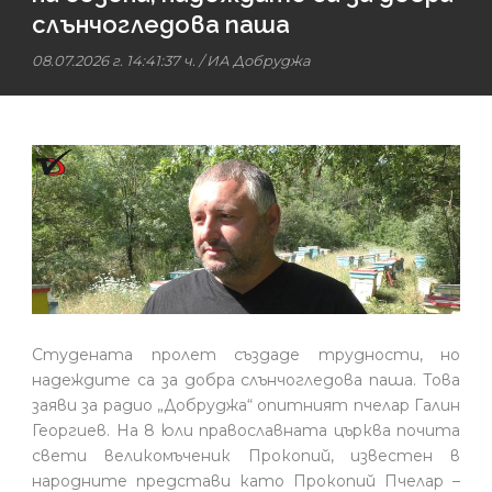
слънчогледова паша
08.07.2026 г. 14:41:37 ч.
/
ИА Добруджа
Студената пролет създаде трудности, но
надеждите са за добра слънчогледова паша. Това
заяви за радио „Добруджа“ опитният пчелар Галин
Георгиев. На 8 юли православната църква почита
свети великомъченик Прокопий, известен в
народните представи като Прокопий Пчелар –