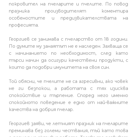
покровител на пчеларите и пчелите. По повод
празника производителят коментира
особеностите и предизвикателствата на
професията.
Георгиев се занимава с пчеларство от 18 години.
По думите му занаятът не е наследен. Захваща се
с начинанието по необходимост, след като
търси начин да осигури качествени продукти, с
които да подобри имунитета на своя син.
Той обясни, че пчелите не са агресивни, ако човек
не ги безпокои, а работата с тях изисква
спокойствие и търпение. Според него именно
спокойното поведение е едно от най-важните
качества на добрия пчелар.
Георгиев заяви, че летният празник на пчеларите
преминава без големи чествания, тъй като това