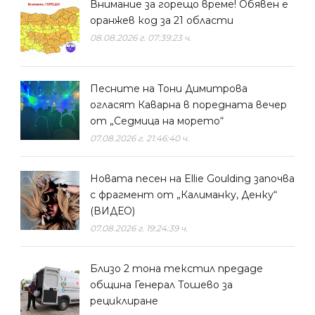
Внимание за горещо време! Обявен е
оранжев код за 21 области
08.08.2026 г. 07:39:23 ч.
Песните на Тони Димитрова
огласят Каварна в поредната вечер
от „Седмица на морето“
07.08.2026 г. 21:46:40 ч.
Новата песен на Ellie Goulding започва
с фрагмент от „Калиманку, Денку“
(ВИДЕО)
07.08.2026 г. 19:24:39 ч.
Близо 2 тона текстил предаде
община Генерал Тошево за
рециклиране