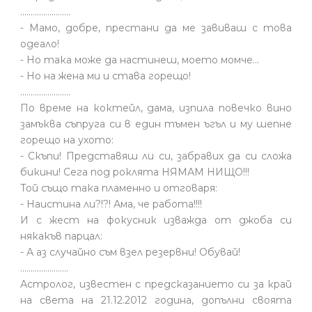
........................
- Мамо, добре, престани да ме завиваш с това
одеало!
- Но така може да настинеш, моето момче…
- Но на жена ми и става горещо!
........................
По време на коктейл, дама, изпила повечко вино
замъква съпруга си в един тъмен ъгъл и му шепне
горещо на ухото:
- Скъпи! Представяш ли си, забравих да си сложа
бикини! Сега под роклята НЯМАМ НИЩО!!!
Той също така пламенно и отговаря:
- Наистина ли?!?! Ама, че работа!!!!
И с жест на фокусник изважда от джоба си
някакъв парцал:
- А аз случайно съм взел резервни! Обувай!
.......................
Астролог, известен с предсказанието си за край
на света на 21.12.2012 година, допълни своята