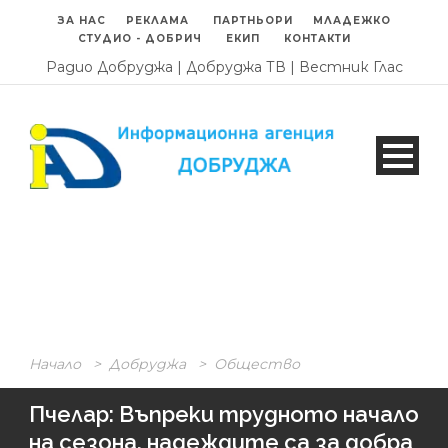
ЗА НАС
РЕКЛАМА
ПАРТНЬОРИ
МЛАДЕЖКО
СТУДИО - ДОБРИЧ
ЕКИП
КОНТАКТИ
Радио Добруджа
|
Добруджа ТВ
|
Вестник Глас
Начало
>
Добруджа
>
Общество
Пчелар: Въпреки трудното начало
на сезона, надеждите са за добра