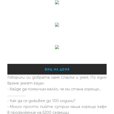
ВИЦ НА ДЕНЯ
Говорили си добрата ламя Спаска и змея. По едно
време змеят казал:
- Хайде да помълчим малко, че ми стана горещо...
........................
- Как да се доживее до 100 години?
- Много просто: пийте сутрин чаша горещо кафе
в продължение на 5200 седмици.