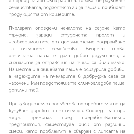
е период на активна работа. Тогава те развиват
семействата, подготвят ги за паша и прибират
продукцията от кошерите.
Пчеларят определи началото на сезона като
трудно, заради студената пролет и
необходимостта от допълнително подхранване
на пчелните семейства. Въпреки това,
рапичната паша е дала добри резултати, а
сигналите за отравяния на пчели са били малко.
На места и акациевата паша е осигурила добиви,
а надеждите на пчеларите в Добруджа сега са
насочени към предстоящата слънчогледова паша,
допълни той.
Производителят посъветва потребителите да
купуват директно от пчелари. Според него при
меда, преминал през преработвателни
предприятия, съществува риск от различни
смеси, като проблемът е свързан с липсата на