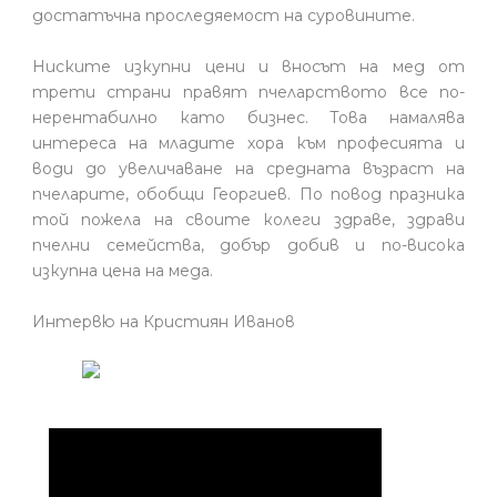
достатъчна проследяемост на суровините.
Ниските изкупни цени и вносът на мед от
трети страни правят пчеларството все по-
нерентабилно като бизнес. Това намалява
интереса на младите хора към професията и
води до увеличаване на средната възраст на
пчеларите, обобщи Георгиев. По повод празника
той пожела на своите колеги здраве, здрави
пчелни семейства, добър добив и по-висока
изкупна цена на меда.
Интервю на Кристиян Иванов